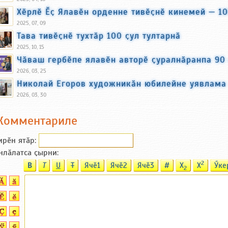
Хӗрлӗ Ӗҫ Ялавӗн орденне тивӗҫнӗ кинемей — 10
2025, 07, 09
Тава тивӗҫнӗ тухтӑр 100 ҫул тултарнӑ
2025, 10, 15
Чӑваш гербӗпе ялавӗн авторӗ ҫуралнӑранпа 90 
2026, 03, 25
Николай Егоров художникӑн юбилейне уявлама
2026, 03, 30
Комментариле
ирӗн ятӑp:
нлӑлатса ҫырни:
2
B
T
U
T
Ячӗ1
Ячӗ2
Ячӗ3
#
X
X
Ӳке
2