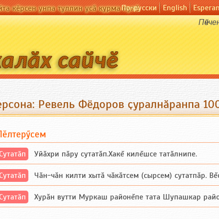
По-русски
English
Espera
йта кӗрсен унпа туллин усӑ курма пулӗ
Пӗчче
ерсона: Ревель Фёдоров ҫуралнӑранпа 100
Пӗлтерӳсем
Сутатӑп
Уйăхри пăру сутатăп.Хакĕ килĕшсе татăлнипе.
Сутатӑп
Чăн-чăн килти хытă чăкăтсем (сырсем) сутатпăр. Вĕсе
Сутатӑп
Хурăн вутти Муркаш районĕпе тата Шупашкар районĕнч