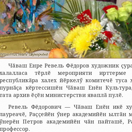
https://rus.team/ сӑнӳкерчӗкӗ
Чӑваш Енре Ревель Фёдоров художник ҫура
халалласа тӗрлӗ мероприяти ирттерме 
республикӑра халех йӗркелӳ комитечӗ туса
пурнӑҫа кӗртессишӗн Чӑваш Енӗн Культура,
тата архив ӗҫӗн министерстви яваплӑ пулӗ.
Ревель Фёдорович — Чӑваш Енӗн икӗ х
лауреачӗ, Раҫҫейӗн ӳнер академийӗн ылтӑн 
ӳнерӗн Петров академийӗн чӑн пайташӗ, Ра
профессор.