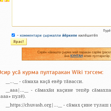
Пурӗ
-
комментари ҫырмалли
йӗркепе
килӗшетӗп
Сирӗн чӑвашла ҫырма май паракан сарӑм (раскл
ӑна
КУНТАН
илме пултаратӑр.
Эсир усӑ курма пултаракан Wiki тэгсем:
__...__ - сӑмаха каҫӑ евӗр тӑвасси.
__aaa|...__ - сӑмахӑн каҫине тепӗр сӑмахпа
«ааа» пулӗ).
__https://chuvash.org|...__ - сӑмах ҫине тулаш