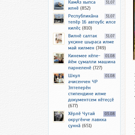
КамАз хыпса
31.07
илнӗ
(852)
Республикӑна
31.07
тепӗр 16 автоубс илсе
килӗҫ
(810)
Вилнӗ салтак
31.07
укҫине шыраса илме
май килмен
(749)
Кинемее кӗпе-
01.08
йӗм ҫумалли машина
парнеленӗ
(727)
Шкул
01.08
ачисенчен ЧР
Элтеперӗн
стипендине илме
документсем кӗтеҫҫӗ
(677)
Хӗрлӗ Чутай
03.08
округӗнче лавкка
ҫуннӑ
(651)