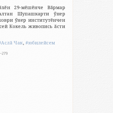
ӑхӗн 29-мӗшӗнче Вӑрмар
алтан Шупашкарти ӳнер
коври ӳнер институтӗнчен
ксей Кокель живопись ӑсти
#Аслӑ Чак
,
#юбилейсем
g-279