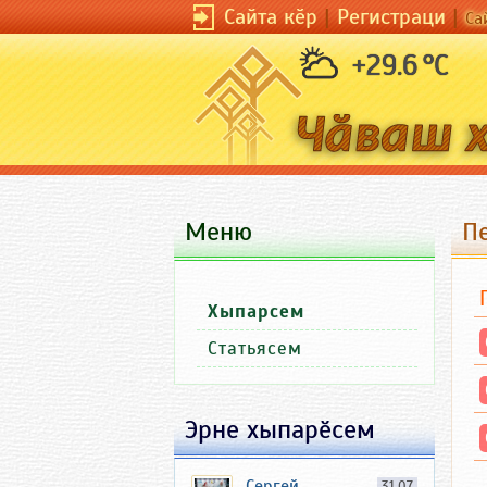
Сайта кӗр
|
Регистраци
|
Са
+29.6 °C
Меню
П
Хыпарсем
Статьясем
Эрне хыпарӗсем
Сергей