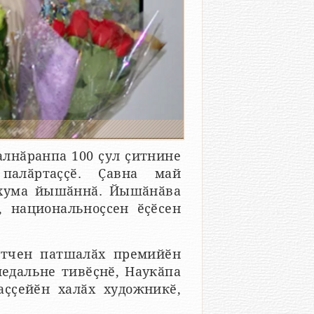
лнӑранпа 100 ҫул ҫитнине
палӑртаҫҫӗ. Ҫавна май
 хума йышӑннӑ. Йышӑнӑва
 национальноҫсен ӗҫӗсен
утчен патшалӑх премийӗн
медальне тивӗҫнӗ, Наукӑпа
ҫҫейӗн халӑх художникӗ,