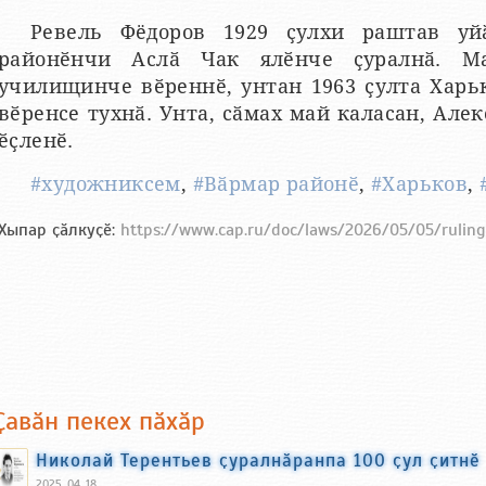
Ревель Фёдоров 1929 ҫулхи раштав уй
районӗнчи Аслӑ Чак ялӗнче ҫуралнӑ. М
училищинче вӗреннӗ, унтан 1963 ҫулта Харь
вӗренсе тухнӑ. Унта, сӑмах май каласан, Але
ӗҫленӗ.
#художниксем
,
#Вӑрмар районӗ
,
#Харьков
,
Хыпар ҫӑлкуҫӗ:
https://www.cap.ru/doc/laws/2026/05/05/rulin
Ҫавӑн пекех пӑхӑр
Николай Терентьев ҫуралнӑранпа 100 ҫул ҫитнӗ
2025, 04, 18