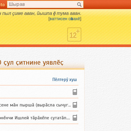
nto
н пыл ҫиме аван, йышпа ӗҫ тума аван.
[
ваттисен сӑмахӗ
]
 ҫул ҫитнине уявлӗҫ
Пӗлтерӳ хуш
не мăн пыршă (вырăсла сычуг) ...
и Ишлей тăрăхĕпе сутатăп. Ха...