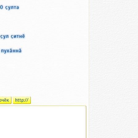
0 ҫулта
ҫул ҫитнӗ
 пухӑннӑ
рчӗк
http://