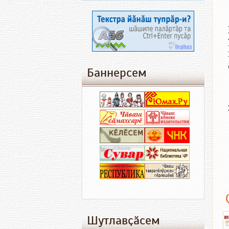
Баннерсем
Шутлавҫӑсем