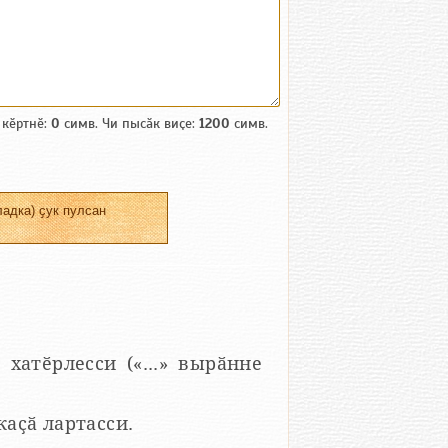
 кӗртнӗ:
0
симв. Чи пысӑк виҫе:
1200
симв.
адка) ҫук пулсан
 хатӗрлесси («...» вырӑнне
 каҫӑ лартасси.