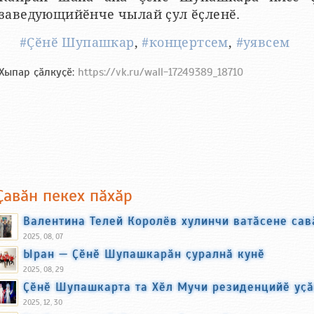
заведующийӗнче чылай ҫул ӗҫленӗ.
#Ҫӗнӗ Шупашкар
,
#концертсем
,
#уявсем
Хыпар ҫӑлкуҫӗ:
https://vk.ru/wall-17249389_18710
Ҫавӑн пекех пӑхӑр
Валентина Телей Королёв хулинчи ватӑсене сав
2025, 08, 07
Ыран — Ҫӗнӗ Шупашкарӑн ҫуралнӑ кунӗ
2025, 08, 29
Ҫӗнӗ Шупашкарта та Хӗл Мучи резиденцийӗ уҫ
2025, 12, 30