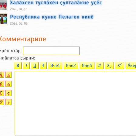
Халӑхсен туслӑхӗн ҫулталӑкне уҫӗҫ
2026, 01, 27
Республика кунне Пелагея килӗ
2026, 05, 06
Комментариле
ирӗн ятӑp:
нлӑлатса ҫырни:
2
B
T
U
T
Ячӗ1
Ячӗ2
Ячӗ3
#
X
X
Ӳке
2