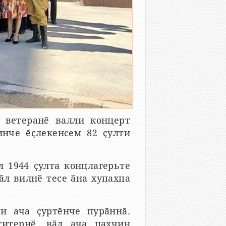
 ветеранӗ валли концерт
инче ӗҫлекенсем 82 ҫулти
 1944 ҫулта концлагерьте
ӑл вилнӗ тесе ӑна хупахпа
и ача ҫуртӗнче пурӑннӑ.
итернӗ, вӑл ача пахчин