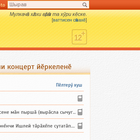
nto
Мулкачӑн хӑлхи вӑрӑм та хӳри кӗске.
[
ваттисен сӑмахӗ
]
ли концерт йӗркеленӗ
Пӗлтерӳ хуш
не мăн пыршă (вырăсла сычуг) ...
и Ишлей тăрăхĕпе сутатăп. Ха...