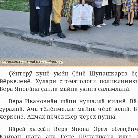
«Контактра» халӑх тетелӗнчи сӑн
Ҫӗнтерӳ кунӗ умӗн Ҫӗнӗ Шупашкарта ӗҫ
йӗркеленӗ. Хулари стоматологи поликлиник
Вера Яновӑна ҫапла майпа уявпа саламланӑ.
Вера Ивановнӑн шӑпи нушаллӑ килнӗ. Вӑл
ҫуралнӑ. Ача тӗлӗнмелле майпа чӗрӗ юлнӑ. В
чӗркенӗ. Анчах пӗчӗкскер чӗрех пулнӑ.
Вӑрҫӑ хыҫҫӑн Вера Янова Орел облаҫӗнч
Кайран шӑпа ӑна Ҫӗнӗ Шупашкара илсе ҫ