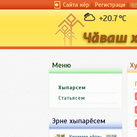
Сайта кӗр
|
Регистраци
|
Са
+20.7 °C
Меню
Ху
Хыпарсем
Статьясем
Эрне хыпарӗсем
Кинемее кӗпе-