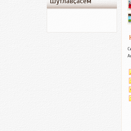
Шутлавҫӑсем
С
А