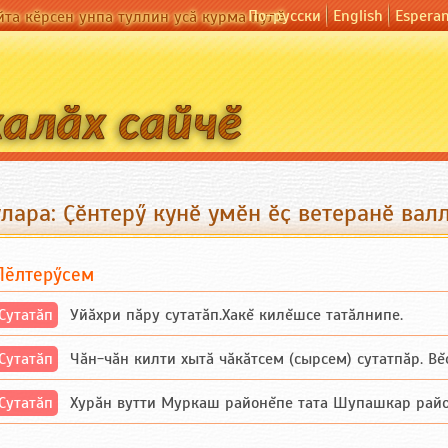
По-русски
English
Espera
йта кӗрсен унпа туллин усӑ курма пулӗ
лара: Ҫӗнтерӳ кунӗ умӗн ӗҫ ветеранӗ вал
Пӗлтерӳсем
Сутатӑп
Уйăхри пăру сутатăп.Хакĕ килĕшсе татăлнипе.
Сутатӑп
Чăн-чăн килти хытă чăкăтсем (сырсем) сутатпăр. Вĕсе
Сутатӑп
Хурăн вутти Муркаш районĕпе тата Шупашкар районĕнч