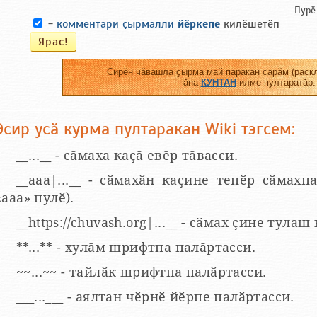
Пурӗ
-
комментари ҫырмалли
йӗркепе
килӗшетӗп
Сирӗн чӑвашла ҫырма май паракан сарӑм (раскл
ӑна
КУНТАН
илме пултаратӑр.
Эсир усӑ курма пултаракан Wiki тэгсем:
__...__ - сӑмаха каҫӑ евӗр тӑвасси.
__aaa|...__ - сӑмахӑн каҫине тепӗр сӑмахпа
«ааа» пулӗ).
__https://chuvash.org|...__ - сӑмах ҫине тулаш
**...** - хулӑм шрифтпа палӑртасси.
~~...~~ - тайлӑк шрифтпа палӑртасси.
___...___ - аялтан чӗрнӗ йӗрпе палӑртасси.