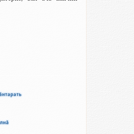
ӑнтарать
ӑлнӑ