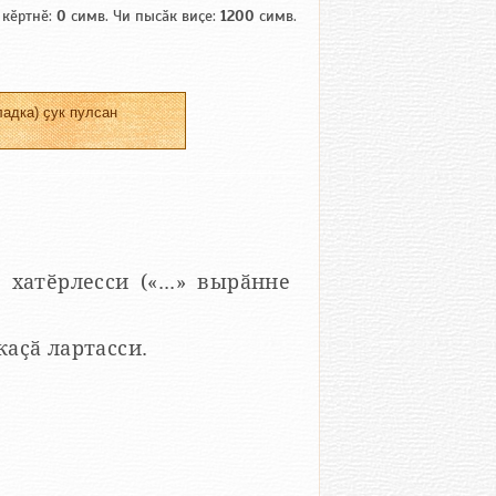
 кӗртнӗ:
0
симв. Чи пысӑк виҫе:
1200
симв.
адка) ҫук пулсан
 хатӗрлесси («...» вырӑнне
 каҫӑ лартасси.