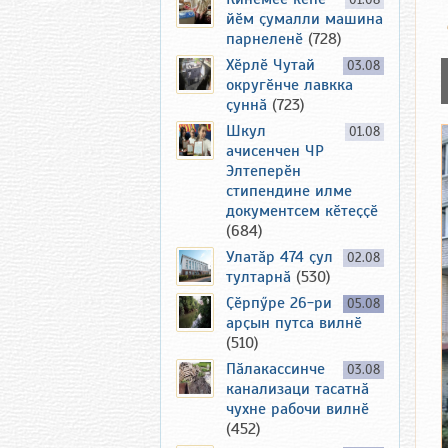
01.08
йӗм ҫумалли машина
парнеленӗ
(728)
Хӗрлӗ Чутай
03.08
округӗнче лавкка
ҫуннӑ
(723)
Шкул
01.08
ачисенчен ЧР
Элтеперӗн
стипендине илме
документсем кӗтеҫҫӗ
(684)
Улатӑр 474 ҫул
02.08
тултарнӑ
(530)
Ҫӗрпӳре 26-ри
05.08
арҫын путса вилнӗ
(510)
Пӑлакассинче
03.08
канализаци тасатнӑ
чухне рабочи вилнӗ
(452)