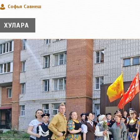
Софья Савнеш
ХУЛАРА