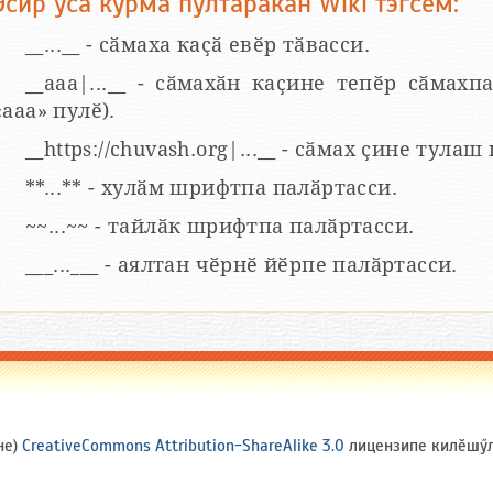
Эсир усӑ курма пултаракан Wiki тэгсем:
__...__ - сӑмаха каҫӑ евӗр тӑвасси.
__aaa|...__ - сӑмахӑн каҫине тепӗр сӑмахпа
«ааа» пулӗ).
__https://chuvash.org|...__ - сӑмах ҫине тулаш
**...** - хулӑм шрифтпа палӑртасси.
~~...~~ - тайлӑк шрифтпа палӑртасси.
___...___ - аялтан чӗрнӗ йӗрпе палӑртасси.
не)
CreativeCommons Attribution-ShareAlike 3.0
лицензипе килӗшӳлл