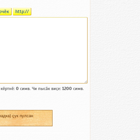
рчӗк
http://
 кӗртнӗ:
0
симв. Чи пысӑк виҫе:
1200
симв.
адка) ҫук пулсан