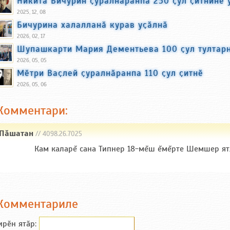
Никита Бичурин ҫуралнӑранпа 250 ҫул ҫитнине 
2025, 12, 08
Бичурина халалланӑ курав уҫӑлнӑ
2026, 02, 17
Шупашкарти Мария Дементьева 100 ҫул тултар
2026, 05, 05
Мӗтри Ваҫлей ҫуралнӑранпа 110 ҫул ҫитнӗ
2026, 05, 06
Комментари:
Пăшатан
// 4098.26.7025
Кам каларĕ сана Типнер 18-мĕш ĕмĕрте Шемшер ятл
Комментариле
ирӗн ятӑp: