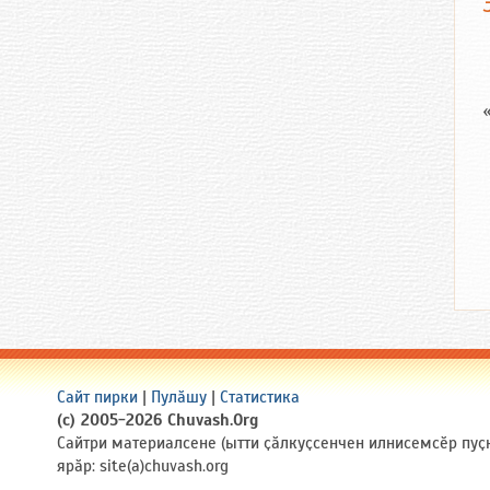
Сайт пирки
|
Пулӑшу
|
Статистика
(c) 2005-2026 Chuvash.Org
Сайтри материалсене (ытти ҫӑлкуҫсенчен илнисемсӗр пуҫ
ярӑр: site(a)chuvash.org