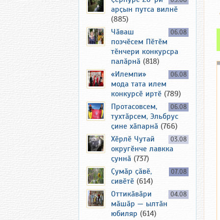
05.08
арҫын путса вилнӗ
(885)
Чӑваш
06.08
поэчӗсем Пӗтӗм
тӗнчери конкурсра
палӑрнӑ
(818)
«Илемпи»
06.08
мода тата илем
конкурсӗ иртӗ
(789)
Протасовсем,
06.08
тухтӑрсем, Эльбрус
ҫине хӑпарнӑ
(766)
Хӗрлӗ Чутай
03.08
округӗнче лавкка
ҫуннӑ
(737)
Ҫумӑр ҫӑвӗ,
07.08
сивӗтӗ
(614)
Оттикӑвӑри
04.08
мӑшӑр — ылтӑн
юбиляр
(614)