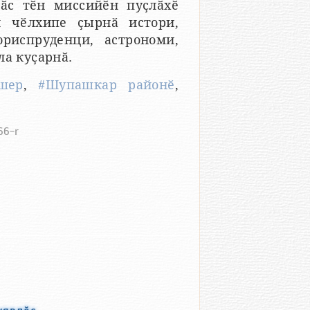
ӑс тӗн миссийӗн пуҫлӑхӗ
й чӗлхипе ҫырнӑ истори,
юриспруденци, астрономи,
ла куҫарнӑ.
шер
,
#Шупашкар районӗ
,
66-r