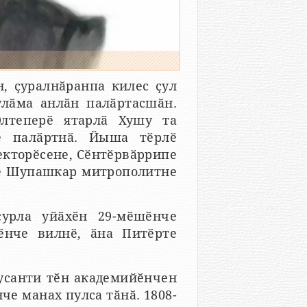
, ҫуралнӑранпа килес ҫул
улӑма анлӑн палӑртасшӑн.
Элтеперӗ ятарлӑ Хушу та
е палӑртнӑ. Йыша тӗрлӗ
екторӗсене, Сӗнтӗрвӑррипе
е Шупашкар митрополитне
ҫурла уйӑхӗн 29-мӗшӗнче
ӗнче вилнӗ, ӑна Питӗрте
Хусанти тӗн академийӗнчен
че манах пулса тӑнӑ. 1808-