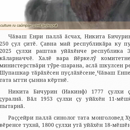
culture.ru сайтран илнӗ сӑнӳкерчӗк
Чӑваш Енри паллӑ ӑсчах, Никита Бичурин
250 ҫул ҫитӗ. Ҫавна май республикӑра ку п
2025 ҫулхи раштав уйӑхӗнче республика 
кӑларначчӗ. Халӗ вара йӗркелӳ комитетн
министерствӑри тӳре-шарана, аслӑ шкулсен р
Шупашкар тӑрӑхӗсен пуҫлӑхӗсене¸Чӑваш Енп
тата ытти ҫынна кӗртнӗ.
Никита Бичурин (Иакинф) 1777 ҫулхи 
ҫуралнӑ. Вӑл 1953 ҫулхи ҫу уйӑхӗн 11-мӗш
пытарнӑ.
Раҫҫейри паллӑ синолог тата монголовед 
вӗренсе тухнӑ, 1800 ҫулхи утӑ уйӑхӗн 18-мӗшӗн