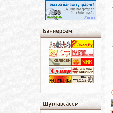
Баннерсем
Шутлавҫӑсем