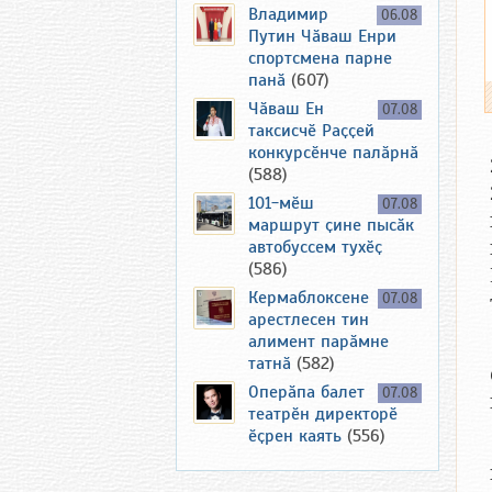
Владимир
06.08
Путин Чӑваш Енри
спортсмена парне
панӑ
(607)
Чӑваш Ен
07.08
таксисчӗ Раҫҫей
конкурсӗнче палӑрнӑ
(588)
101-мӗш
07.08
маршрут ҫине пысӑк
автобуссем тухӗҫ
(586)
Кермаблоксене
07.08
арестлесен тин
алимент парӑмне
татнӑ
(582)
Оперӑпа балет
07.08
театрӗн директорӗ
ӗҫрен каять
(556)