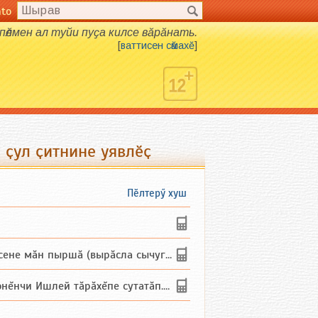
nto
пӗлмен ал туйи пуҫа килсе вӑрӑнать.
[
ваттисен сӑмахӗ
]
 ҫул ҫитнине уявлӗҫ
Пӗлтерӳ хуш
не мăн пыршă (вырăсла сычуг) ...
и Ишлей тăрăхĕпе сутатăп. Ха...