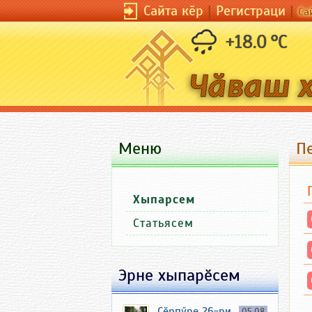
Сайта кӗр
|
Регистраци
|
Са
+18.0 °C
Меню
П
Хыпарсем
Статьясем
Эрне хыпарӗсем
Ҫӗрпӳре 26-ри