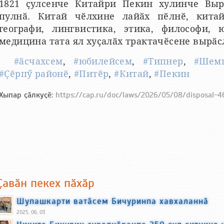
1821 ҫулсенче Китайри Пекин хулинче Выр
пулнӑ. Китай чӗлхине лайӑх пӗлнӗ, кита
географи, лингвистика, этика, философи, 
медицина тата ял хуҫалӑх трактачӗсене вырӑс
#ӑсчахсем
,
#юбилейсем
,
#Типнер
,
#Шем
#Ҫӗрпӳ районӗ
,
#Питӗр
,
#Китай
,
#Пекин
Хыпар ҫӑлкуҫӗ:
https://cap.ru/doc/laws/2026/05/08/disposal-4
Ҫавӑн пекех пӑхӑр
Шупашкарти ватӑсем Бичуринпа хавхаланнӑ
2025, 06, 03