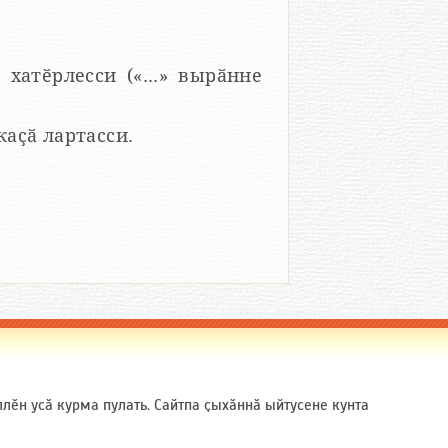
 хатӗрлесси («...» вырӑнне
 каҫӑ лартасси.
ӗн усӑ курма пулать. Сайтпа ҫыхӑннӑ ыйтусене кунта