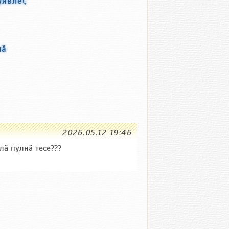
уявлӗҫ
нӑ
2026.05.12 19:46
ă пулнă тесе???