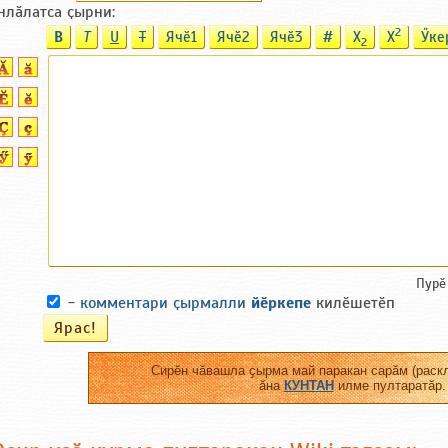
нлӑлатса ҫырни:
2
B
T
U
T
Ячӗ1
Ячӗ2
Ячӗ3
#
X
X
Ӳке
2
Пурӗ
-
комментари ҫырмалли
йӗркепе
килӗшетӗп
Сирӗн чӑвашла ҫырма май паракан сарӑм (раскл
ӑна
КУНТАН
илме пултаратӑр.