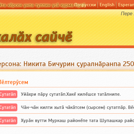
По-русски
English
Espera
йта кӗрсен унпа туллин усӑ курма пулӗ
Пере 
ерсона: Никита Бичурин ҫуралнӑранпа 250
Пӗлтерӳсем
Сутатӑп
Уйăхри пăру сутатăп.Хакĕ килĕшсе татăлнипе.
Сутатӑп
Чăн-чăн килти хытă чăкăтсем (сырсем) сутатпăр. Вĕсе
Сутатӑп
Хурăн вутти Муркаш районĕпе тата Шупашкар районĕнч