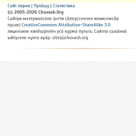
Сайт пирки
|
Пулӑшу
|
Статистика
(c) 2005-2026 Chuvash.Org
Сайтри материалсене (ытти ҫӑлкуҫсенчен илнисемсӗр
пуҫне)
CreativeCommons Attribution-ShareAlike 3.0
лицензипе килӗшӳллӗн усӑ курма пулать. Сайтпа ҫыхӑннӑ
ыйтусене кунта ярӑр: site(a)chuvash.org