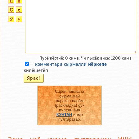
Пурӗ кӗртнӗ:
0
симв. Чи пысӑк виҫе:
1200
симв.
-
комментари ҫырмалли
йӗркепе
килӗшетӗп
Сирӗн чӑвашла
ҫырма май
паракан сарӑм
(раскладка) ҫук
пулсан ӑна
КУНТАН
илме
пултаратӑр.