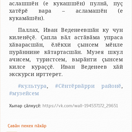
аслашшӗн (е кукашшӗн) пулнӑ, пуҫ
хатӗрӗ вара – асламашӗн (е
кукамӑшӗн).
Паллах, Иван Веденеевшӑн ку чун
киленӗҫӗ. Ҫапла вӑл астӑвӑма упраса
хӑварасшӑн, ӗлӗкхи ҫынсем мӗнле
пурӑннине кӑтартасшӑн. Музея шкул
ачисем, туристсем, вырӑнти ҫынсем
килсе кураҫҫӗ. Иван Веденеев хӑй
экскурси ирттерет.
#культура
,
#Сӗнтӗрвӑрри районӗ
,
#музейсем
Хыпар ҫӑлкуҫӗ:
https://vk.com/wall-194537172_29651
Ҫавӑн пекех пӑхӑр