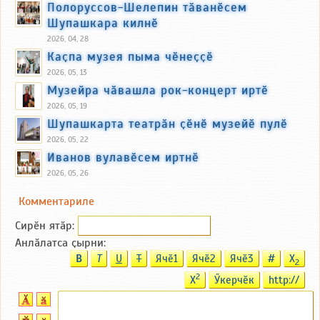
Полоруссов-Шелепин тӑванӗсем
Шупашкара килнӗ
2026, 04, 28
Каҫпа музея пыма чӗнеҫҫӗ
2026, 05, 13
Музейра чӑвашла рок-концерт иртӗ
2026, 05, 19
Шупашкарта театрӑн ҫӗнӗ музейӗ пулӗ
2026, 05, 22
Иванов вулавӗсем иртнӗ
2026, 05, 26
Комментариле
Сирӗн ятӑp:
Анлӑлатса ҫырни:
B
T
U
T
Ячӗ1
Ячӗ2
Ячӗ3
#
X
2
2
X
Ӳкерчӗк
http://