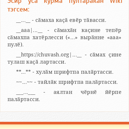
Эсир усӑ курма пултаракан Wiki
тэгсем:
__...__ - сӑмаха каҫӑ евӗр тӑвасси.
__aaa|...__ - сӑмахӑн каҫине тепӗр
сӑмахпа хатӗрлесси («...» вырӑнне «ааа»
пулӗ).
__https://chuvash.org|...__ - сӑмах ҫине
тулаш каҫӑ лартасси.
**...** - хулӑм шрифтпа палӑртасси.
~~...~~ - тайлӑк шрифтпа палӑртасси.
___...___ - аялтан чӗрнӗ йӗрпе
палӑртасси.