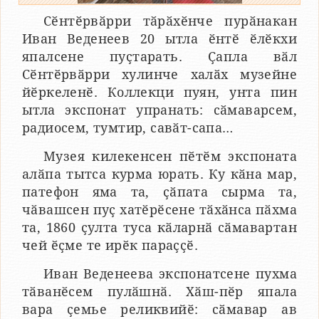
Сӗнтӗрвӑрри тӑрӑхӗнче пурӑнакан
Иван Веденеев 20 ытла ӗнтӗ ӗлӗкхи
япалсене пуҫтарать. Ҫапла вӑл
Сӗнтӗрвӑрри хулинче халӑх музейне
йӗркеленӗ. Коллекци пуян, унта пин
ытла экспонат упранать: сӑмаварсем,
радиосем, тумтир, савӑт-сапа…
Музея килекенсен пӗтӗм экспоната
алӑпа тытса курма юрать. Ку кӑна мар,
патефон яма та, ҫӑпата сырма та,
чӑвашсен пуҫ хатӗрӗсене тӑхӑнса пӑхма
та, 1860 ҫулта туса кӑларнӑ сӑмавартан
чей ӗҫме те ирӗк параҫҫӗ.
Иван Веденеева экспонатсене пухма
тӑванӗсем пулӑшнӑ. Хӑш-пӗр япала
вара ҫемье реликвийӗ: сӑмавар ав