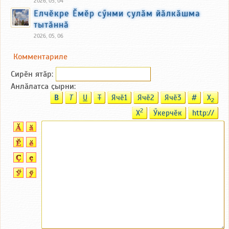
2026, 05, 04
Елчӗкре Ӗмӗр сӳнми ҫулӑм йӑлкӑшма
тытӑннӑ
2026, 05, 06
Комментариле
Сирӗн ятӑp:
Анлӑлатса ҫырни:
B
T
U
T
Ячӗ1
Ячӗ2
Ячӗ3
#
X
2
2
X
Ӳкерчӗк
http://