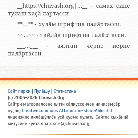
__https://chuvash.org|...__ - сӑмах ҫине
тулаш каҫӑ лартасси.
**...** - хулӑм шрифтпа палӑртасси.
~~...~~ - тайлӑк шрифтпа палӑртасси.
___...___ - аялтан чӗрнӗ йӗрпе
палӑртасси.
Сайт пирки
|
Пулӑшу
|
Статистика
(c) 2005-2026 Chuvash.Org
Сайтри материалсене (ытти ҫӑлкуҫсенчен илнисемсӗр
пуҫне)
CreativeCommons Attribution-ShareAlike 3.0
лицензипе килӗшӳллӗн усӑ курма пулать. Сайтпа ҫыхӑннӑ
ыйтусене кунта ярӑр: site(a)chuvash.org