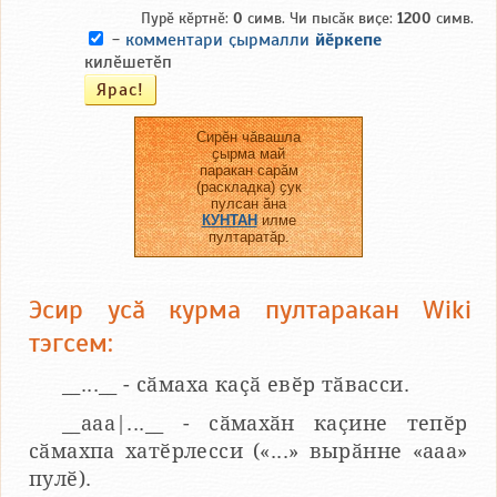
Пурӗ кӗртнӗ:
0
симв. Чи пысӑк виҫе:
1200
симв.
-
комментари ҫырмалли
йӗркепе
килӗшетӗп
Сирӗн чӑвашла
ҫырма май
паракан сарӑм
(раскладка) ҫук
пулсан ӑна
КУНТАН
илме
пултаратӑр.
Эсир усӑ курма пултаракан Wiki
тэгсем:
__...__ - сӑмаха каҫӑ евӗр тӑвасси.
__aaa|...__ - сӑмахӑн каҫине тепӗр
сӑмахпа хатӗрлесси («...» вырӑнне «ааа»
пулӗ).