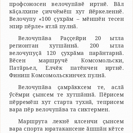
профсоюзсен велочупӑвӗ иртнӗ. Вӑл
кӑҫалхипе ҫиччӗмӗш хут йӗркеленнӗ.
Велочупу «100 ҫухрӑм – мӗншӗн тесен
эпир пӗрле» ятлӑ пулнӑ.
Велочупӑва Раҫҫейри 20 ытла
регионтан хутшӑннӑ. 200 ытла
велочупуҫӑ 120 ҫухрӑма парӑнтарнӑ.
Вӗсен маршручӗ Комсомольски,
Патӑрьел, Елчӗк патӗнчен иртнӗ.
Финиш Комсомольскинчех пулнӑ.
Велочупӑва ҫамрӑкксем те, аслӑ
ӳсӗмри ҫынсем те хутшӑннӑ. Пӗрисем
пӗрремӗш хут старта тухнӑ, теприсем
вара пӗр велочупӑва та сиктермен.
Маршрута лекнӗ ялсенчи ҫынсем
вара спорта юратакансене ӑшшӑн кӗтсе