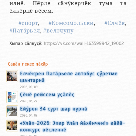
илнӗ. Пӗрле сӑнӳкерчӗк тума та
ӗлкӗрнӗ вӗсем.
#спорт
,
#Комсомольски
,
#Елчӗк
,
#Патӑрьел
,
#велочупу
Хыпар ҫӑлкуҫӗ:
https://vk.com/wall-163599942_19002
Ҫавӑн пекех пӑхӑр
Елчӗкрен Патӑрьеле автобус ҫӳретме
шантарнӑ
2026, 02, 09
Ҫӗнӗ рейссем уҫӑлӗҫ
2026, 03, 27
Ейӳрен 34 ҫурт шар курнӑ
2026, 04, 07
«Улӑп-2026: Эпир Улӑп йӑхӗнчен!» вӑйӑ-
конкурс вӗҫленнӗ