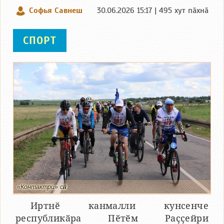
Софья Савнеш
30.06.2026 15:17 | 495 хут пӑхнӑ
СПОРТ
«Контактри» сӑн
Иртнӗ канмалли кунсенче
республикӑра Пӗтӗм Раҫҫейри