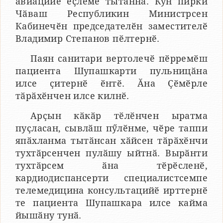
авиацийӗ ӗҫлеме тытӑннӑ. Кун пирки
Чӑваш Республикин Министрсен
Кабинечӗн председателӗн заместителӗ
Владимир Степанов пӗлтернӗ.
Паян санитари вертолечӗ пӗрремӗш
пациента Шупашкарти пульницӑна
илсе ҫитернӗ ӗнтӗ. Ӑна Ҫӗмӗрле
тӑрӑхӗнчен илсе килнӗ.
Арҫын кӑкӑр тӗлӗнчен ыратма
пуҫласан, сывлӑш пӳлӗнме, чӗре таппи
япӑхланма тытӑнсан хӑйсен тӑрӑхӗнчи
тухтӑрсенчен пулӑшу ыйтнӑ. Вырӑнти
тухтӑрсем ӑна тӗрӗсленӗ,
кардиодиспансерти специалистсемпе
телемедицина консультацийӗ ирттернӗ
те пациента Шупашкара илсе кайма
йышӑну тунӑ.