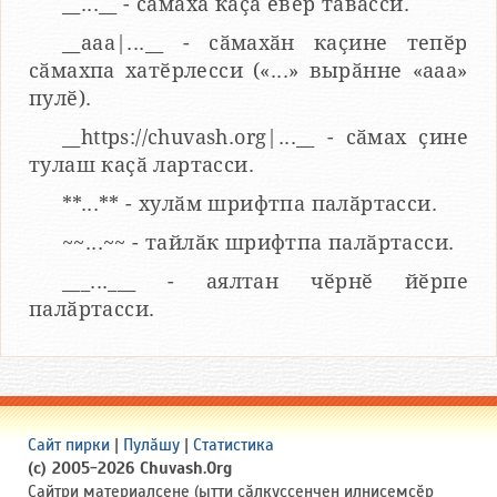
__...__ - сӑмаха каҫӑ евӗр тӑвасси.
__aaa|...__ - сӑмахӑн каҫине тепӗр
сӑмахпа хатӗрлесси («...» вырӑнне «ааа»
пулӗ).
__https://chuvash.org|...__ - сӑмах ҫине
тулаш каҫӑ лартасси.
**...** - хулӑм шрифтпа палӑртасси.
~~...~~ - тайлӑк шрифтпа палӑртасси.
___...___ - аялтан чӗрнӗ йӗрпе
палӑртасси.
Сайт пирки
|
Пулӑшу
|
Статистика
(c) 2005-2026 Chuvash.Org
Сайтри материалсене (ытти ҫӑлкуҫсенчен илнисемсӗр