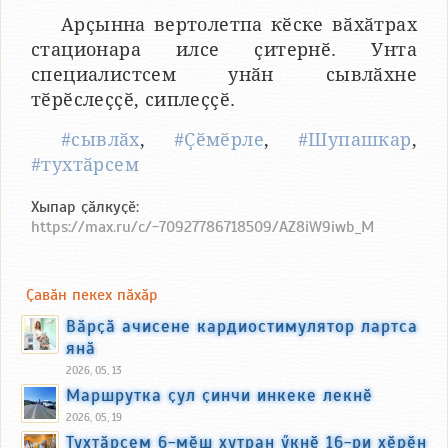
Арҫынна вертолетпа кӗске вӑхӑтрах
стационара илсе ҫитернӗ. Унта
специалистсем унӑн сывлӑхне
тӗрӗслеҫҫӗ, сиплеҫҫӗ.
#сывлӑх
,
#Ҫӗмӗрле
,
#Шупашкар
,
#тухтӑрсем
Хыпар ҫӑлкуҫӗ:
https://max.ru/c/-70927786718509/AZ8iW9iwb_M
Ҫавӑн пекех пӑхӑр
Вӑрҫӑ ачисене кардиостимулятор лартса
янӑ
2026, 05, 13
Маршрутка ҫул ҫинчи инкеке лекнӗ
2026, 05, 19
Тухтӑрсем 6-мӗш хутран ӳкнӗ 16-ри хӗрӗн