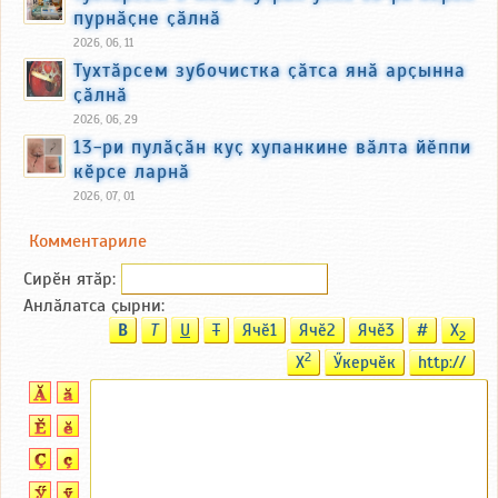
пурнӑҫне ҫӑлнӑ
2026, 06, 11
Тухтӑрсем зубочистка ҫӑтса янӑ арҫынна
ҫӑлнӑ
2026, 06, 29
13-ри пулӑҫӑн куҫ хупанкине вӑлта йӗппи
кӗрсе ларнӑ
2026, 07, 01
Комментариле
Сирӗн ятӑp:
Анлӑлатса ҫырни:
B
T
U
T
Ячӗ1
Ячӗ2
Ячӗ3
#
X
2
2
X
Ӳкерчӗк
http://