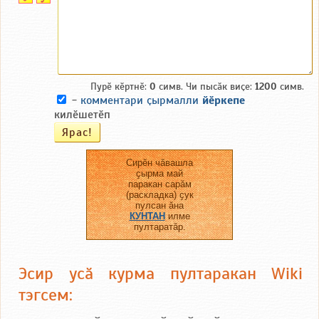
Пурӗ кӗртнӗ:
0
симв. Чи пысӑк виҫе:
1200
симв.
-
комментари ҫырмалли
йӗркепе
килӗшетӗп
Сирӗн чӑвашла
ҫырма май
паракан сарӑм
(раскладка) ҫук
пулсан ӑна
КУНТАН
илме
пултаратӑр.
Эсир усӑ курма пултаракан Wiki
тэгсем: