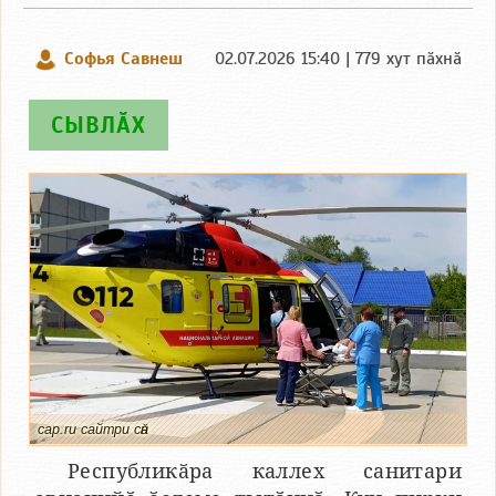
Софья Савнеш
02.07.2026 15:40 | 779 хут пӑхнӑ
СЫВЛӐХ
cap.ru сайтри сӑн
Республикӑра каллех санитари