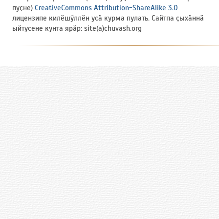
пуҫне)
CreativeCommons Attribution-ShareAlike 3.0
лицензипе килӗшӳллӗн усӑ курма пулать. Сайтпа ҫыхӑннӑ
ыйтусене кунта ярӑр: site(a)chuvash.org