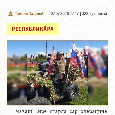
Таисия Ташней
07.07.2026 17:47 | 322 хут пӑхнӑ
РЕСПУБЛИКӐРА
Чӑваш Енре ятарлӑ ҫар операцине