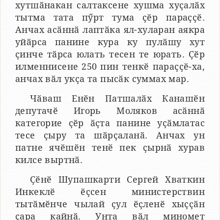
хутшӑнакан салтаксене хушма хуҫалӑх
тытма тата пӳрт тума ҫӗр параҫҫӗ.
Анчах асӑннӑ лаптӑка ял-хуларан аякра
уйӑрса панине кура ку пулӑшу хут
ҫинче тӑрса юлать тесен те юрать. Ҫӗр
илменнисене 250 пин тенкӗ параҫҫӗ-ха,
анчах вӑл укҫа та пысӑк суммах мар.
Чӑваш Енӗн Патшалӑх Канашӗн
депутачӗ Игорь Моляков асӑннӑ
категорие ҫӗр ӑҫта панине уҫӑмлатас
тесе ҫыру та шӑрҫаланӑ. Анчах ун
патне ячӗшӗн тенӗ пек ҫырнӑ хурав
килсе выртнӑ.
Ҫӗнӗ Шупашкарти Сергей Хваткин
Инкеклӗ ӗҫсен министерствин
тытӑмӗнче чылай ҫул ӗҫленӗ хыҫҫӑн
ҫара кайнӑ. Унта вӑл миномет