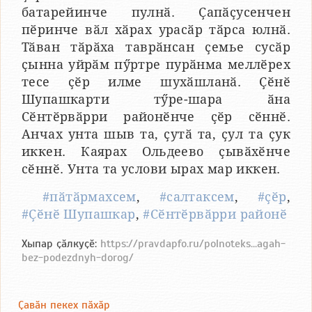
батарейинче пулнӑ. Ҫапӑҫусенчен
пӗринче вӑл хӑрах урасӑр тӑрса юлнӑ.
Тӑван тӑрӑха таврӑнсан ҫемье сусӑр
ҫынна уйрӑм пӳртре пурӑнма меллӗрех
тесе ҫӗр илме шухӑшланӑ. Ҫӗнӗ
Шупашкарти тӳре-шара ӑна
Сӗнтӗрвӑрри районӗнче ҫӗр сӗннӗ.
Анчах унта шыв та, ҫутӑ та, ҫул та ҫук
иккен. Каярах Ольдеево ҫывӑхӗнче
сӗннӗ. Унта та услови ырах мар иккен.
#пӑтӑрмахсем
,
#салтаксем
,
#ҫӗр
,
#Ҫӗнӗ Шупашкар
,
#Сӗнтӗрвӑрри районӗ
Хыпар ҫӑлкуҫӗ:
https://pravdapfo.ru/polnoteks...agah-
bez-podezdnyh-dorog/
Ҫавӑн пекех пӑхӑр