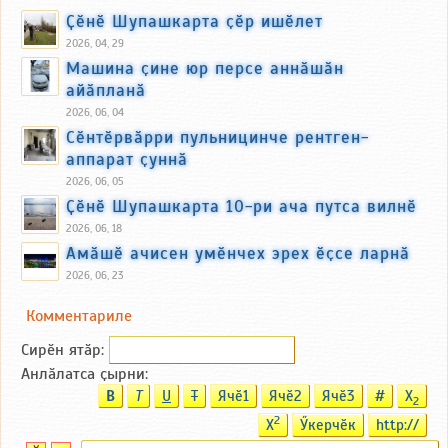
Ҫӗнӗ Шупашкарта ҫӗр ишӗлет
2026, 04, 29
Машина ҫине юр персе аннӑшӑн
айӑпланӑ
2026, 06, 04
Сӗнтӗрвӑрри пульницинче рентген-
аппарат ҫуннӑ
2026, 06, 05
Ҫӗнӗ Шупашкарта 10-ри ача путса вилнӗ
2026, 06, 18
Амӑшӗ ачисен умӗнчех эрех ӗҫсе ларнӑ
2026, 06, 23
Комментариле
Сирӗн ятӑp:
Анлӑлатса ҫырни:
B
T
U
T
Ячӗ1
Ячӗ2
Ячӗ3
#
X
2
2
X
Ӳкерчӗк
http://