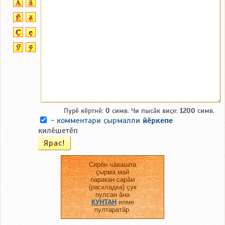
Пурӗ кӗртнӗ:
0
симв. Чи пысӑк виҫе:
1200
симв.
-
комментари ҫырмалли
йӗркепе
килӗшетӗп
Сирӗн чӑвашла
ҫырма май
паракан сарӑм
(раскладка) ҫук
пулсан ӑна
КУНТАН
илме
пултаратӑр.