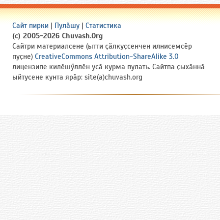
Сайт пирки
|
Пулӑшу
|
Статистика
(c) 2005-2026 Chuvash.Org
Сайтри материалсене (ытти ҫӑлкуҫсенчен илнисемсӗр
пуҫне)
CreativeCommons Attribution-ShareAlike 3.0
лицензипе килӗшӳллӗн усӑ курма пулать. Сайтпа ҫыхӑннӑ
ыйтусене кунта ярӑр: site(a)chuvash.org