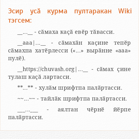
Эсир усӑ курма пултаракан Wiki
тэгсем:
__...__ - сӑмаха каҫӑ евӗр тӑвасси.
__aaa|...__ - сӑмахӑн каҫине тепӗр
сӑмахпа хатӗрлесси («...» вырӑнне «ааа»
пулӗ).
__https://chuvash.org|...__ - сӑмах ҫине
тулаш каҫӑ лартасси.
**...** - хулӑм шрифтпа палӑртасси.
~~...~~ - тайлӑк шрифтпа палӑртасси.
___...___ - аялтан чӗрнӗ йӗрпе
палӑртасси.