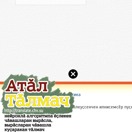
Сайт пирки
|
Пулӑшу
|
Статистика
(c) 2005-2026 Chuvash.Org
Сайтри материалсене (ытти ҫӑлкуҫсенчен илнисемсӗр пуҫ
ярӑр: site(a)chuvash.org