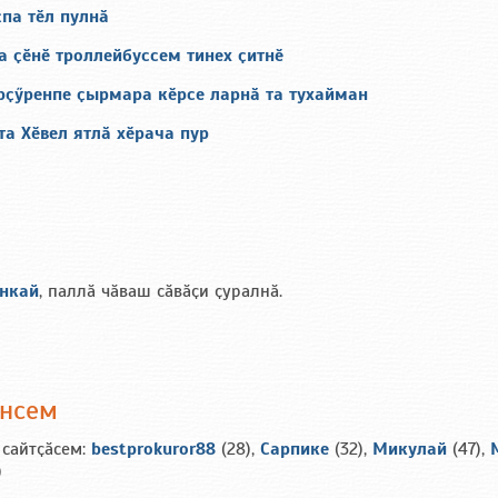
па тӗл пулнӑ
 ҫӗнӗ троллейбуссем тинех ҫитнӗ
рҫӳренпе ҫырмара кӗрсе ларнӑ та тухайман
а Хӗвел ятлӑ хӗрача пур
анкай
, паллӑ чӑваш сӑвӑҫи ҫуралнӑ.
ансем
 сайтҫӑсем:
bestprokuror88
(28),
Сарпике
(32),
Микулай
(47),
)