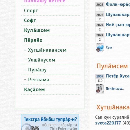
Паллашу кӗтесӗ
Фолк-юрӑҫ
2025
1
Спорт
Шупашкара
2024
Софт
2
Икӗ ҫын ю
2024
Кулӑшсем
2
Шупашкарт
2024
Пӗрлӗх
2
Хуш
-
Хутшӑнакансем
-
Улшӑнусем
Пулӑмсем
-
Пулӑшу
Петӗр Хус
1907
-
Реклама
119
Каҫӑсем
Пулӑм хуш...
Хутшӑнак
Ҫак кун ҫуралнӑ
sveta220177
(49