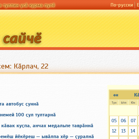
По-русски
а туллин усӑ курма пулӗ
ем: Кӑрлач, 22
««
К
Тун
Ытл
Юн
а автобус ҫуннӑ
немей 100 ҫул тултарнӑ
05
06
07
 кӑвак куҫпа, анчах медальпе таврӑннӑ
12
13
14
ремӗш йӗкӗреш — ывӑлпа хӗр — ҫуралнӑ