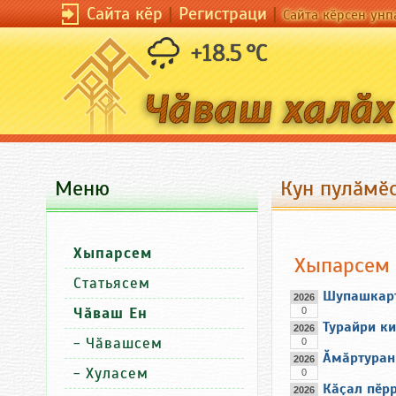
Сайта кӗр
|
Регистраци
|
Сайта кӗрсен унп
+18.5 °C
Меню
Кун пулӑмӗс
Хыпарсем
Хыпарсем
Статьясем
Шупашкарт
2026
Чӑваш Ен
0
Турайри ки
2026
-
Чӑвашсем
0
Ӑмӑртуран
2026
-
Хуласем
0
Кӑҫал пӗр
2026