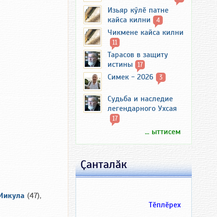
Изьяр кӳлӗ патне
кайса килни
4
Чикмене кайса килни
11
Тарасов в защиту
истины
17
Симек - 2026
3
Судьба и наследие
легендарного Ухсая
17
... ыттисем
Ҫанталӑк
Микула
(47),
Тӗплӗрех