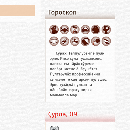
Гороскоп
Сурӑх
: Тӗлпулусемпе пуян
эрне. Инҫе ҫула тухакансене,
лавккасем тӑрӑх ҫӳреме
палӑртнисене ӑнӑҫу кӗтет.
Пултарулӑх профессийӗнчи
ҫынсене те ҫӑлтӑрсем пулӑшӗҫ.
Эрне тухӑҫлӑ пулсан та
лӑпкӑлӑх, юрату пирки
манмалла мар.
Ҫурла, 09