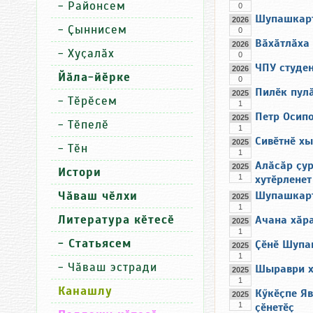
-
Районсем
0
Шупашкарт
2026
-
Ҫыннисем
0
Вӑхӑтлӑха 
2026
-
Хуҫалӑх
0
ЧПУ студе
2026
Йӑла-йӗрке
0
Пилӗк пул
2025
-
Тӗрӗсем
1
Петр Осипо
2025
-
Тӗпелӗ
1
Сивӗтнӗ х
2025
-
Тӗн
1
Алӑсӑр ҫу
2025
Истори
1
хутӗрленет
Чӑваш чӗлхи
Шупашкарт
2025
1
Литература кӗтесӗ
Ачана хӑра
2025
1
- Статьясем
Ҫӗнӗ Шупа
2025
1
-
Чӑваш эстради
Шыраври х
2025
1
Канашлу
Кӳкӗҫпе Я
2025
1
ҫӗнетӗҫ