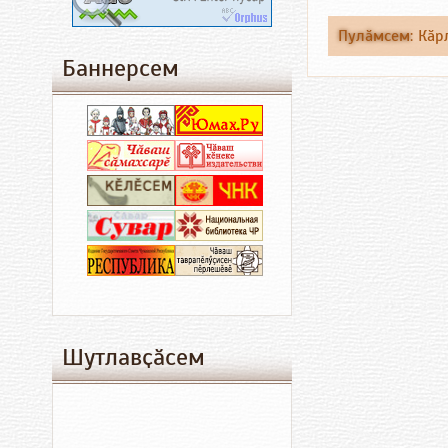
Пулӑмсем
:
Кӑр
Баннерсем
Шутлавҫӑсем