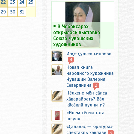
22
23
24
25
29
30
31
￭
В Чебоксарах
открылась выставка
Союза чувашских
художников
Инҫе ҫулсен сиплевӗ
4
Новая книга
народного художника
Чувашии Валерия
Северянина
2
Чӗлхене мӗн ҫӑлса
хӑварайрать? Вӑл
кӑсӑклӑ пулни-и?
«Илем тӗнчи тата
шкул»
«Ҫӑлӑнӑҫ — юратура»
спектакль хаклавӗ
3