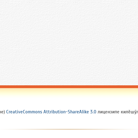
не)
CreativeCommons Attribution-ShareAlike 3.0
лицензипе килӗшӳлл