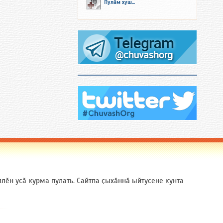
Пулӑм хуш...
ӗн усӑ курма пулать. Сайтпа ҫыхӑннӑ ыйтусене кунта