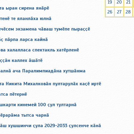
19
20
21
а ыран сирена янӑрӗ
26
27
28
тенӗ те яланлӑха юлнӑ
нчӗсем экзамена чӑваш тумӗпе пыраҫҫӗ
ӑҫ пӑрпа ларса кайнӑ
ва халалласа спектакль хатӗрленӗ
ыҫҫӑн каллех ӑшӑтӗ
ралнӑ ача Паралимпиадӑна хутшӑнма
а Никита Михалковӑн пултарулӑх каҫӗ иртӗ
тса пӗтернӗ
шкарти кинемей 100 ҫул тултарнӑ
ӗрарӑма тытса чарнӑ
вӑш хушшинчи ҫула 2029-2033 ҫулсенче кӑнӑ