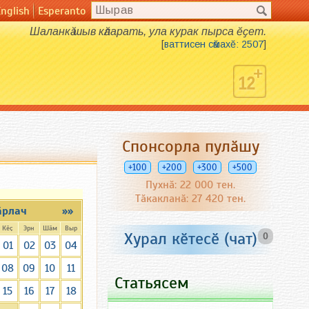
English
Esperanto
Шаланкӑ шыв кӑларать, ула курак пырса ӗҫет.
[
ваттисен сӑмахӗ: 2507
]
Спонсорла пулӑшу
+100
+200
+300
+500
Пухнӑ: 22 000 тен.
Тӑкакланӑ: 27 420 тен.
ӑрлач
»»
Кӗҫ
Эрн
Шӑм
Выр
Хурал кӗтесӗ (чат)
0
01
02
03
04
08
09
10
11
Статьясем
15
16
17
18