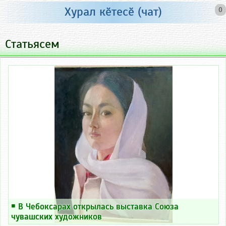
Хурал кӗтесӗ (чат)
0
Статьясем
￭
В Чебоксарах открылась выставка Союза
чувашских художников