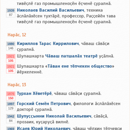
тивӗҫлӗ газ промышленоҫӗн ӗҫченӗ ҫуралнӑ.
Николаев Василий Васильевич
, техника
1939
87
ӑслӑлӑхӗсен тухтӑрӗ, профессор, Раҫҫейӗн тава
тивӗҫлӗ газ промышленоҫӗн ӗҫченӗ ҫуралнӑ.
Нарӑс, 12
Кириллов Тарас Киррилович
, чӑваш сӑвӑҫи
1880
146
ҫуралнӑ.
Шупашкарта
Чӑваш патшалӑх театрӗ
уҫӑлнӑ.
1921
105
Шупашкарта «
Тӑван ене тӗпчекен общество
»
1921
105
йӗркеленнӗ.
Нарӑс, 13
Турхан Хӗветӗрӗ
, чӑваш сӑвӑҫи ҫуралнӑ.
1876
150
Горский Семён Петрович
, филологи ӑслӑлӑхӗсен
1897
129
докторӗ ҫуралнӑ.
Шупуҫҫынни Николай Васильевич
, сӑвӑҫӑ,
1942
84
прозаик, куҫаруҫӑ вилнӗ.
Исаев Юрий Николаевич
, чӑваш чӗлхин тӗпчевҫи
1969