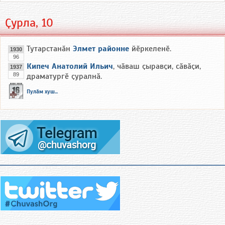
Ҫурла, 10
Тутарстанӑн
Элмет районне
йӗркеленӗ.
1930
96
Кипеч Анатолий Ильич
, чӑваш ҫыравҫи, сӑвӑҫи,
1937
89
драматургӗ ҫуралнӑ.
Пулӑм хуш...