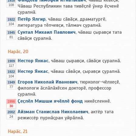
1918
108
Чӑваш Республикин тава тивӗҫлӗ ӳнер ӗҫченӗ
ҫуралнӑ.
Петӗр Ялгир
, чӑваш сӑвӑҫи, драматургӗ,
1922
104
литература тӗпчевҫи, тӑлмач ҫуралнӑ.
Сунтал Михаил Павлович
, чӑваш ҫыравҫи тата
1945
81
сӑвӑҫи ҫуралнӑ.
Нарӑс, 20
Нестор Янкас
, чӑваш ҫыравҫи, сӑвӑҫи ҫуралнӑ.
1909
117
Нестер Янкас
, чӑваш сӑвӑҫи, ҫыравҫи ҫуралнӑ.
1922
104
Егоров Николай Иванович
, тюрколог-чӗлхеҫӗ,
1949
77
филологи ӑслӑлӑхӗсен докторӗ, профессор
ҫуралнӑ.
Ҫеҫпӗл Мишши ячӗллӗ фонд
никӗсленнӗ.
1996
30
Айзман Станислав Николаевич
, актёр тата
2002
24
режиссёр пурнӑҫран уйрӑлнӑ.
Нарӑс, 21