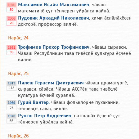
Максимов Исайя Максимович
, чӑваш
1976
50
математикӗ ҫут тӗнчерен уйрӑлса кайнӑ.
Пудовик Аркадий Николаевич
, хими ӑслӑлӑхӗсен
2006
20
докторӗ, профессор вилнӗ.
Нарӑс, 24
Трофимов Прохор Трофимович
, чӑваш ҫыравҫи,
1991
35
Чӑваш Республикин тава тивӗҫлӗ культура ӗҫченӗ
вилнӗ.
Нарӑс, 25
Пилеш Герасим Дмитриевич
чӑваш драматургӗ,
1913
113
ҫыравҫи, сӑвӑҫи, Чӑваш АССРӗн тава тивӗҫлӗ
культура ӗҫченӗ ҫуралнӑ.
Гурий Вантер
, чӑваш фольклорне пухаканни,
1969
57
тӗпчевҫӗ, сӑвӑҫ вилнӗ.
Рунгш Петр Андреевич
, патшалӑх ӗҫченӗ ҫут
1970
56
тӗнчерен уйрӑлса кайнӑ.
Нарӑс, 26