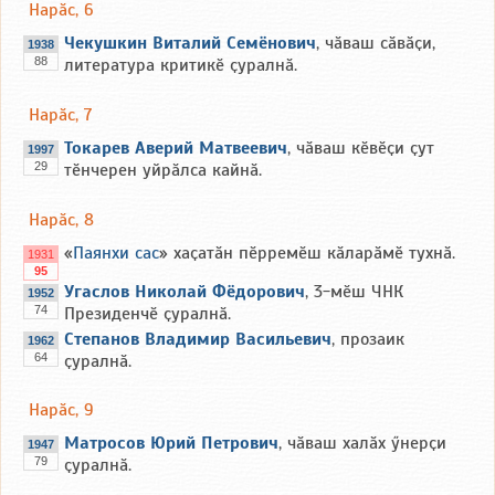
Нарӑс, 6
Чекушкин Виталий Семёнович
, чӑваш сӑвӑҫи,
1938
88
литература критикӗ ҫуралнӑ.
Нарӑс, 7
Токарев Аверий Матвеевич
, чӑваш кӗвӗҫи ҫут
1997
29
тӗнчерен уйрӑлса кайнӑ.
Нарӑс, 8
«
Паянхи сас
» хаҫатӑн пӗрремӗш кӑларӑмӗ тухнӑ.
1931
95
Угаслов Николай Фёдорович
, 3-мӗш ЧНК
1952
74
Президенчӗ ҫуралнӑ.
Степанов Владимир Васильевич
, прозаик
1962
64
ҫуралнӑ.
Нарӑс, 9
Матросов Юрий Петрович
, чӑваш халӑх ӳнерҫи
1947
79
ҫуралнӑ.