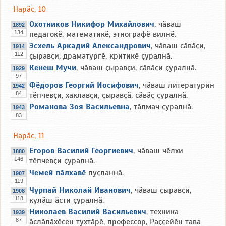
Нарӑс, 10
Охотников Никифор Михайлович
, чӑваш
1892
134
педагокӗ, математикӗ, этнографӗ вилнӗ.
Эсхель Аркадий Александрович
, чӑваш сӑвӑҫи,
1914
112
ҫыравҫи, драматургӗ, критикӗ ҫуралнӑ.
Кенеш Мучи
, чӑваш ҫыравҫи, сӑвӑҫи ҫуралнӑ.
1929
97
Фёдоров Георгий Иосифович
, чӑваш литературин
1942
84
тӗпчевҫи, хаклавҫи, ҫыравҫӑ, сӑвӑҫ ҫуралнӑ.
Романова Зоя Васильевна
, тӑлмач ҫуралнӑ.
1943
83
Нарӑс, 11
Егоров Василий Георгиевич
, чӑваш чӗлхи
1880
146
тӗпчевҫи ҫуралнӑ.
Чемей пӑлхавӗ
пуҫланнӑ.
1907
119
Чурпай Николай Иванович
, чӑваш ҫыравҫи,
1908
118
кулӑш ӑсти ҫуралнӑ.
Николаев Василий Васильевич
, техника
1939
87
ӑслӑлӑхӗсен тухтӑрӗ, профессор, Раҫҫейӗн тава