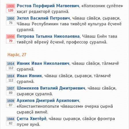
Ростов Порфирий Матвеевич
, «Колхозник ҫулӗпе»
1906
120
хаҫат редакторӗ ҫуралнӑ.
Эктел Василий Петрович
, чӑваш сӑвӑҫи, ҫыравҫи,
1950
76
Чӑваш Республикин тава тивӗҫлӗ культура ӗҫченӗ
ҫуралнӑ.
Петрова Татьяна Николаевна
, Чӑваш Енӗн тава
1956
70
тивӗҫлӗ вӗренӳ ӗҫченӗ, профессор ҫуралнӑ.
Нарӑс, 27
Ивник Иван Николаевич
, чӑваш сӑвӑҫи, тӑлмачӗ
1914
112
ҫуралнӑ.
Иван Ивник
, чӑваш сӑвӑҫи, ҫыравҫи, тӑлмачӗ
1914
112
ҫуралнӑ.
Шемекеев Виталий Дмитриевич
, чӑваш сӑвӑҫи,
1937
89
ҫыравҫи ҫуралнӑ.
Архипов Дмитрий Архипович
,
1939
87
«Константинопольти чӑвашсем» очерка ҫырнӑ
ҫыравҫӑ вилнӗ.
Ҫитта Хветӗрӗ
, чӑваш ҫыравҫи, сӑвӑҫи фронтра
1944
82
пуҫне хунӑ.