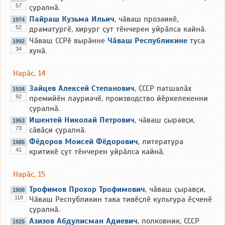
57
ҫуралнӑ.
Пайраш Кузьма Ильич
, чӑваш прозаикӗ,
1974
52
драматургӗ, хирург ҫут тӗнчерен уйрӑлса кайнӑ.
Чӑваш ССРӗ вырӑнне
Чӑваш Республикине
туса
1992
34
хунӑ.
Нарӑс, 14
Зайцев Алексей Степанович
, СССР патшалӑх
1934
92
премийӗн лауриачӗ, производство йӗркелекенни
ҫуралнӑ.
Ишентей Николай Петрович
, чӑваш ҫыравҫи,
1953
73
сӑвӑҫи ҫуралнӑ.
Фёдоров Моисей Фёдорович
, литература
1985
41
критикӗ ҫут тӗнчерен уйрӑлса кайнӑ.
Нарӑс, 15
Трофимов Прохор Трофимович
, чӑваш ҫыравҫи,
1908
118
Чӑваш Республикин тава тивӗҫлӗ культура ӗҫченӗ
ҫуралнӑ.
Азизов Абдулисман Адиевич
, полковник, СССР
1925