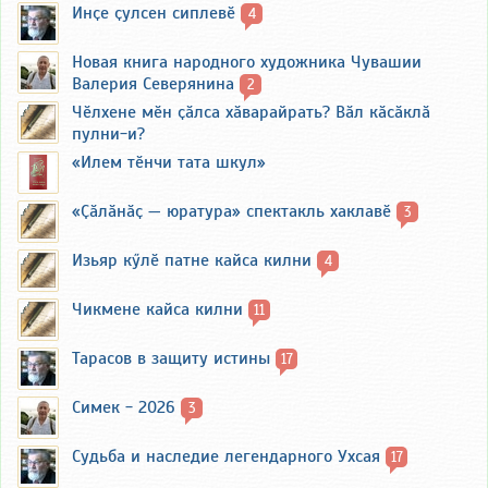
Инҫе ҫулсен сиплевӗ
4
Новая книга народного художника Чувашии
Валерия Северянина
2
Чӗлхене мӗн ҫӑлса хӑварайрать? Вӑл кӑсӑклӑ
пулни-и?
«Илем тӗнчи тата шкул»
«Ҫӑлӑнӑҫ — юратура» спектакль хаклавӗ
3
Изьяр кӳлӗ патне кайса килни
4
Чикмене кайса килни
11
Тарасов в защиту истины
17
Симек - 2026
3
Судьба и наследие легендарного Ухсая
17