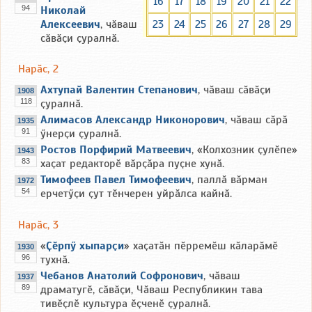
16
17
18
19
20
21
22
94
Николай
Алексеевич
, чӑваш
23
24
25
26
27
28
29
сӑвӑҫи ҫуралнӑ.
Нарӑс, 2
Ахтупай Валентин Степанович
, чӑваш сӑвӑҫи
1908
118
ҫуралнӑ.
Алимасов Александр Никонорович
, чӑваш сӑрӑ
1935
91
ӳнерҫи ҫуралнӑ.
Ростов Порфирий Матвеевич
, «Колхозник ҫулӗпе»
1943
83
хаҫат редакторӗ вӑрҫӑра пуҫне хунӑ.
Тимофеев Павел Тимофеевич
, паллӑ вӑрман
1972
54
ерчетӳҫи ҫут тӗнчерен уйрӑлса кайнӑ.
Нарӑс, 3
«
Ҫӗрпӳ хыпарҫи
» хаҫатӑн пӗрремӗш кӑларӑмӗ
1930
96
тухнӑ.
Чебанов Анатолий Софронович
, чӑваш
1937
89
драматугӗ, сӑвӑҫи, Чӑваш Республикин тава
тивӗҫлӗ культура ӗҫченӗ ҫуралнӑ.