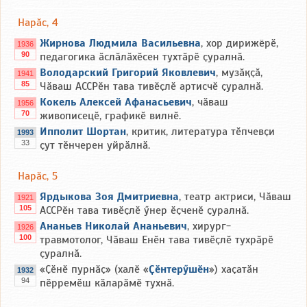
Нарӑс, 4
Жирнова Людмила Васильевна
, хор дирижёрӗ,
1936
90
педагогика ӑслӑлӑхӗсен тухтӑрӗ ҫуралнӑ.
Володарский Григорий Яковлевич
, музӑқҫӑ,
1941
85
Чӑваш АССРӗн тава тивӗҫлӗ артисчӗ ҫуралнӑ.
Кокель Алексей Афанасьевич
, чӑваш
1956
70
живописецӗ, графикӗ вилнӗ.
Ипполит Шортан
, критик, литература тӗпчевҫи
1993
33
ҫут тӗнчерен уйрӑлнӑ.
Нарӑс, 5
Ярдыкова Зоя Дмитриевна
, театр актриси, Чӑваш
1921
105
АССРӗн тава тивӗҫлӗ ӳнер ӗҫченӗ ҫуралнӑ.
Ананьев Николай Ананьевич
, хирург-
1926
100
травмотолог, Чӑваш Енӗн тава тивӗҫлӗ тухрӑрӗ
ҫуралнӑ.
«Ҫӗнӗ пурнӑҫ» (халӗ «
Ҫӗнтерӳшӗн
») хаҫатӑн
1932
94
пӗрремӗш кӑларӑмӗ тухнӑ.