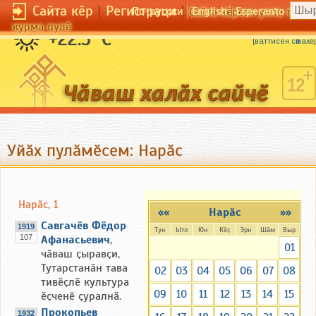
Сайта кӗр
|
Регистраци
|
По-русски
English
Esperanto
Сайта кӗрсен унпа тулли
курма пулӗ
Ӗни хура та — сӗчӗ шурӑ.
+22.5 °C
[
ваттисен сӑмахӗ
]
Уйӑх пулӑмӗсем: Нарӑс
Нарӑс, 1
««
Нарӑс
»»
Савгачёв Фёдор
1919
Тун
Ытл
Юн
Кӗҫ
Эрн
Шӑм
Выр
107
Афанасьевич
,
01
чӑваш ҫыравҫи,
Тутарстанӑн тава
02
03
04
05
06
07
08
тивӗҫлӗ культура
09
10
11
12
13
14
15
ӗҫченӗ ҫуралнӑ.
Прокопьев
1932