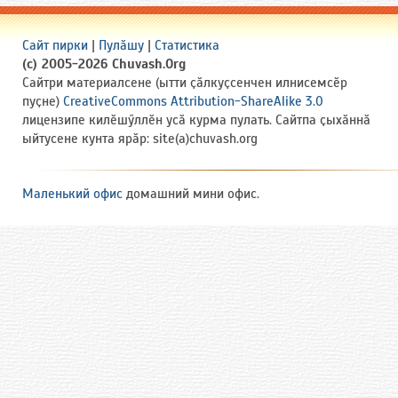
Сайт пирки
|
Пулӑшу
|
Статистика
(c) 2005-2026 Chuvash.Org
Сайтри материалсене (ытти ҫӑлкуҫсенчен илнисемсӗр
пуҫне)
CreativeCommons Attribution-ShareAlike 3.0
лицензипе килӗшӳллӗн усӑ курма пулать. Сайтпа ҫыхӑннӑ
ыйтусене кунта ярӑр: site(a)chuvash.org
Маленький офис
домашний мини офис.