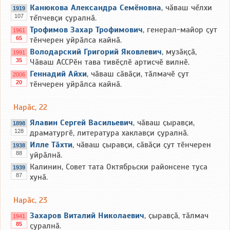
Канюкова Александра Семёновна
, чăваш чĕлхи
1919
107
тĕпчевçи ҫуралнӑ.
Трофимов Захар Трофимович
, генерал-майор ҫут
1961
65
тӗнчерен уйрӑлса кайнӑ.
Володарский Григорий Яковлевич
, музӑқҫӑ,
1991
35
Чӑваш АССРӗн тава тивӗҫлӗ артисчӗ вилнӗ.
Геннадий Айхи
, чӑваш сӑвӑҫи, тӑлмачӗ ҫут
2006
20
тӗнчерен уйрӑлса кайнӑ.
Нарӑс, 22
Ялавин Сергей Васильевич
, чӑваш ҫыравҫи,
1898
128
драматургӗ, литература хаклавҫи ҫуралнӑ.
Илле Тӑхти
, чӑваш ҫыравҫи, сӑвӑҫи ҫут тӗнчерен
1938
88
уйрӑлнӑ.
Калинин, Совет тата Октябрьски районсене туса
1939
87
хунӑ.
Нарӑс, 23
Захаров Виталий Николаевич
, ҫыравҫӑ, тӑлмач
1941
85
ҫуралнӑ.