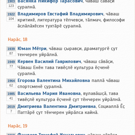
Васянка Никифор Тарасович
, чӑваш сӑвӑҫи
1903
123
ҫуралнӑ.
Владимиров Евстафий Владимирович
, чӑваш
1922
104
критикӗ, литература тӗпчевҫи, тӑлмач, философи
ӑслӑлӑхӗсен тухтӑрӗ ҫуралнӑ.
Нарӑс, 18
Юман Мӗтри
, чӑваш ҫыравҫи, драматургӗ ҫут
1939
87
тенчерен уйрӑлнӑ.
Кервен Василий Гаврилович
, чӑваш сӑвӑҫи,
1949
77
Чӑваш Енӗн тава тивӗҫлӗ культура ӗҫченӗ
ҫуралнӑ.
Егорова Валентина Михайловна
паллӑ чӑваш
1964
62
спортсменӗ ҫуралнӑ.
Васильева Мария Ивановна
, вулавӑшҫӑ, тава
1985
41
тивӗҫлӗ культура ӗҫченӗ ҫут тӗнчерен уйрӑлнӑ.
Дмитриева Валентина Дмитриевна
, Социаллӑ Ӗҫ
2019
7
Паттӑрӗ ҫут тӗнчерен уйрӑлса кайнӑ.
Нарӑс, 19
Фандеев Тимофей Игнатьевич
, чӑваш кӗвӗҫи,