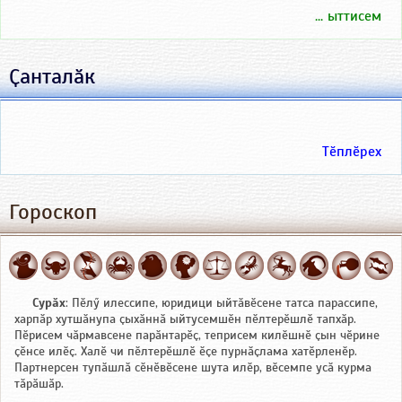
... ыттисем
Ҫанталӑк
Тӗплӗрех
Гороскоп
Сурӑх
: Пӗлӳ илессипе, юридици ыйтӑвӗсене татса парассипе,
харпӑр хутшӑнупа ҫыхӑннӑ ыйтусемшӗн пӗлтерӗшлӗ тапхӑр.
Пӗрисем чӑрмавсене парӑнтарӗҫ, теприсем килӗшнӗ ҫын чӗрине
ҫӗнсе илӗҫ. Халӗ чи пӗлтерӗшлӗ ӗҫе пурнӑҫлама хатӗрленӗр.
Партнерсен тупӑшлӑ сӗнӗвӗсене шута илӗр, вӗсемпе усӑ курма
тӑрӑшӑр.