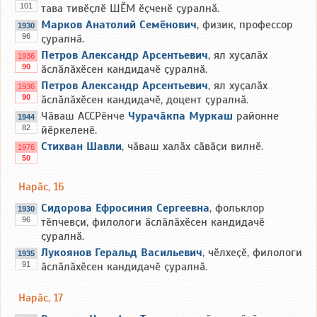
101
тава тивӗҫлӗ ШӖМ ӗҫченӗ ҫуралнӑ.
Марков Анатолий Семёнович
, физик, профессор
1930
96
ҫуралнӑ.
Петров Александр Арсентьевич
, ял хуҫалӑх
1936
90
ӑслӑлӑхӗсен кандидачӗ ҫуралнӑ.
Петров Александр Арсентьевич
, ял хуҫалӑх
1936
90
ӑслӑлӑхӗсен кандидачӗ, доцент ҫуралнӑ.
Чӑваш АССРӗнче
Чурачӑкпа
Муркаш
районне
1944
82
йӗркеленӗ.
Стихван Шавли
, чӑваш халӑх сӑвӑҫи вилнӗ.
1976
50
Нарӑс, 16
Сидорова Ефросиния Сергеевна
, фольклор
1930
96
тӗпчевҫи, филологи ӑслӑлӑхӗсен кандидачӗ
ҫуралнӑ.
Лукоянов Геральд Васильевич
, чӗлхеҫӗ, филологи
1935
91
ӑслӑлӑхӗсен кандидачӗ ҫуралнӑ.
Нарӑс, 17