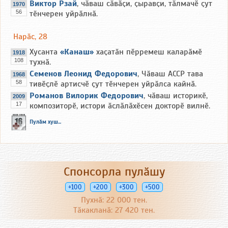
Виктор Рзай
, чӑваш сӑвӑҫи, ҫыравҫи, тӑлмачӗ ҫут
1970
56
тӗнчерен уйрӑлнӑ.
Нарӑс, 28
Хусанта
«Канаш»
хаҫатӑн пӗрремеш каларӑмӗ
1918
108
тухнӑ.
Семенов Леонид Федорович
, Чӑваш АССР тава
1968
58
тивӗҫлӗ артисчӗ ҫут тӗнчерен уйрӑлса кайнӑ.
Романов Вилорик Федорович
, чӑваш историкӗ,
2009
17
композиторӗ, истори ӑслӑлӑхӗсен докторӗ вилнӗ.
Пулӑм хуш...
Спонсорла пулӑшу
+100
+200
+300
+500
Пухнӑ: 22 000 тен.
Тӑкакланӑ: 27 420 тен.