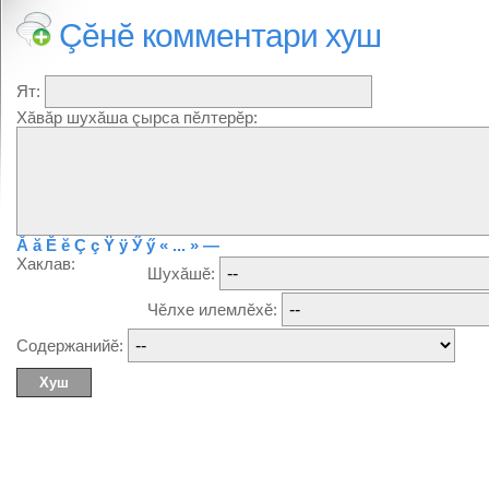
Çĕнĕ комментари хуш
Ят:
Хăвăр шухăша çырса пĕлтерĕр:
Ă
ă
Ĕ
ĕ
Ç
ç
Ÿ
ÿ
Ӳ
ӳ
« ... »
—
Хаклав:
Шухăшĕ:
Чĕлхе илемлĕхĕ:
Содержанийĕ: