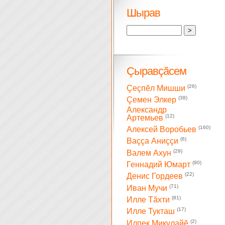
Шырав
Çыравçăсем
(26)
Çеçпĕл Мишши
(38)
Çемен Элкер
Александр
(12)
Артемьев
(160)
Алексей Воробьев
(6)
Ваççа Аниççи
(29)
Валем Ахун
(90)
Геннадий Юмарт
(22)
Денис Гордеев
(71)
Иван Мучи
(81)
Илле Тăхти
(17)
Илле Тукташ
(2)
Илпек Микулайĕ