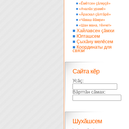
■
«Ĕмĕтсен çăлкуçĕ»
■
«Ачалăх урамĕ»
■
«Ăраскал çăлтăрĕ»
■
«Чăваш йăмри»
■
«Шан мана, тĕнче!»
■
Хайлавсен çăмхи
■
Юлташсем
■
Çыхăну мелĕсем
■
Координаты для
связи
Сайта кĕр
Усăç:
Вăрттăн сăмах:
Шухăшсем