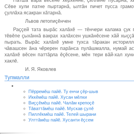
Патша вара вĕсене хĕрхеннĕ, çиллине пусарнă, х
Сĕве хули патне пыртарнă, ылтăн пичет пусса грамо
çуллăха ясакран хăтарнă.
Львов летопиçĕнчен
Раççей тата вырăс халăхĕ — тĕнчери калама çук 
тĕвĕпе çыхăннă вакрах халăхсен ушкăнĕсене хăй хыççă
пырать. Вырăс халăхĕ умне тухса тăракан историлл
чăвашсен ăна чĕререн парăнса пулăшмалла, нумай ас
халăхĕ вĕсен паттăрла ĕçĕсене, мĕн тери вăй-хал хун
хаклĕ.
И. Я. Яковлев
Тупмалли
Пӗрремӗш пайӗ. Ту енчи ҫӗр-шыв
Иккӗмӗш пайӗ. Хусан мӗлки
Виҫҫӗмӗш пайӗ. Чалӑм крепоҫӗ
Тӑваттӑмӗш пайӗ. Мускав ҫулӗ
Пиллӗкмӗш пайӗ. Телей шырани
Улттӑмӗш пайӗ. Хусанти ӗҫсем