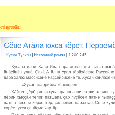
нлă вулавăш
Сĕве Атăла юхса кĕрет. Пĕррем
Куçма Турхан
|
Историллĕ роман
| 1 200 245
Хусана илни Хаяр Иван правительстви тытса пынă
ăнăçăвĕ пулнă. Çакă Атăлпа Урал тăрăхĕсене Раççейпе
вара халăх массисене Раççейрисене те, Хусан ханлăхĕнч
«Хусан историйĕ» кĕнекерен
Хăйсен çĕрĕ çинчи хула православи патши аллине ку
пĕрин хыççăн тепри патшапа çар пуçĕсем патне пыраççĕ
патша вĕсене хĕрхентĕр, çилленме пăрахтăр, Сĕве хули
хирĕç тухса çапăçма чартăр.