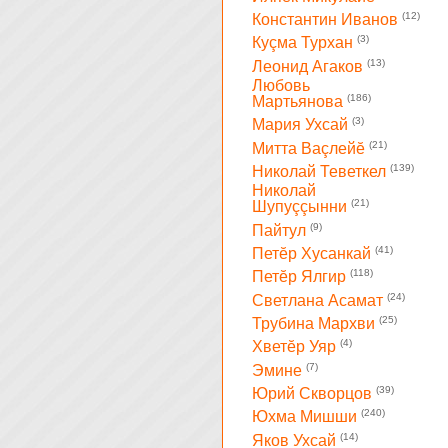
(12)
Константин Иванов
(3)
Куçма Турхан
(13)
Леонид Агаков
Любовь
(186)
Мартьянова
(3)
Мария Ухсай
(21)
Митта Ваçлейĕ
(139)
Николай Теветкел
Николай
(21)
Шупуççынни
(9)
Пайтул
(41)
Петĕр Хусанкай
(118)
Петĕр Ялгир
(24)
Светлана Асамат
(25)
Трубина Мархви
(4)
Хветĕр Уяр
(7)
Эмине
(39)
Юрий Скворцов
(240)
Юхма Мишши
(14)
Яков Ухсай