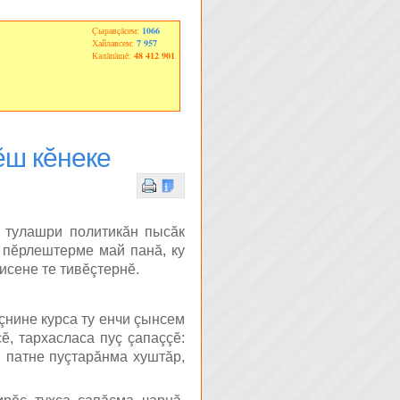
Çыравçăсем:
1066
Хайлавсем:
7 957
Калăпăшĕ:
48 412 901
ĕш кĕнеке
 тулашри политикăн пысăк
 пĕрлештерме май панă, ку
исене те тивĕçтернĕ.
çнине курса ту енчи çынсем
, тархасласа пуç çапаççĕ:
 патне пуçтарăнма хуштăр,