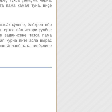
ирĕç тухса çапăçма чарнă,
та пама кăмăл тунă, виçĕ
пысăк кӳлепе, ĕлĕкрен пĕр
н ертсе вăл истори çулĕпе
е заданисене татса пама
ап курнă питĕ ăслă вырăс
ине ăнланĕ тата тивĕçлипе