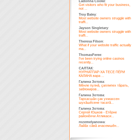
Ladonna Cooke
:
Get visitors who fit your business,
not ...
Troy Baley
:
Most website owners struggle with
traffi...
Jayson Singletary
:
Most website owners struggle with
traffi...
Theresa Filson
:
What if your website traffic actually
ma...
ThomasFeree
:
I've been trying online casinos
recently...
САЛТАК
:
НУРНАТПАР-ХА ТЕСЕ ПЁРИ
КАЛАНА вара ...
Галина Зотова
:
Мĕнле пулнă, çаплипех тăрать,
заблокиров...
Галина Зотова
:
Тархасшăн çак ухмахсен
шухăшĕсене тасатă...
Галина Зотова
:
Сергей Юшков - Етĕрне
районĕнчи Атликаси...
rozemelyanowa
:
Лайăх сăвă ачасемшĕн...