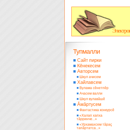
Электро
Тупмалли
■
Сайт пирки
■
Кĕнекесем
■
Авторсем
■
Шкул ачисем
■
Хайлавсем
■
Вулама сĕнетпĕр
■
Ачасем валли
■
Шкул вулавăшĕ
■
Ăмăртусем
■
Фантастика конкурсĕ
■
«Халап хапха
тăрринче...»
■
«Урхамахсем тăраç
тапăртатса...»