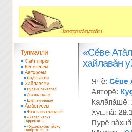
Электронлă вулавăш
«Сĕве Атăл
Тупмалли
хайлавăн 
■
Сайт пирки
■
Кĕнекесем
■
Авторсем
■
Шкул ачисем
Ячĕ:
Сĕве 
■
Хайлавсем
■
Вулама сĕнетпĕр
Авторĕ:
Ку
■
Ачасем валли
Калăпăшĕ:
■
Шкул вулавăшĕ
■
Ăмăртусем
Хушнă:
29.
■
Фантастика конкурсĕ
■
«Халап хапха
Пурĕ пăхнă
тăрринче...»
■
«Урхамахсем тăраç
тапăртатса...»