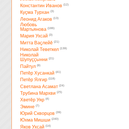
(12)
Константин Иванов
(3)
Куçма Турхан
(13)
Леонид Агаков
Любовь
(186)
Мартьянова
(3)
Мария Ухсай
(21)
Митта Ваçлейĕ
(139)
Николай Теветкел
Николай
(21)
Шупуççынни
(9)
Пайтул
(41)
Петĕр Хусанкай
(118)
Петĕр Ялгир
(24)
Светлана Асамат
(25)
Трубина Мархви
(4)
Хветĕр Уяр
(7)
Эмине
(39)
Юрий Скворцов
(240)
Юхма Мишши
(14)
Яков Ухсай