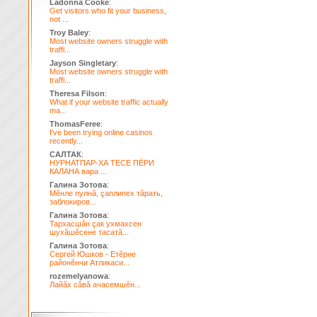
Ladonna Cooke
:
Get visitors who fit your business,
not ...
Troy Baley
:
Most website owners struggle with
traffi...
Jayson Singletary
:
Most website owners struggle with
traffi...
Theresa Filson
:
What if your website traffic actually
ma...
ThomasFeree
:
I've been trying online casinos
recently...
САЛТАК
:
НУРНАТПАР-ХА ТЕСЕ ПЁРИ
КАЛАНА вара ...
Галина Зотова
:
Мĕнле пулнă, çаплипех тăрать,
заблокиров...
Галина Зотова
:
Тархасшăн çак ухмахсен
шухăшĕсене тасатă...
Галина Зотова
:
Сергей Юшков - Етĕрне
районĕнчи Атликаси...
rozemelyanowa
:
Лайăх сăвă ачасемшĕн...