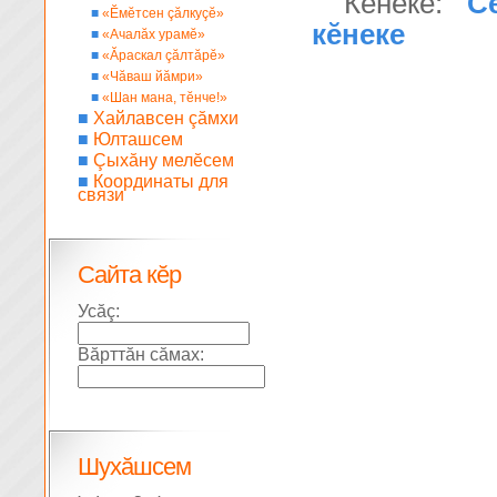
Кĕнеке:
С
■
«Ĕмĕтсен çăлкуçĕ»
кӗнеке
■
«Ачалăх урамĕ»
■
«Ăраскал çăлтăрĕ»
■
«Чăваш йăмри»
■
«Шан мана, тĕнче!»
■
Хайлавсен çăмхи
■
Юлташсем
■
Çыхăну мелĕсем
■
Координаты для
связи
Сайта кĕр
Усăç:
Вăрттăн сăмах:
Шухăшсем