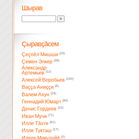
Шырав
Çыравçăсем
(26)
Çеçпĕл Мишши
(38)
Çемен Элкер
Александр
(12)
Артемьев
(160)
Алексей Воробьев
(6)
Ваççа Аниççи
(29)
Валем Ахун
(90)
Геннадий Юмарт
(22)
Денис Гордеев
(71)
Иван Мучи
(81)
Илле Тăхти
(17)
Илле Тукташ
(2)
Илпек Микулайĕ