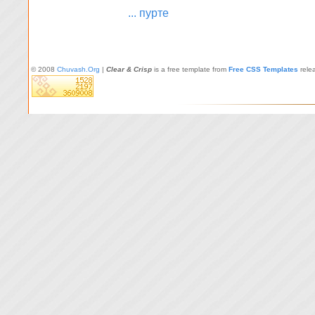
... пурте
© 2008
Chuvash.Org
|
Clear & Crisp
is a free template from
Free CSS Templates
rele