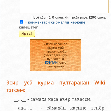
Пурӗ кӗртнӗ:
0
симв. Чи пысӑк виҫе:
1200
симв.
-
комментари ҫырмалли
йӗркепе
килӗшетӗп
Сирӗн чӑвашла
ҫырма май
паракан сарӑм
(раскладка) ҫук
пулсан ӑна
КУНТАН
илме
пултаратӑр.
Эсир усӑ курма пултаракан Wiki
тэгсем:
__...__ - сӑмаха каҫӑ евӗр тӑвасси.
__aaa|...__ - сӑмахӑн каҫине тепӗр