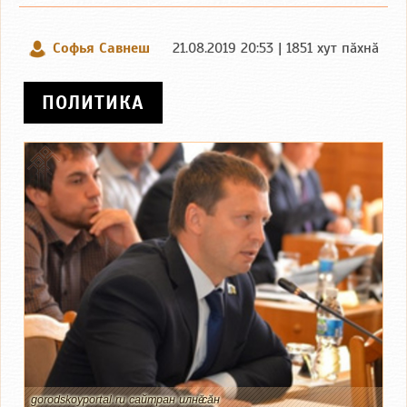
Софья Савнеш
21.08.2019 20:53 | 1851 хут пӑхнӑ
ПОЛИТИКА
gorodskoyportal.ru сайтран илнӗ сӑн