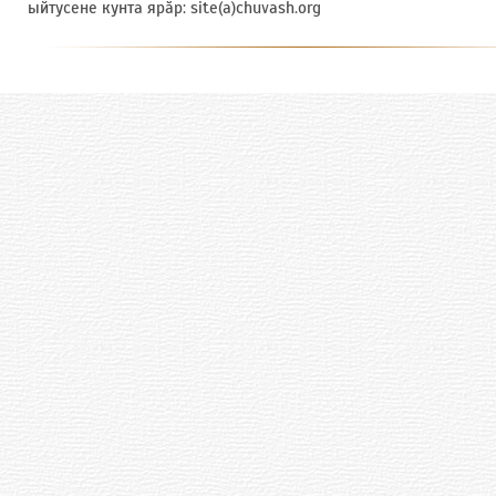
ыйтусене кунта ярӑр: site(a)chuvash.org