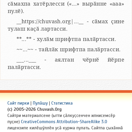
сӑмахпа хатӗрлесси («...» вырӑнне «ааа»
пулӗ).
__https://chuvash.org|...__ - сӑмах ҫине
тулаш каҫӑ лартасси.
**...** - хулӑм шрифтпа палӑртасси.
~~...~~ - тайлӑк шрифтпа палӑртасси.
___...___ - аялтан чӗрнӗ йӗрпе
палӑртасси.
Сайт пирки
|
Пулӑшу
|
Статистика
(c) 2005-2026 Chuvash.Org
Сайтри материалсене (ытти ҫӑлкуҫсенчен илнисемсӗр
пуҫне)
CreativeCommons Attribution-ShareAlike 3.0
лицензипе килӗшӳллӗн усӑ курма пулать. Сайтпа ҫыхӑннӑ