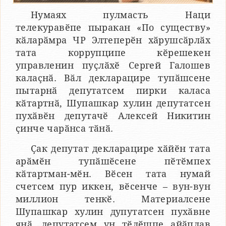
Нумаях пулмасть Наци
телекуравӗпе пыракан «По существу»
кӑларӑмра ЧР Элтеперӗн хӑрушсӑрлӑх
тата коррупципе кӗрешекен
управленин пуҫлӑхӗ Сергей Галошев
калаҫнӑ. Вӑл декларацире тупӑшсене
пытарнӑ депутатсем пирки каласа
кӑтартнӑ, Шупашкар хулин депутатсен
пухӑвӗн депутачӗ Алексей Никитин
ҫинче чарӑнса тӑнӑ.
Ҫак депутат декларацире хӑйӗн тата
арӑмӗн тупӑшӗсене пӗтӗмпех
кӑтартман-мӗн. Вӗсен тата нумай
счетсем пур иккен, вӗсенче – вун-вун
миллион тенкӗ. Материалсене
Шупашкар хулин дупутатсен пухӑвне
янӑ, депутатсем ун тӗлӗшпе айӑплав