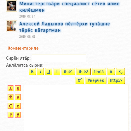
Министерствӑри специалист сӗтев илме
килӗшмен
2019, 07, 24
Алексей Ладыков пӗлтӗрхи тупӑшне
тӗрӗс кӑтартман
2019, 08, 01
Комментариле
Сирӗн ятӑp:
Анлӑлатса ҫырни:
B
T
U
T
Ячӗ1
Ячӗ2
Ячӗ3
#
X
2
2
X
Ӳкерчӗк
http://