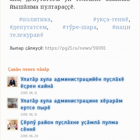
йышӑнма пултараҫҫӗ.
#политика
,
#укҫа-тенкӗ
,
#депутатсем
,
#тӳре-шара
,
#наци
телекуравӗ
Хыпар ҫӑлкуҫӗ:
https://pg21.ru/news/59091
Ҫавӑн пекех пӑхӑр
Улатӑр хула администрацийӗн пуҫлӑхӗ
ӗҫрен кайнӑ
2019, 06, 11
Улатӑр хула администрацине хӗрарӑм
ертсе пырӗ
2019, 06, 11
Ҫӗрпӳ район пуҫлӑхне уҫӑмлӑ пулма
сӗннӗ
2019, 06, 20