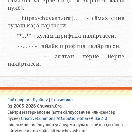
сӑмахпа хатӗрлесси («...» вырӑнне «ааа»
пулӗ).
__https://chuvash.org|...__ - сӑмах ҫине
тулаш каҫӑ лартасси.
**...** - хулӑм шрифтпа палӑртасси.
~~...~~ - тайлӑк шрифтпа палӑртасси.
___...___ - аялтан чӗрнӗ йӗрпе
палӑртасси.
Сайт пирки
|
Пулӑшу
|
Статистика
(c) 2005-2026 Chuvash.Org
Сайтри материалсене (ытти ҫӑлкуҫсенчен илнисемсӗр
пуҫне)
CreativeCommons Attribution-ShareAlike 3.0
лицензипе килӗшӳллӗн усӑ курма пулать. Сайтпа ҫыхӑннӑ
ыйтусене кунта ярӑр: site(a)chuvash.org