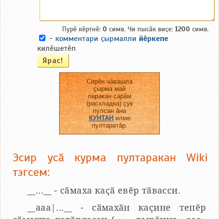
Пурӗ кӗртнӗ:
0
симв. Чи пысӑк виҫе:
1200
симв.
-
комментари ҫырмалли
йӗркепе
килӗшетӗп
Сирӗн чӑвашла
ҫырма май
паракан сарӑм
(раскладка) ҫук
пулсан ӑна
КУНТАН
илме
пултаратӑр.
Эсир усӑ курма пултаракан Wiki
тэгсем:
__...__ - сӑмаха каҫӑ евӗр тӑвасси.
__aaa|...__ - сӑмахӑн каҫине тепӗр