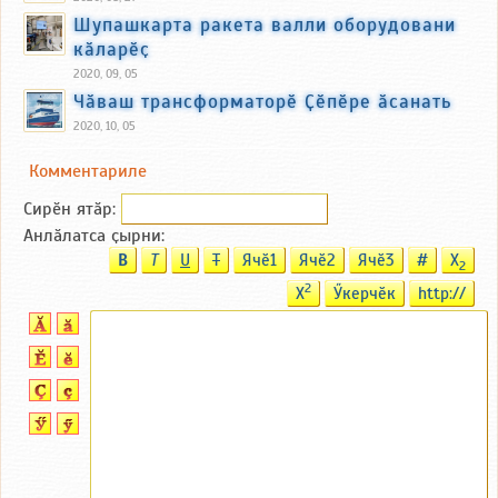
Шупашкарта ракета валли оборудовани
кӑларӗҫ
2020, 09, 05
Чӑваш трансформаторӗ Ҫӗпӗре ӑсанать
2020, 10, 05
Комментариле
Сирӗн ятӑp:
Анлӑлатса ҫырни:
B
T
U
T
Ячӗ1
Ячӗ2
Ячӗ3
#
X
2
2
X
Ӳкерчӗк
http://