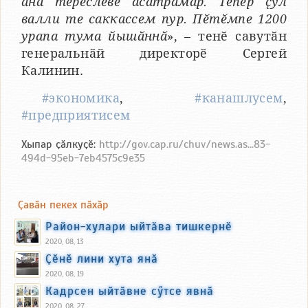
ӑна тӗрӗслеве ӑсатрӑмӑр. Тепӗр ҫул
валли те саккассем пур. Пӗтӗмпе 1200
урапа тума йышӑннӑ
», – тенӗ савутӑн
генеральнӑй директорӗ Сергей
Калинин.
#экономика
,
#канашлусем
,
#предприятисем
Хыпар ҫӑлкуҫӗ:
http://gov.cap.ru/chuv/news.as...83-
494d-95eb-7eb4575c9e35
Ҫавӑн пекех пӑхӑр
Район-хулари ыйтӑва тишкернӗ
2020, 08, 13
Ҫӗнӗ лини хута янӑ
2020, 08, 19
Кадрсен ыйтӑвне сӳтсе явнӑ
2020, 08, 27