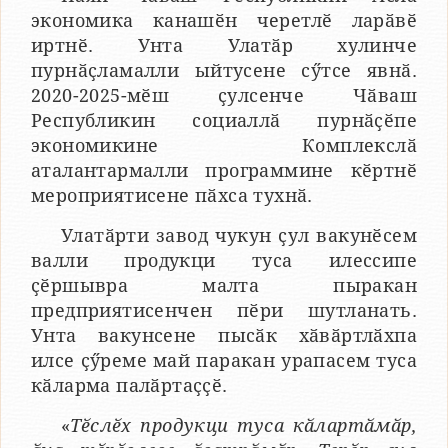
экономика канашӗн черетлӗ ларӑвӗ
иртнӗ. Унта Улатӑр хулинче
пурнӑҫламалли ыйтусене сӳтсе явнӑ.
2020-2025-мӗш ҫулсенче Чӑваш
Республикин социаллӑ пурнӑҫӗпе
экономикине Комплекслӑ
аталантармалли программине кӗртнӗ
мероприятисене пӑхса тухнӑ.
Улатӑрти завод чукун ҫул вакунӗсем
валли продукци туса илессипе
ҫӗршывра малта пыракан
предприятисенчен пӗри шутланать.
Унта вакунсене пысӑк хӑвӑртлӑхпа
илсе ҫӳреме май паракан урапасем туса
кӑларма палӑртаҫҫӗ.
«
Тӗслӗх продукци туса кӑлартӑмӑр,