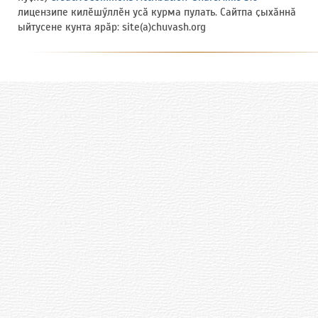
лицензипе килӗшӳллӗн усӑ курма пулать. Сайтпа ҫыхӑннӑ
ыйтусене кунта ярӑр: site(a)chuvash.org