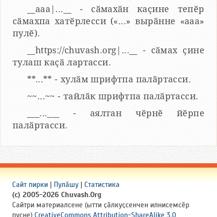
__aaa|...__ - сӑмахӑн каҫине тепӗр
сӑмахпа хатӗрлесси («...» вырӑнне «ааа»
пулӗ).
__https://chuvash.org|...__ - сӑмах ҫине
тулаш каҫӑ лартасси.
**...** - хулӑм шрифтпа палӑртасси.
~~...~~ - тайлӑк шрифтпа палӑртасси.
___...___ - аялтан чӗрнӗ йӗрпе
палӑртасси.
Сайт пирки
|
Пулӑшу
|
Статистика
(c) 2005-2026 Chuvash.Org
Сайтри материалсене (ытти ҫӑлкуҫсенчен илнисемсӗр
пуҫне)
CreativeCommons Attribution-ShareAlike 3.0