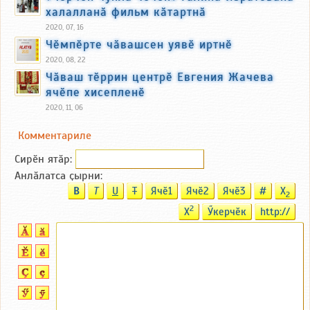
халалланӑ фильм кӑтартнӑ
2020, 07, 16
Чӗмпӗрте чӑвашсен уявӗ иртнӗ
2020, 08, 22
Чӑваш тӗррин центрӗ Евгения Жачева
ячӗпе хисепленӗ
2020, 11, 06
Комментариле
Сирӗн ятӑp:
Анлӑлатса ҫырни:
B
T
U
T
Ячӗ1
Ячӗ2
Ячӗ3
#
X
2
2
X
Ӳкерчӗк
http://