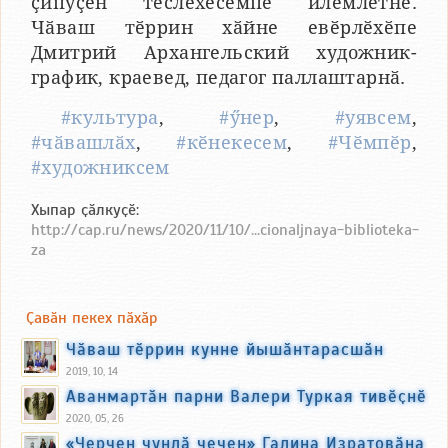
ҫипуҫӗн тӗслӗхӗсемпе илемлетнӗ.
Чӑваш тӗррин хӑйне евӗрлӗхӗпе
Дмитрий Архангельский художник-
график, краевед, педагог паллаштарнӑ.
#культура
,
#ӳнер
,
#уявсем
,
#чӑвашлӑх
,
#кӗнекесем
,
#Чӗмпӗр
,
#художниксем
Хыпар ҫӑлкуҫӗ:
http://cap.ru/news/2020/11/10/...cionaljnaya-biblioteka-
za
Ҫавӑн пекех пӑхӑр
Чӑваш тӗррин кунне йышӑнтарасшӑн
2019, 10, 14
Аванмартӑн парни Валери Туркая тивӗҫнӗ
2020, 05, 26
«Черчен чунлӑ чечен» Галина Изратовӑна