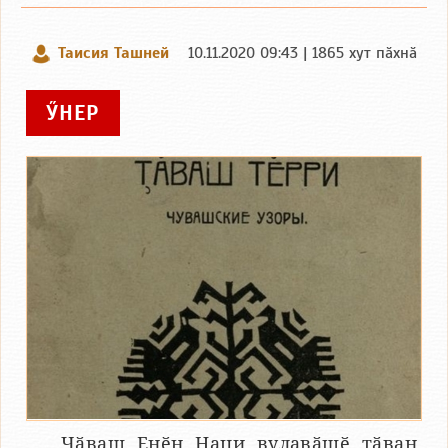
Таисия Ташней
10.11.2020 09:43 | 1865 хут пӑхнӑ
ӲНЕР
Чӑваш Енӗн Наци вулавӑшӗ тӑван