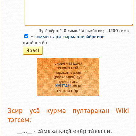
Пурӗ кӗртнӗ:
0
симв. Чи пысӑк виҫе:
1200
симв.
-
комментари ҫырмалли
йӗркепе
килӗшетӗп
Сирӗн чӑвашла
ҫырма май
паракан сарӑм
(раскладка) ҫук
пулсан ӑна
КУНТАН
илме
пултаратӑр.
Эсир усӑ курма пултаракан Wiki
тэгсем:
__...__ - сӑмаха каҫӑ евӗр тӑвасси.