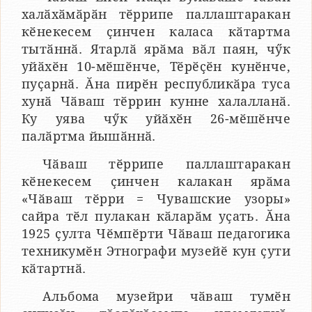
халӑхӑмӑрӑн тӗррипе паллаштаракан
кӗнекесем ҫинчен каласа кӑтартма
тытӑннӑ. Ятарлӑ ярӑма вӑл паян, чӳк
уйӑхӗн 10-мӗшӗнче, Тӗрӗҫӗн кунӗнче,
пуҫарнӑ. Ӑна пирӗн республикӑра туса
хунӑ Чӑваш тӗррин кунне халалланӑ.
Ку уява чӳк уйӑхӗн 26-мӗшӗнче
палӑртма йышӑннӑ.
Чӑваш тӗррипе паллаштаракан
кӗнекесем ҫинчен калакан ярӑма
«Чӑваш тӗрри = Чувашские узоры»
сайра тӗл пулакан кӑларӑм уҫать. Ӑна
1925 ҫулта Чӗмпӗрти Чӑваш педагогика
техникумӗн Этнографи музейӗ кун ҫути
кӑтартнӑ.
Альбома музейри чӑваш тумӗн