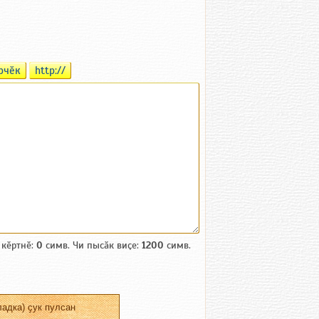
рчӗк
http://
 кӗртнӗ:
0
симв. Чи пысӑк виҫе:
1200
симв.
адка) ҫук пулсан