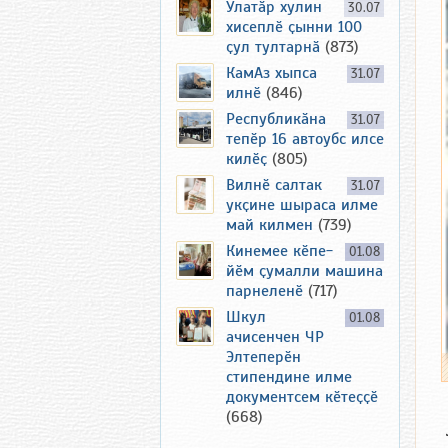
Улатӑр хулин
30.07
хисеплӗ ҫынни 100
ҫул тултарнӑ
(873)
КамАз хыпса
31.07
илнӗ
(846)
Республикӑна
31.07
тепӗр 16 автоубс илсе
килӗҫ
(805)
Вилнӗ салтак
31.07
укҫине шыраса илме
май килмен
(739)
Кинемее кӗпе-
01.08
йӗм ҫумалли машина
парнеленӗ
(717)
Шкул
01.08
ачисенчен ЧР
Элтеперӗн
стипендине илме
документсем кӗтеҫҫӗ
(668)