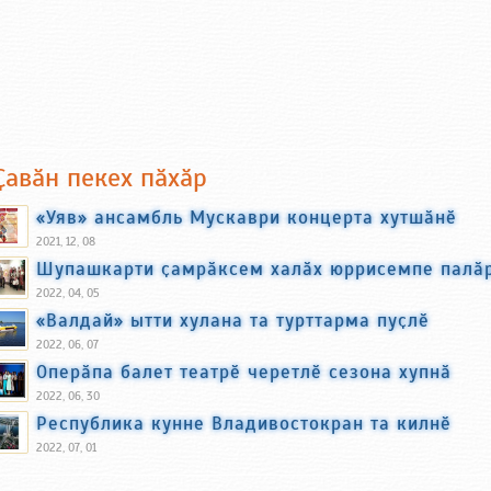
Ҫавӑн пекех пӑхӑр
«Уяв» ансамбль Мускаври концерта хутшӑнӗ
2021, 12, 08
Шупашкарти ҫамрӑксем халӑх юррисемпе палӑ
2022, 04, 05
«Валдай» ытти хулана та турттарма пуҫлӗ
2022, 06, 07
Оперӑпа балет театрӗ черетлӗ сезона хупнӑ
2022, 06, 30
Республика кунне Владивостокран та килнӗ
2022, 07, 01