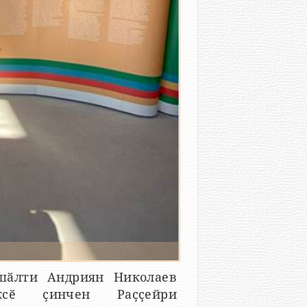
шӑлти Андриян Николаев
ексӗ ҫинчен Раҫҫейри