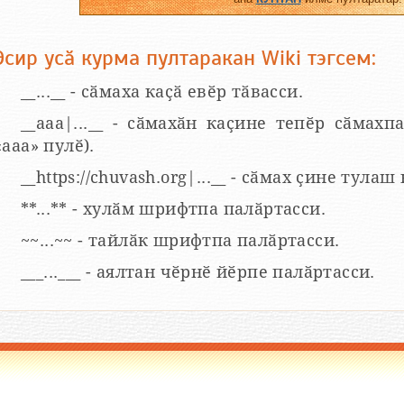
Эсир усӑ курма пултаракан Wiki тэгсем:
__...__ - сӑмаха каҫӑ евӗр тӑвасси.
__aaa|...__ - сӑмахӑн каҫине тепӗр сӑмахпа
«ааа» пулӗ).
__https://chuvash.org|...__ - сӑмах ҫине тулаш
**...** - хулӑм шрифтпа палӑртасси.
~~...~~ - тайлӑк шрифтпа палӑртасси.
___...___ - аялтан чӗрнӗ йӗрпе палӑртасси.