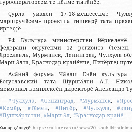
турооператорсем те пӗлме тытӑнӗҫ.
Ҫурла уйӑхӗн 17-18-мӗшӗсенче Чулх
маршручӗсем» проектпа тишкерӳ тата презе
иртеҫҫӗ.
РФ Культура министерстви йӗркеленӗ 
федераци округӗнчи 12 регионта (Тӗмен,
Ярославль, Мурманск, Ленинград, Чулхула об
Мари Элта, Краснодар крайӗнче, Питӗрте) ирте
Асӑннӑ форума Чӑваш Енӗн культура 
Богуславский тата Шуршӑлти А.Г. Никол
мемориал комплексӗн директорӗ Александр Т
#Чулхула
,
#Ленинград
,
#Мурманск
,
#Яро
#Кемӗр
,
#Тӗмен
,
#Питӗр
,
#Чулхула
,
#кан
#Пушкӑртстан
,
#Мари Эл
,
#Краснодар крайӗ
Хыпар ҫӑлкуҫӗ:
https://culture.cap.ru/news/20...spubliki-prinim