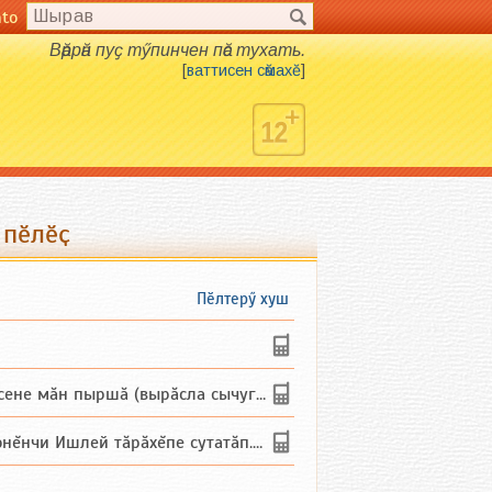
nto
Вӑррӑн пуҫ тӳпинчен пӑс тухать.
[
ваттисен сӑмахӗ
]
 пӗлӗҫ
Пӗлтерӳ хуш
не мăн пыршă (вырăсла сычуг) ...
и Ишлей тăрăхĕпе сутатăп. Ха...