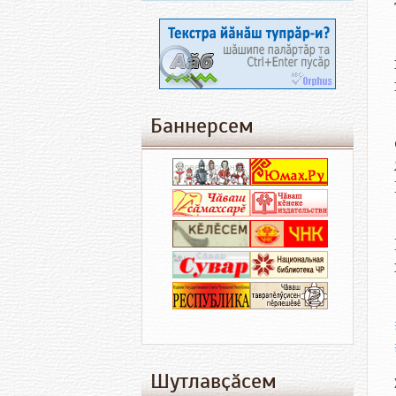
Баннерсем
Шутлавҫӑсем