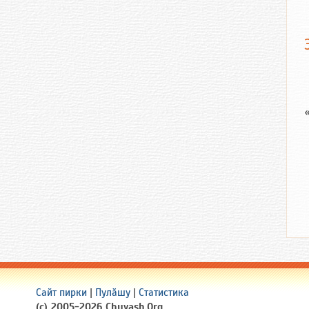
Сайт пирки
|
Пулӑшу
|
Статистика
(c) 2005-2026 Chuvash.Org