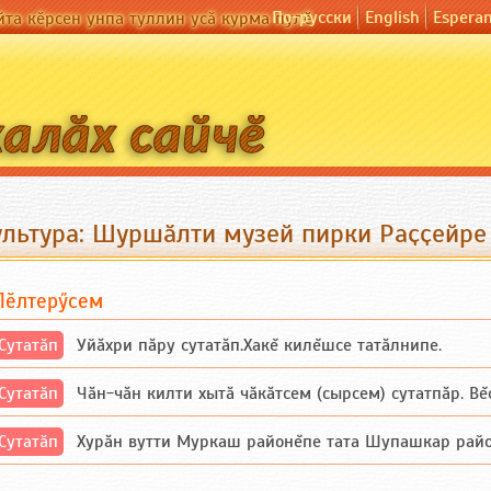
По-русски
English
Espera
йта кӗрсен унпа туллин усӑ курма пулӗ
ультура: Шуршӑлти музей пирки Раҫҫейре
Пӗлтерӳсем
Сутатӑп
Уйăхри пăру сутатăп.Хакĕ килĕшсе татăлнипе.
Сутатӑп
Чăн-чăн килти хытă чăкăтсем (сырсем) сутатпăр. Вĕсе
Сутатӑп
Хурăн вутти Муркаш районĕпе тата Шупашкар районĕнч