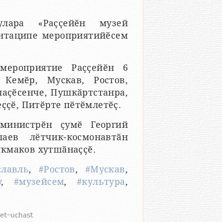
улара «Раҫҫейӗн музей
нтаципе мероприятийӗсем
мероприятие Раҫҫейӗн 6
 Кемӗр, Мускав, Ростов,
лаҫӗсенче, Пушкӑртстанра,
ҫҫӗ, Питӗрте пӗтӗмлетӗҫ.
министрӗн ҫумӗ Георгий
аев лётчик-космонавтӑн
укмаков хутшӑнаҫҫӗ.
славль
,
#Ростов
,
#Мускав
,
у
,
#музейсем
,
#культура
,
aet-uchast