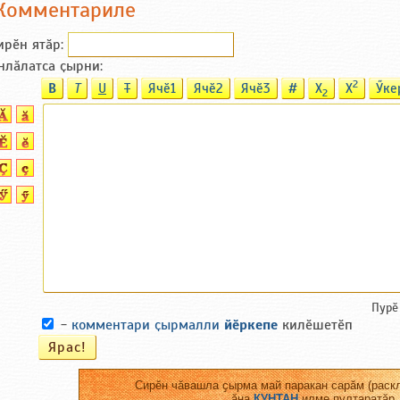
Комментариле
ирӗн ятӑp:
нлӑлатса ҫырни:
2
B
T
U
T
Ячӗ1
Ячӗ2
Ячӗ3
#
X
X
Ӳке
2
Пурӗ
-
комментари ҫырмалли
йӗркепе
килӗшетӗп
Сирӗн чӑвашла ҫырма май паракан сарӑм (раскл
ӑна
КУНТАН
илме пултаратӑр.