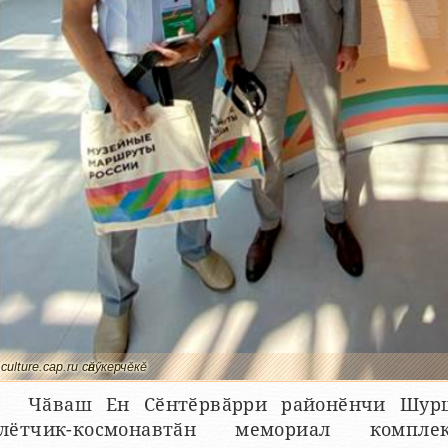
culture.cap.ru сӑнӳкерчӗкӗ
Чӑваш Ен Сӗнтӗрвӑрри районӗнчи Шур
лётчик-космонавтӑн мемориал компл