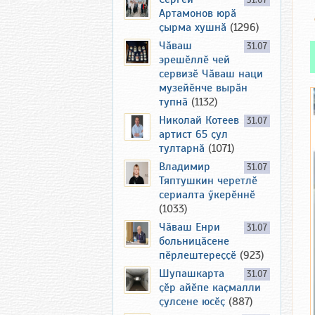
31.07
Артамонов юрӑ
ҫырма хушнӑ
(1296)
Чӑваш
31.07
эрешӗллӗ чей
сервизӗ Чӑваш наци
музейӗнче вырӑн
тупнӑ
(1132)
Николай Котеев
31.07
артист 65 ҫул
тултарнӑ
(1071)
Владимир
31.07
Тяптушкин черетлӗ
сериалта ӳкерӗннӗ
(1033)
Чӑваш Енри
31.07
больницӑсене
пӗрлештереҫҫӗ
(923)
Шупашкарта
31.07
ҫӗр айӗпе каҫмалли
ҫулсене юсӗҫ
(887)