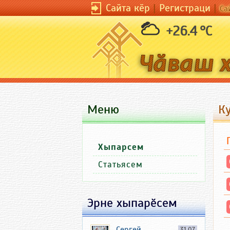
Сайта кӗр
|
Регистраци
|
Са
+26.4 °C
Меню
К
Хыпарсем
Статьясем
Эрне хыпарӗсем
Сергей