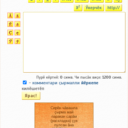
2
2
X
Ӳкерчӗк
http://
Пурӗ кӗртнӗ:
0
симв. Чи пысӑк виҫе:
1200
симв.
-
комментари ҫырмалли
йӗркепе
килӗшетӗп
Сирӗн чӑвашла
ҫырма май
паракан сарӑм
(раскладка) ҫук
пулсан ӑна