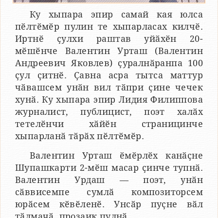
Ку хыпара эпир самай кая юлса
пӗлтӗмӗр пулин те хыпарласах килчӗ.
Иртнӗ ҫулхи раштав уйӑхӗн 20-
мӗшӗнче Валентин Урташ (Валентин
Андреевич Яковлев) ҫуралнӑранпа 100
ҫул ҫитнӗ. Ҫавна асра тытса маттур
чӑвашсем унӑн вил тӑпри ҫине чечек
хунӑ. Ку хыпара эпир Лидия Филиппова
журналист, публицист, поэт халӑх
тетелӗнчи хӑйӗн страницинче
хыпарланӑ тӑрӑх пӗлтӗмӗр.
Валентин Урташ ӗмӗрлӗх канӑҫне
Шупашкарти 2-мӗш масар ҫинче тупнӑ.
Валентин Урдаш — поэт, унӑн
сӑввисемпе сумлӑ композиторсем
юрӑсем кӗвӗленӗ. Унсӑр пуҫне вӑл
тӑлмачӑ, прозаик пулнӑ.