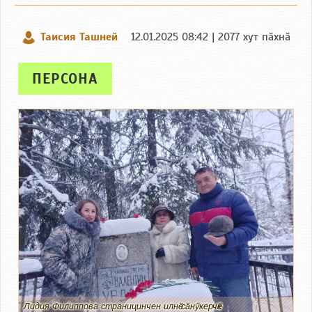
Таисия Ташней
12.01.2025 08:42 | 2077 хут пӑхнӑ
ПЕРСОНА
Лидия Филиппова страницинчен илнӗ сӑнӳкерчӗк