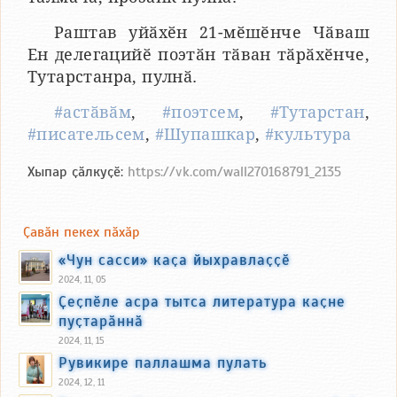
Раштав уйӑхӗн 21-мӗшӗнче Чӑваш
Ен делегацийӗ поэтӑн тӑван тӑрӑхӗнче,
Тутарстанра, пулнӑ.
#астӑвӑм
,
#поэтсем
,
#Тутарстан
,
#писательсем
,
#Шупашкар
,
#культура
Хыпар ҫӑлкуҫӗ:
https://vk.com/wall270168791_2135
Ҫавӑн пекех пӑхӑр
«Чун сасси» каҫа йыхравлаҫҫӗ
2024, 11, 05
Ҫеҫпӗле асра тытса литература каҫне
пуҫтарӑннӑ
2024, 11, 15
Рувикире паллашма пулать
2024, 12, 11