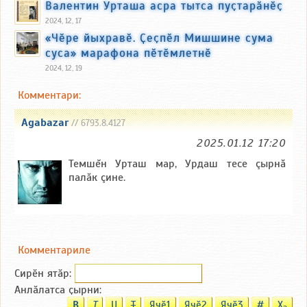
Валентин Урташа асра тытса пуҫтарӑнӗҫ
2024, 12, 17
«Чӗре йыхравӗ. Ҫеҫпӗл Мишшине сума
суса» марафона пӗтӗмлетнӗ
2024, 12, 19
Комментари:
Agabazar
// 6793.8.4127
2025.01.12 17:20
Темшĕн Урташ мар, Урдаш тесе çырнă
палăк çине.
Комментариле
Сирӗн ятӑp:
Анлӑлатса ҫырни:
B
T
U
T
Ячӗ1
Ячӗ2
Ячӗ3
#
X