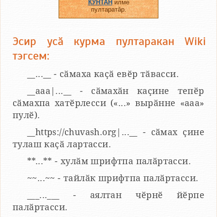
КУНТАН
илме
пултаратӑр.
Эсир усӑ курма пултаракан Wiki
тэгсем:
__...__ - сӑмаха каҫӑ евӗр тӑвасси.
__aaa|...__ - сӑмахӑн каҫине тепӗр
сӑмахпа хатӗрлесси («...» вырӑнне «ааа»
пулӗ).
__https://chuvash.org|...__ - сӑмах ҫине
тулаш каҫӑ лартасси.
**...** - хулӑм шрифтпа палӑртасси.
~~...~~ - тайлӑк шрифтпа палӑртасси.
___...___ - аялтан чӗрнӗ йӗрпе
палӑртасси.