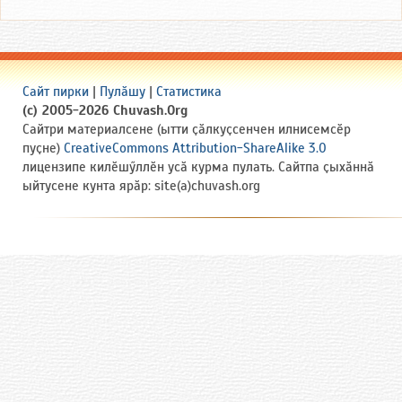
Сайт пирки
|
Пулӑшу
|
Статистика
(c) 2005-2026 Chuvash.Org
Сайтри материалсене (ытти ҫӑлкуҫсенчен илнисемсӗр
пуҫне)
CreativeCommons Attribution-ShareAlike 3.0
лицензипе килӗшӳллӗн усӑ курма пулать. Сайтпа ҫыхӑннӑ
ыйтусене кунта ярӑр: site(a)chuvash.org