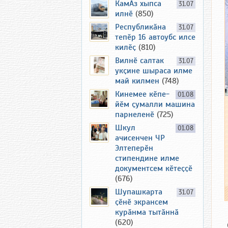
КамАз хыпса
31.07
илнӗ
(850)
Республикӑна
31.07
тепӗр 16 автоубс илсе
килӗҫ
(810)
Вилнӗ салтак
31.07
укҫине шыраса илме
май килмен
(748)
Кинемее кӗпе-
01.08
йӗм ҫумалли машина
парнеленӗ
(725)
Шкул
01.08
ачисенчен ЧР
Элтеперӗн
стипендине илме
документсем кӗтеҫҫӗ
(676)
Шупашкарта
31.07
ҫӗнӗ экрансем
курӑнма тытӑннӑ
(620)