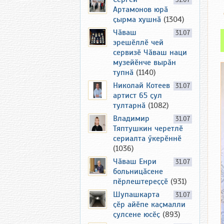
31.07
Артамонов юрӑ
ҫырма хушнӑ
(1304)
Чӑваш
31.07
эрешӗллӗ чей
сервизӗ Чӑваш наци
музейӗнче вырӑн
тупнӑ
(1140)
Николай Котеев
31.07
артист 65 ҫул
тултарнӑ
(1082)
Владимир
31.07
Тяптушкин черетлӗ
сериалта ӳкерӗннӗ
(1036)
Чӑваш Енри
31.07
больницӑсене
пӗрлештереҫҫӗ
(931)
Шупашкарта
31.07
ҫӗр айӗпе каҫмалли
ҫулсене юсӗҫ
(893)