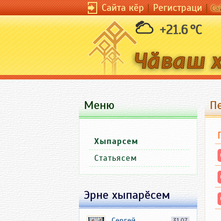
Сайта кӗр
|
Регистраци
|
Са
+21.6 °C
Меню
Пе
Хыпарсем
Статьясем
Эрне хыпарӗсем
Сергей