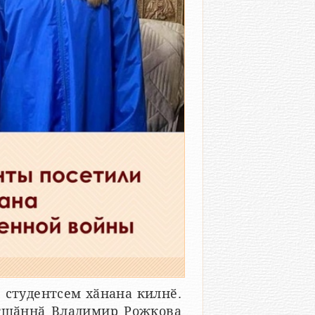
 студентсем хӑнана килнӗ.
тшӑннӑ Владимир Рожкова