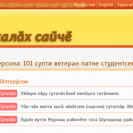
По-русски
English
Espera
йта кӗрсен унпа туллин усӑ курма пулӗ
рсона: 101 ҫулти ветеран патне студентс
Пӗлтерӳсем
Сутатӑп
Уйăхри пăру сутатăп.Хакĕ килĕшсе татăлнипе.
Сутатӑп
Чăн-чăн килти хытă чăкăтсем (сырсем) сутатпăр. Вĕсе
Сутатӑп
Хурăн вутти Муркаш районĕпе тата Шупашкар районĕнч