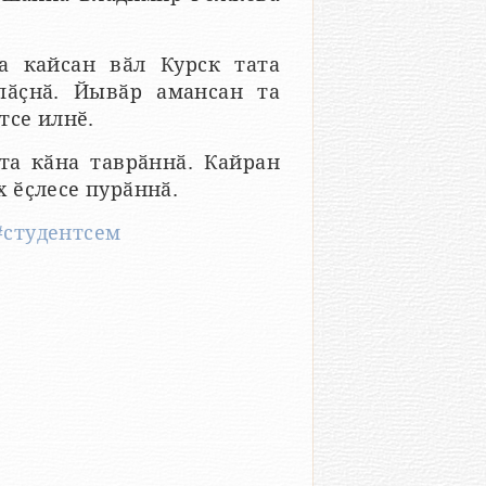
а кайсан вӑл Курск тата
пӑҫнӑ. Йывӑр амансан та
тсе илнӗ.
та кӑна таврӑннӑ. Кайран
 ӗҫлесе пурӑннӑ.
#студентсем