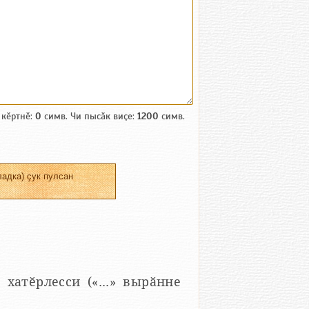
 кӗртнӗ:
0
симв. Чи пысӑк виҫе:
1200
симв.
адка) ҫук пулсан
 хатӗрлесси («...» вырӑнне