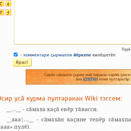
Пурӗ
-
комментари ҫырмалли
йӗркепе
килӗшетӗп
Сирӗн чӑвашла ҫырма май паракан сарӑм (раскл
ӑна
КУНТАН
илме пултаратӑр.
Эсир усӑ курма пултаракан Wiki тэгсем:
__...__ - сӑмаха каҫӑ евӗр тӑвасси.
__aaa|...__ - сӑмахӑн каҫине тепӗр сӑмахпа
«ааа» пулӗ).