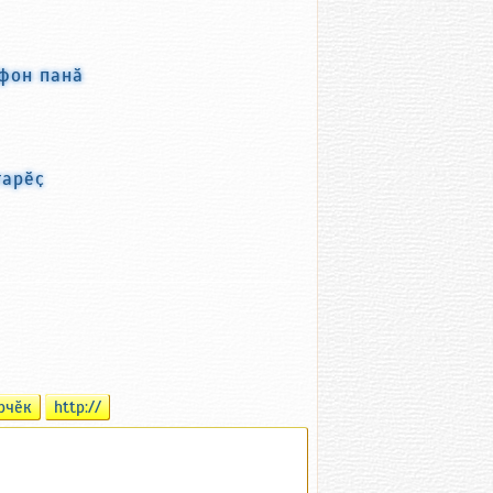
тфон панӑ
тарӗҫ
рчӗк
http://