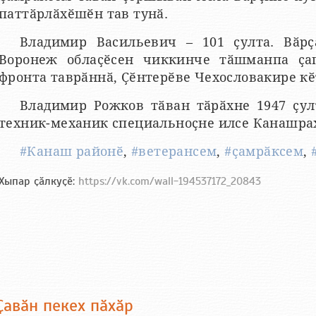
паттӑрлӑхӗшӗн тав тунӑ.
Владимир Васильевич – 101 ҫулта. Вӑрҫ
Воронеж облаҫӗсен чиккинче тӑшманпа ҫа
фронта таврӑннӑ, Ҫӗнтерӗве Чехословакире кӗ
Владимир Рожков тӑван тӑрӑхне 1947 ҫул
техник-механик специальноҫне илсе Канашрах
#Канаш районӗ
,
#ветерансем
,
#ҫамрӑксем
,
Хыпар ҫӑлкуҫӗ:
https://vk.com/wall-194537172_20843
Ҫавӑн пекех пӑхӑр