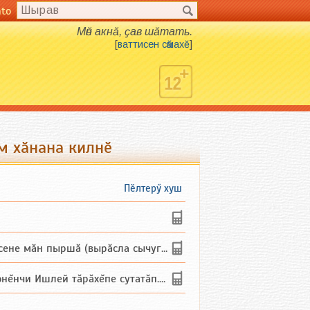
nto
Мӗн акнӑ, ҫав шӑтать.
[
ваттисен сӑмахӗ
]
ем хӑнана килнӗ
Пӗлтерӳ хуш
не мăн пыршă (вырăсла сычуг) ...
и Ишлей тăрăхĕпе сутатăп. Ха...