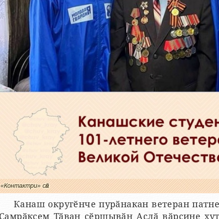
«Контактри» сӑн
Канаш округӗнче пурӑнакан ветеран патне
Ҫамрӑксем Тӑван ҫӗршывӑн Аслӑ вӑрҫине ху