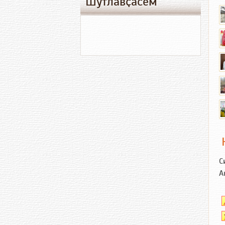
Шутлавҫӑсем
С
А