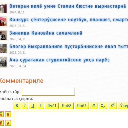
Ветеран килӗ умне Сталин бюстне вырнаҫтарнӑ
2024, 11, 13
Конкурс ҫӗнтерӳҫисене ноутбук, планшет, смар
2025, 04, 21
Зинаида Кановӑна саламланӑ
2025, 04, 21
Блогер йыхравланипе пуҫтарӑннисене явап тыт
2025, 04, 21
Ача ҫуратакан студенткӑсене укҫа парӗҫ
2025, 04, 24
Комментариле
ирӗн ятӑp:
нлӑлатса ҫырни:
2
B
T
U
T
Ячӗ1
Ячӗ2
Ячӗ3
#
X
X
Ӳке
2