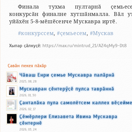
Финала тухма пултарнӑ ҫемьес
конкурсӑн финалне хутшӑнмалла. Вӑл у
уйӑхӗн 5-8-мӗшӗсенче Мускавра иртӗ.
#конкурссем
,
#ҫемьесем
,
#Мускав
Хыпар ҫӑлкуҫӗ:
https://max.ru/mintrud_21/AZ4qMy9-Dt8
Ҫавӑн пекех пӑхӑр
Чӑваш Енри ҫемье Мускавра палӑрнӑ
2025, 08, 28
Мускавран ҫӗнтерӳҫӗ пулса таврӑннӑ
2026, 01, 30
Ҫанталӑка пула самолётсем каллех вӗҫейм
2026, 02, 17
Ҫӗмӗрлери Елизавета Ивина Мускавра
ҫӗнтернӗ
2026, 03, 24