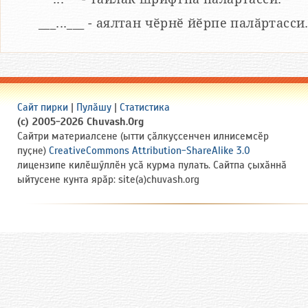
___...___ - аялтан чӗрнӗ йӗрпе палӑртасси
Сайт пирки
|
Пулӑшу
|
Статистика
(c) 2005-2026 Chuvash.Org
Сайтри материалсене (ытти ҫӑлкуҫсенчен илнисемсӗр
пуҫне)
CreativeCommons Attribution-ShareAlike 3.0
лицензипе килӗшӳллӗн усӑ курма пулать. Сайтпа ҫыхӑннӑ
ыйтусене кунта ярӑр: site(a)chuvash.org