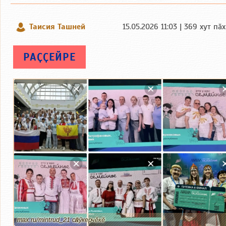
Таисия Ташней
15.05.2026 11:03 | 369 хут пӑ
РАҪҪЕЙРЕ
max.ru/mintrud_21 сӑнӳкерчӗкӗ