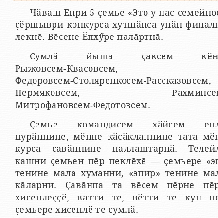
Чӑваш Енри 5 ҫемье «Это у нас семейно
ҫӗршыври конкурса хутшӑнса унӑн финал
лекнӗ. Вӗсене Ӗпхӳре палӑртнӑ.
Сумлӑ йыша ҫаксем кӗнӗ
Рыжовсем‑Квасовсем,
Федоровсем‑Столяренкосем‑Рассказовсем,
Пермяковсем, Рахминсем
Митрофановсем‑Федотовсем.
Ҫемье командисем хӑйсем еп
пурӑннипе, мӗнпе кӑсӑкланнипе тата мӗ
курса савӑннипе паллаштарнӑ. Телей
кашни ҫемьен пӗр пеклӗхӗ — ҫемьере «э
тенине мала хуманни, «эпир» тенине ма
кӑларни. Ҫавӑнпа та вӗсем пӗрне пӗ
хисеплеҫҫӗ, ватти те, вӗтти те кун п
ҫемьере хисеплӗ те сумлӑ.