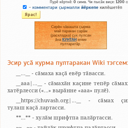
Пурӗ кӗртнӗ:
0
симв. Чи пысӑк виҫе:
1200
с
-
комментари ҫырмалли
йӗркепе
килӗшетӗп
Сирӗн чӑвашла ҫырма
май паракан сарӑм
(раскладка) ҫук пулсан
ӑна
КУНТАН
илме
пултаратӑр.
Эсир усӑ курма пултаракан Wiki тэгсем
__...__ - сӑмаха каҫӑ евӗр тӑвасси.
__aaa|...__ - сӑмахӑн каҫине тепӗр сӑма
хатӗрлесси («...» вырӑнне «ааа» пулӗ).
__https://chuvash.org|...__ - сӑмах ҫ
тулаш каҫӑ лартасси.
**...** - хулӑм шрифтпа палӑртасси.
~~...~~ - тайлӑк шрифтпа палӑртасси.