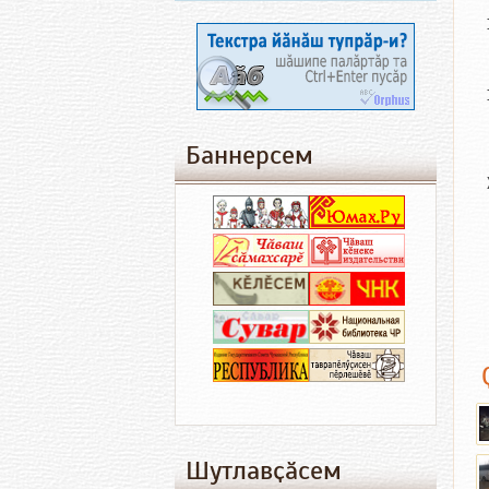
Баннерсем
Шутлавҫӑсем