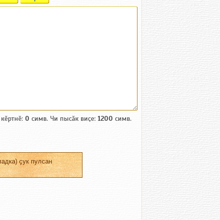
 кӗртнӗ:
0
симв. Чи пысӑк виҫе:
1200
симв.
адка) ҫук пулсан