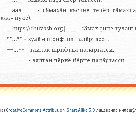
__aaa|...__ - сӑмахӑн каҫине тепӗр сӑмахпа
«ааа» пулӗ).
__https://chuvash.org|...__ - сӑмах ҫине тулаш
**...** - хулӑм шрифтпа палӑртасси.
~~...~~ - тайлӑк шрифтпа палӑртасси.
___...___ - аялтан чӗрнӗ йӗрпе палӑртасси.
не)
CreativeCommons Attribution-ShareAlike 3.0
лицензипе килӗшӳлл