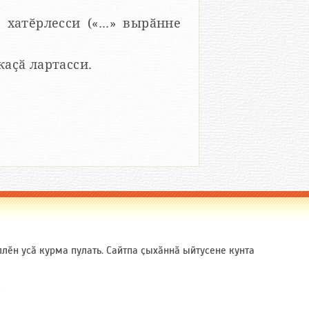
 хатӗрлесси («...» вырӑнне
 каҫӑ лартасси.
ӗн усӑ курма пулать. Сайтпа ҫыхӑннӑ ыйтусене кунта