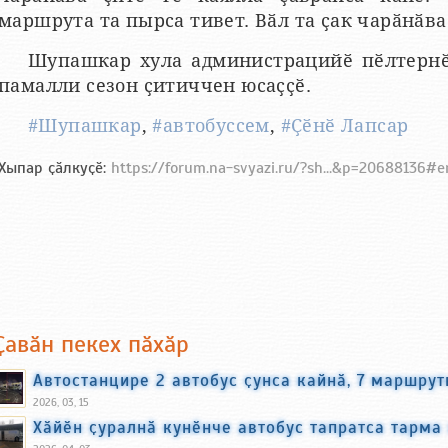
маршрута та пырса тивет. Вӑл та ҫак чарӑнӑва 
Шупашкар хула администрацийӗ пӗлтернӗ
памалли сезон ҫитиччен юсаҫҫӗ.
#Шупашкар
,
#автобуссем
,
#Ҫӗнӗ Лапсар
Хыпар ҫӑлкуҫӗ:
https://forum.na-svyazi.ru/?sh...&p=20688136#
Ҫавӑн пекех пӑхӑр
Автостанцире 2 автобус ҫунса кайнӑ, 7 маршру
2026, 03, 15
Хӑйӗн ҫуралнӑ кунӗнче автобус тапратса тарма