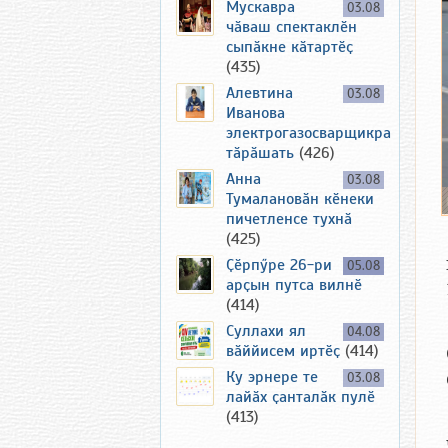
Мускавра
03.08
чӑваш спектаклӗн
сыпӑкне кӑтартӗҫ
(435)
Алевтина
03.08
Иванова
электрогазосварщикра
тӑрӑшать
(426)
Анна
03.08
Тумалановӑн кӗнеки
пичетленсе тухнӑ
(425)
Ҫӗрпӳре 26-ри
05.08
арҫын путса вилнӗ
(414)
Суллахи ял
04.08
вӑййисем иртӗҫ
(414)
Ку эрнере те
03.08
лайӑх ҫанталӑк пулӗ
(413)