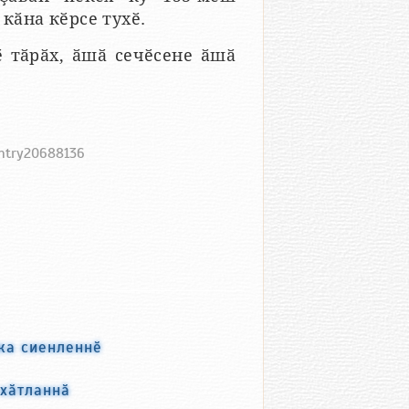
кӑна кӗрсе тухӗ.
 тӑрӑх, ӑшӑ сечӗсене ӑшӑ
entry20688136
тка сиенленнӗ
 хӑтланнӑ