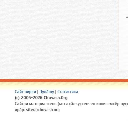
Сайт пирки
|
Пулӑшу
|
Статистика
(c) 2005-2026 Chuvash.Org
Сайтри материалсене (ытти ҫӑлкуҫсенчен илнисемсӗр пуҫ
ярӑр: site(a)chuvash.org