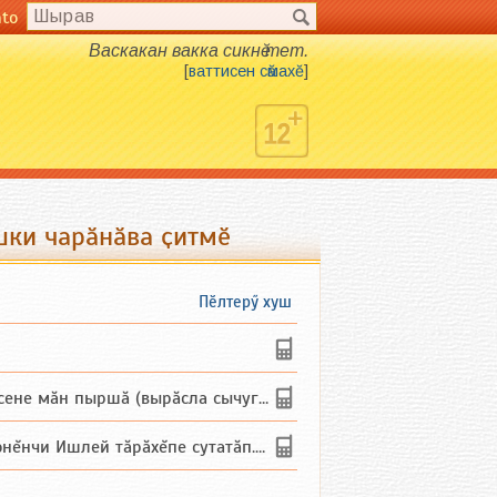
nto
Васкакан вакка сикнӗ тет.
[
ваттисен сӑмахӗ
]
шки чарӑнӑва ҫитмӗ
Пӗлтерӳ хуш
не мăн пыршă (вырăсла сычуг) ...
и Ишлей тăрăхĕпе сутатăп. Ха...