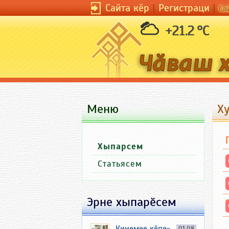
Сайта кӗр
|
Регистраци
|
Са
+21.2 °C
Меню
Х
Хыпарсем
Статьясем
Эрне хыпарӗсем
Кинемее кӗпе-