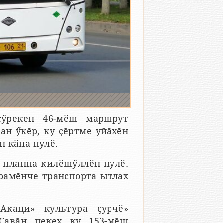
ҫӳрекен 46-мӗш маршрут
ан ӳкӗр, ку ҫӗртме уйӑхӗн
н кӑна пулӗ.
 планпа килӗшӳллӗн пулӗ.
урамӗнче транспорта ытлах
Акаци» культура ҫурчӗ»
 Ҫавӑн пекех ку 153-мӗш