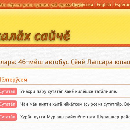
По-русски
English
Espera
йта кӗрсен унпа туллин усӑ курма пулӗ
улара: 46-мӗш автобус Ҫӗнӗ Лапсара юла
Пӗлтерӳсем
Сутатӑп
Уйăхри пăру сутатăп.Хакĕ килĕшсе татăлнипе.
Сутатӑп
Чăн-чăн килти хытă чăкăтсем (сырсем) сутатпăр. Вĕсе
Сутатӑп
Хурăн вутти Муркаш районĕпе тата Шупашкар районĕнч