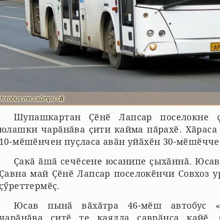
fotobus.me сайтри сӑн
Шупашкартан Ҫӗнӗ Лапсар поселокне 
юлашки чарӑнӑва ҫити кайма пӑрахӗ. Хӑраса 
10-мӗшӗнчен пуҫласа авӑн уйӑхӗн 30-мӗшӗчче
Ҫакӑ ӑшӑ сечӗсене юсанипе ҫыхӑннӑ. Юсав
Ҫавна май Ҫӗнӗ Лапсар поселокӗнчи Совхоз 
ҫӳреттермӗҫ.
Юсав пынӑ вӑхӑтра 46-мӗш автобус «
чарӑнӑва ҫитӗ те каялла ҫаврӑнса кайӗ.