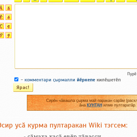
Пурӗ
-
комментари ҫырмалли
йӗркепе
килӗшетӗп
Сирӗн чӑвашла ҫырма май паракан сарӑм (раскл
ӑна
КУНТАН
илме пултаратӑр.
Эсир усӑ курма пултаракан Wiki тэгсем:
__...__ - сӑмаха каҫӑ евӗр тӑвасси.