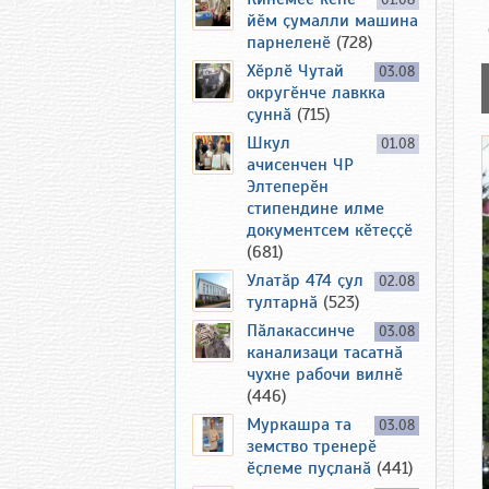
01.08
йӗм ҫумалли машина
парнеленӗ
(728)
Хӗрлӗ Чутай
03.08
округӗнче лавкка
ҫуннӑ
(715)
Шкул
01.08
ачисенчен ЧР
Элтеперӗн
стипендине илме
документсем кӗтеҫҫӗ
(681)
Улатӑр 474 ҫул
02.08
тултарнӑ
(523)
Пӑлакассинче
03.08
канализаци тасатнӑ
чухне рабочи вилнӗ
(446)
Муркашра та
03.08
земство тренерӗ
ӗҫлеме пуҫланӑ
(441)