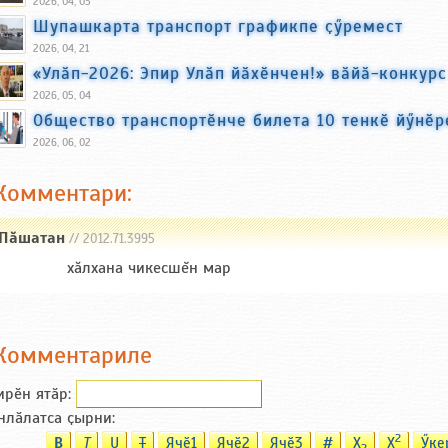
2026, 04, 03
Шупашкарта транспорт графикпе ҫӳремест
2026, 04, 21
«Улӑп-2026: Эпир Улӑп йӑхӗнчен!» вӑйӑ-конкур
2026, 05, 04
Общество транспортӗнче билета 10 тенкӗ йӳнӗр
2026, 06, 02
Комментари:
Пăшатан
// 2012.71.3995
хăлхана чикесшĕн мар
Комментариле
ирӗн ятӑp:
нлӑлатса ҫырни:
2
B
T
U
T
Ячӗ1
Ячӗ2
Ячӗ3
#
X
X
Ӳке
2