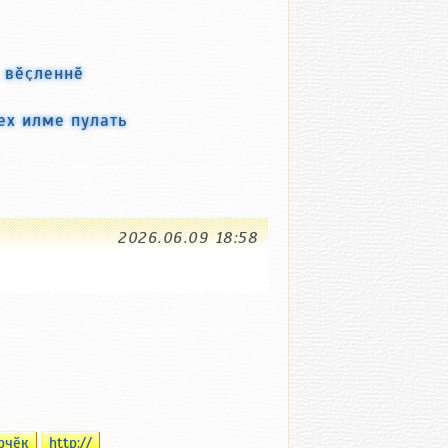
с вӗҫленнӗ
ех илме пулать
2026.06.09 18:58
рчӗк
http://