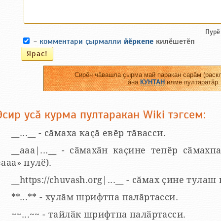
Пурӗ
-
комментари ҫырмалли
йӗркепе
килӗшетӗп
Сирӗн чӑвашла ҫырма май паракан сарӑм (раскл
ӑна
КУНТАН
илме пултаратӑр.
Эсир усӑ курма пултаракан Wiki тэгсем:
__...__ - сӑмаха каҫӑ евӗр тӑвасси.
__aaa|...__ - сӑмахӑн каҫине тепӗр сӑмахпа
«ааа» пулӗ).
__https://chuvash.org|...__ - сӑмах ҫине тулаш
**...** - хулӑм шрифтпа палӑртасси.
~~...~~ - тайлӑк шрифтпа палӑртасси.