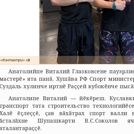
«Контактри» сӑн
Анатолийпе Виталий Глазковсене пауэрлиф
мастерӗ» ята панӑ. Хушӑва РФ Спорт министе
Суздаль хулинче иртнӗ Раҫҫей кубокӗнче пысӑ
Анатолипе Виталий — йӗкӗреш. Куслав
транспорт тата строительство технологийӗс
Халӗ ӗҫлеҫҫӗ, ҫав вӑхӑтрах спорт валли в
ӑсталӑхне Шупашкарти В.С.Соколов я
аталантараҫҫӗ.