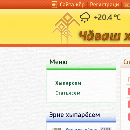
Сайта кӗр
|
Регистраци
|
Са
+20.4 °C
Меню
С
Хыпарсем
Статьясем
Эрне хыпарӗсем
Кинемее кӗпе-