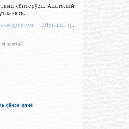
твин ҫӗнтерӳҫи, Анатолий
утланать.
,
#ӑмӑртусем
,
#Шупашкар
,
ami-sporta/
ь ҫӗнсе илнӗ