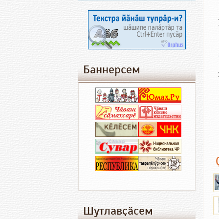
Баннерсем
Шутлавҫӑсем