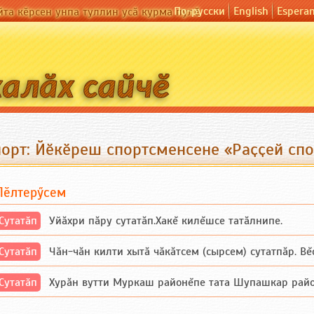
По-русски
English
Espera
йта кӗрсен унпа туллин усӑ курма пулӗ
порт: Йӗкӗреш спортсменсене «Раҫҫей спо
Пӗлтерӳсем
Сутатӑп
Уйăхри пăру сутатăп.Хакĕ килĕшсе татăлнипе.
Сутатӑп
Чăн-чăн килти хытă чăкăтсем (сырсем) сутатпăр. Вĕсе
Сутатӑп
Хурăн вутти Муркаш районĕпе тата Шупашкар районĕнч