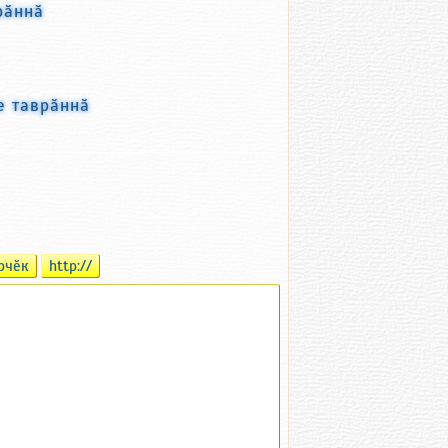
рӑннӑ
е таврӑннӑ
рчӗк
http://