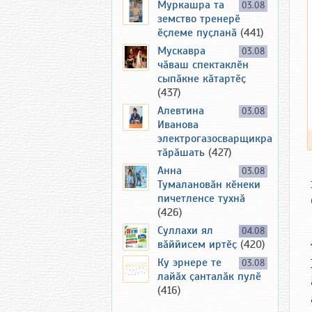
Муркашра та
03.08
земство тренерӗ
ӗҫлеме пуҫланӑ
(441)
Мускавра
03.08
чӑваш спектаклӗн
сыпӑкне кӑтартӗҫ
(437)
Алевтина
03.08
Иванова
электрогазосварщикра
тӑрӑшать
(427)
Анна
03.08
Тумалановӑн кӗнеки
пичетленсе тухнӑ
(426)
Суллахи ял
04.08
вӑййисем иртӗҫ
(420)
Ку эрнере те
03.08
лайӑх ҫанталӑк пулӗ
(416)