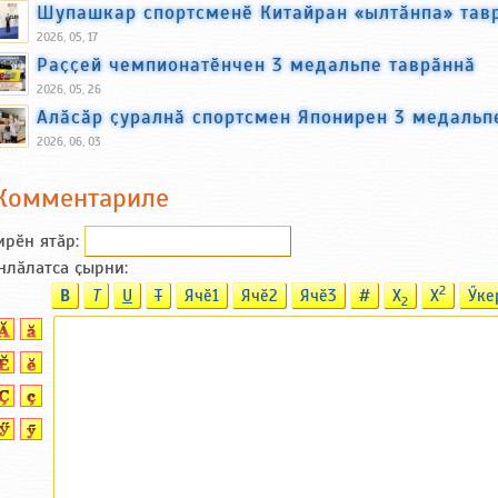
Шупашкар спортсменӗ Китайран «ылтӑнпа» тав
2026, 05, 17
Раҫҫей чемпионатӗнчен 3 медальпе таврӑннӑ
2026, 05, 26
Алӑсӑр ҫуралнӑ спортсмен Японирен 3 медальп
2026, 06, 03
Комментариле
ирӗн ятӑp:
нлӑлатса ҫырни:
2
B
T
U
T
Ячӗ1
Ячӗ2
Ячӗ3
#
X
X
Ӳке
2