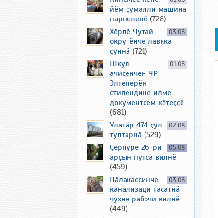
01.08
йӗм ҫумалли машина
парнеленӗ
(728)
Хӗрлӗ Чутай
03.08
округӗнче лавкка
ҫуннӑ
(721)
Шкул
01.08
ачисенчен ЧР
Элтеперӗн
стипендине илме
документсем кӗтеҫҫӗ
(681)
Улатӑр 474 ҫул
02.08
тултарнӑ
(529)
Ҫӗрпӳре 26-ри
05.08
арҫын путса вилнӗ
(459)
Пӑлакассинче
03.08
канализаци тасатнӑ
чухне рабочи вилнӗ
(449)