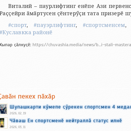
Виталий – паурлифтинг енӗпе Ази первенс
Раҫҫейри ӑмӑртусен ҫӗнтерӳҫи тата призерӗ ш
#спорт
,
#пауэрлифтинг
,
#спортсменсем
#Куславкка районӗ
Хыпар ҫӑлкуҫӗ:
https://chuvashia.media/news/b...i-stali-master
Ҫавӑн пекех пӑхӑр
Шупашкарти кӳмепе ҫӳрекен спортсмен 4 медал
2026, 02, 19
Чӑваш Ен спортсменӗ нейтраллӑ статус илнӗ
2026, 03, 11