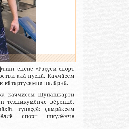
тинг енӗпе «Раҫҫей спорт
рстви алӑ пуснӑ. Каччӑсем
к кӑтартусемпе палӑрнӑ.
кка каччисем Шупашкарти
ен техникумӗнче вӗреннӗ.
ӑхӑт тупаҫҫӗ: ҫамрӑксем
чӗллӗ спорт шкулӗнче