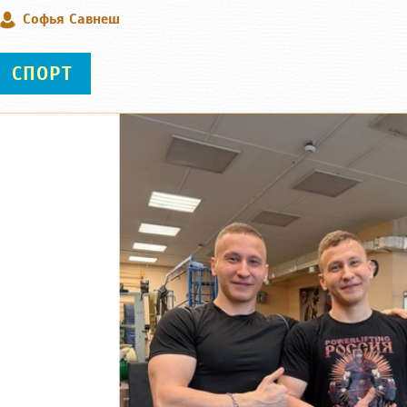
Софья Савнеш
СПОРТ