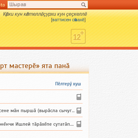
nto
Кӗрхи кун кӗлтеллӗ, ҫурхи кун ҫеҫкеллӗ.
[
ваттисен сӑмахӗ
]
рт мастерӗ» ята панӑ
Пӗлтерӳ хуш
не мăн пыршă (вырăсла сычуг) ...
и Ишлей тăрăхĕпе сутатăп. Ха...