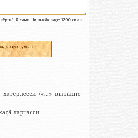
 кӗртнӗ:
0
симв. Чи пысӑк виҫе:
1200
симв.
адка) ҫук пулсан
 хатӗрлесси («...» вырӑнне
 каҫӑ лартасси.