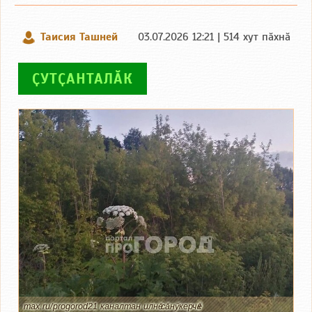
Таисия Ташней
03.07.2026 12:21 | 514 хут пӑхнӑ
ҪУТҪАНТАЛӐК
max.ru/progorod21 каналтан илнӗ сӑнӳкерчӗк