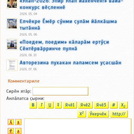
«Улӑп-2026: Эпир Улӑп йӑхӗнчен!» вӑйӑ-
конкурс вӗҫленнӗ
2026, 05, 04
Елчӗкре Ӗмӗр сӳнми ҫулӑм йӑлкӑшма
тытӑннӑ
2026, 05, 06
«Поедем, поедим» кӑларӑм ертӳҫи
Сӗнтӗрвӑрринче пулнӑ
2026, 06, 10
Авторезина пухакан лапамсем уҫасшӑн
2026, 07, 06
Комментариле
Сирӗн ятӑp:
Анлӑлатса ҫырни:
B
T
U
T
Ячӗ1
Ячӗ2
Ячӗ3
#
X
2
2
X
Ӳкерчӗк
http://