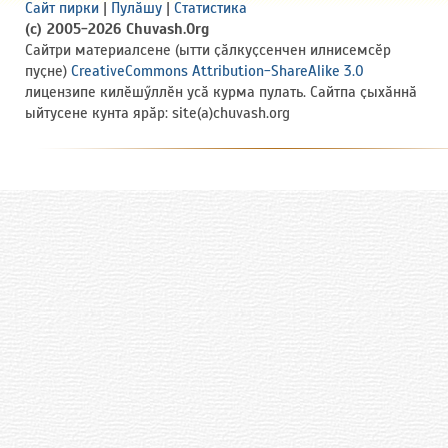
Сайт пирки
|
Пулӑшу
|
Статистика
(c) 2005-2026 Chuvash.Org
Сайтри материалсене (ытти ҫӑлкуҫсенчен илнисемсӗр
пуҫне)
CreativeCommons Attribution-ShareAlike 3.0
лицензипе килӗшӳллӗн усӑ курма пулать. Сайтпа ҫыхӑннӑ
ыйтусене кунта ярӑр: site(a)chuvash.org