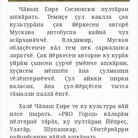
Чӑваш Енре Сосновски пултӑран
ашкӑрать. Темиҫе ҫул каялла ҫак
культурӑна ҫак йӗркесен авторӗ
Мускава автобуспа кайнӑ чух
асӑрханӑччӗ. Владимир, Мускав
облаҫӗсенче вӑл тем пек саркаланса
ларатчӗ. Ҫак йӗркесен авторне ку курӑк
уйрӑм ҫынсен ҫурчӗ умӗнче ашкӑрни,
хуҫисем мӗншӗн ӑна ҫулманни
тӗлӗнтернӗччӗ. Ҫул айкки пирки
каласан, ӑна ҫул-йӗрҫӗсен тытса
тӑмалли паллӑ ӗнтӗ.
Халӗ Чӑваш Енре те ку культура вӑй
илсе пырать. «PRO Город» кӑларӑм
пӗлтернӗ тӑрӑх, ку пултӑран Йӗпреҫ,
Улатӑр, Шупашкар, Сӗнтӗрвӑрри
районӗсенче вӑйлӑ ашкӑрать.