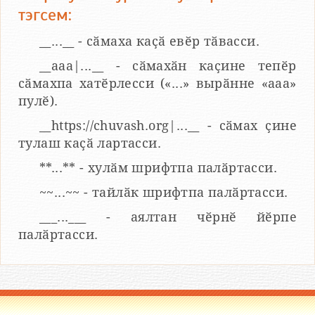
тэгсем:
__...__ - сӑмаха каҫӑ евӗр тӑвасси.
__aaa|...__ - сӑмахӑн каҫине тепӗр
сӑмахпа хатӗрлесси («...» вырӑнне «ааа»
пулӗ).
__https://chuvash.org|...__ - сӑмах ҫине
тулаш каҫӑ лартасси.
**...** - хулӑм шрифтпа палӑртасси.
~~...~~ - тайлӑк шрифтпа палӑртасси.
___...___ - аялтан чӗрнӗ йӗрпе
палӑртасси.