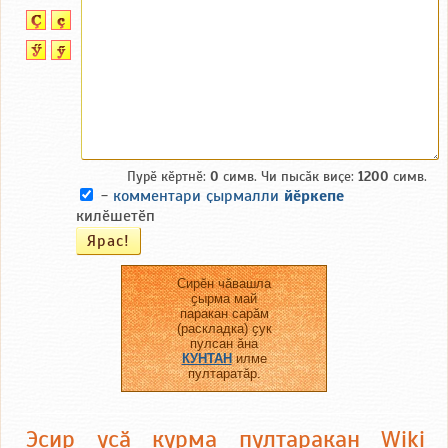
Пурӗ кӗртнӗ:
0
симв. Чи пысӑк виҫе:
1200
симв.
-
комментари ҫырмалли
йӗркепе
килӗшетӗп
Сирӗн чӑвашла
ҫырма май
паракан сарӑм
(раскладка) ҫук
пулсан ӑна
КУНТАН
илме
пултаратӑр.
Эсир усӑ курма пултаракан Wiki