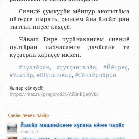
Сиенлӗ ҫумкурӑк мӗнпур экотытӑма
пӗтерсе пырать, ҫынсем ӑна ӑнсӑртран
тытсан пиҫсе каяҫҫӗ.
Чӑваш Енре пурӑнакансем сиенлӗ
пултӑран пахчасемпе дачӑсене те
куҫасран хӑраҫҫӗ иккен.
#пултӑран
,
#ҫутҫанталӑк
,
#Йӗпреҫ
,
#Улатӑр
,
#Шупашкар
,
#Сӗнтӗрвӑрри
Хыпар ҫӑлкуҫӗ:
https://max.ru/progorod21/AZ8nDQeQVkc
Ҫавӑн пекех пӑхӑр
Йывӑр машинӑсене хулана кӗме чарӗҫ
2026, 03, 23