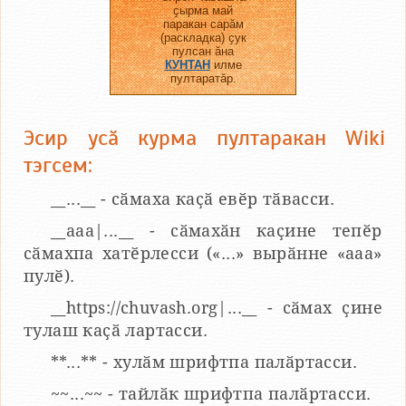
ҫырма май
паракан сарӑм
(раскладка) ҫук
пулсан ӑна
КУНТАН
илме
пултаратӑр.
Эсир усӑ курма пултаракан Wiki
тэгсем:
__...__ - сӑмаха каҫӑ евӗр тӑвасси.
__aaa|...__ - сӑмахӑн каҫине тепӗр
сӑмахпа хатӗрлесси («...» вырӑнне «ааа»
пулӗ).
__https://chuvash.org|...__ - сӑмах ҫине
тулаш каҫӑ лартасси.
**...** - хулӑм шрифтпа палӑртасси.
~~...~~ - тайлӑк шрифтпа палӑртасси.