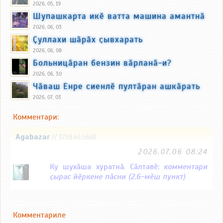
2026, 05, 19
Шупашкарта икӗ ватта машина амантнӑ
2026, 06, 03
Ҫуллахи шӑрӑх ҫывхарать
2026, 06, 08
Больницӑран бензин вӑрланӑ-и?
2026, 06, 30
Чӑваш Енре сиенлӗ пултӑран ашкӑрать
2026, 07, 03
Комментари:
Agabazar
// 3738.66.5668
2026.07.06 08:24
Ку шухӑша хуратнӑ. Сӑлтавӗ:
комментари
ҫырас йӗркене пӑсни (2.6-мӗш пункт)
Комментариле