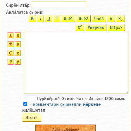
Сирӗн ятӑp:
Анлӑлатса ҫырни:
B
T
U
T
Ячӗ1
Ячӗ2
Ячӗ3
#
X
2
2
X
Ӳкерчӗк
http://
Пурӗ кӗртнӗ:
0
симв. Чи пысӑк виҫе:
1200
симв.
-
комментари ҫырмалли
йӗркепе
килӗшетӗп
Сирӗн чӑвашла