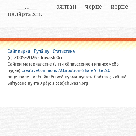
___...___ - аялтан чӗрнӗ йӗрпе
палӑртасси.
Сайт пирки
|
Пулӑшу
|
Статистика
(c) 2005-2026 Chuvash.Org
Сайтри материалсене (ытти ҫӑлкуҫсенчен илнисемсӗр
пуҫне)
CreativeCommons Attribution-ShareAlike 3.0
лицензипе килӗшӳллӗн усӑ курма пулать. Сайтпа ҫыхӑннӑ
ыйтусене кунта ярӑр: site(a)chuvash.org