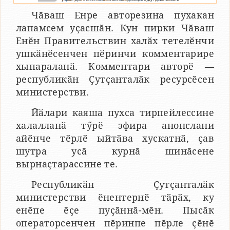
Чӑваш Енре авторезина пухакан
лапамсем уҫасшӑн. Кун пирки Чӑваш
Енӗн Правительствин халӑх тетелӗнчи
ушкӑнӗсенчен пӗринчи комментарире
хыпараланӑ. Комментари авторӗ —
республикӑн Ҫутҫанталӑк ресурсӗсен
министерстви.
Йӑлари каяша пухса тирпейлессине
халалланӑ тӳрӗ эфира анонслани
айӗнче тӗрлӗ ыйтӑва хускатнӑ, ҫав
шутра усӑ курнӑ шинӑсене
вырнаҫтарассине те.
Республикӑн Ҫутҫанталӑк
министерстви ӗнентернӗ тӑрӑх, ку
енӗпе ӗҫе пуҫӑннӑ-мӗн. Пысӑк
операторсенчен пӗринпе пӗрле ҫӗнӗ