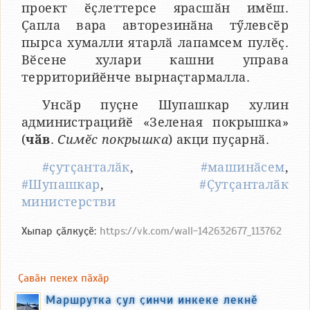
проект ӗҫлеттерсе ярасшӑн имӗш.
Ҫапла вара авторезинӑна тӳлевсӗр
пырса хумалли ятарлӑ лапамсем пулӗҫ.
Вӗсене хулари кашни управа
территорийӗнче вырнаҫтармалла.
Унсӑр пуҫне Шупашкар хулин
администрацийӗ «Зеленая покрышка»
(
чӑв
.
Симӗс покрышка
) акци пуҫарнӑ.
#ҫутҫанталӑк
,
#машинӑсем
,
#Шупашкар
,
#Ҫутҫанталӑк
министерстви
Хыпар ҫӑлкуҫӗ:
https://vk.com/wall-142632677_113762
Ҫавӑн пекех пӑхӑр
Маршрутка ҫул ҫинчи инкеке лекнӗ