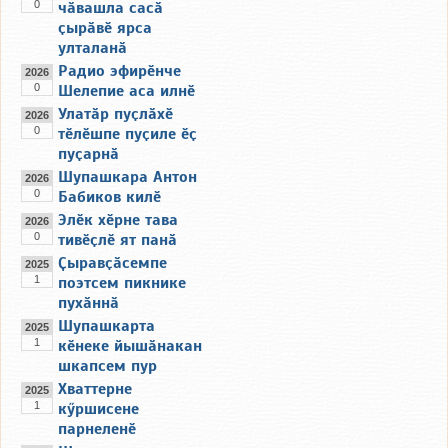
0
чӑвашла сасӑ
ҫырӑвӗ ярса
улталанӑ
Радио эфирӗнче
2026
0
Шелепие аса илнӗ
Улатӑр пуҫлӑхӗ
2026
0
тӗлӗшпе пуҫиле ӗҫ
пуҫарнӑ
Шупашкара Антон
2026
0
Бабиков килӗ
Элӗк хӗрне тава
2026
0
тивӗҫлӗ ят панӑ
Ҫыравҫӑсемпе
2025
1
поэтсем пикнике
пухӑннӑ
Шупашкарта
2025
1
кӗнеке йышӑнакан
шкапсем пур
Хваттерне
2025
1
кӳршисене
парнеленӗ