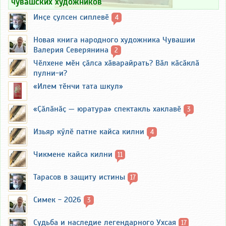
чувашских художников
Инҫе ҫулсен сиплевӗ
4
Новая книга народного художника Чувашии
Валерия Северянина
2
Чӗлхене мӗн ҫӑлса хӑварайрать? Вӑл кӑсӑклӑ
пулни-и?
«Илем тӗнчи тата шкул»
«Ҫӑлӑнӑҫ — юратура» спектакль хаклавӗ
3
Изьяр кӳлӗ патне кайса килни
4
Чикмене кайса килни
11
Тарасов в защиту истины
17
Симек - 2026
3
Судьба и наследие легендарного Ухсая
17