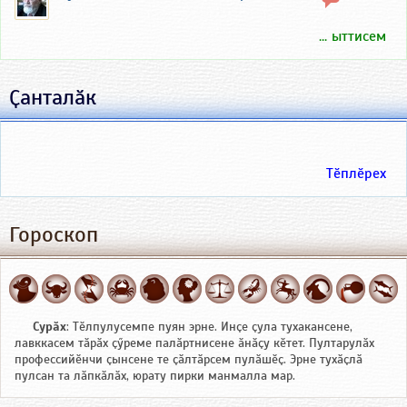
... ыттисем
Ҫанталӑк
Тӗплӗрех
Гороскоп
Сурӑх
: Тӗлпулусемпе пуян эрне. Инҫе ҫула тухакансене,
лавккасем тӑрӑх ҫӳреме палӑртнисене ӑнӑҫу кӗтет. Пултарулӑх
профессийӗнчи ҫынсене те ҫӑлтӑрсем пулӑшӗҫ. Эрне тухӑҫлӑ
пулсан та лӑпкӑлӑх, юрату пирки манмалла мар.