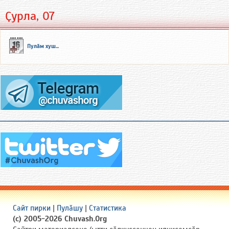
Ҫурла, 07
Пулӑм хуш...
Сайт пирки
|
Пулӑшу
|
Статистика
(c) 2005-2026 Chuvash.Org