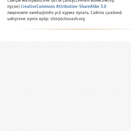
Сайтри материалсене (ытти ҫӑлкуҫсенчен илнисемсӗр
пуҫне)
CreativeCommons Attribution-ShareAlike 3.0
лицензипе килӗшӳллӗн усӑ курма пулать. Сайтпа ҫыхӑннӑ
ыйтусене кунта ярӑр: site(a)chuvash.org