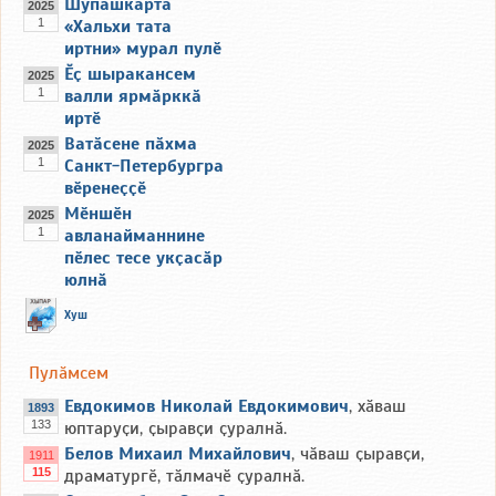
Шупашкарта
2025
1
«Хальхи тата
иртни» мурал пулӗ
Ӗҫ шыракансем
2025
1
валли ярмӑрккӑ
иртӗ
Ватӑсене пӑхма
2025
1
Санкт-Петербургра
вӗренеҫҫӗ
Мӗншӗн
2025
1
авланайманнине
пӗлес тесе укҫасӑр
юлнӑ
Хуш
Пулӑмсем
Евдокимов Николай Евдокимович
, xӑваш
1893
133
юптаруҫи, ҫыравҫи ҫуралнӑ.
Белов Михаил Михайлович
, чӑваш ҫыравҫи,
1911
115
драматургӗ, тӑлмачӗ ҫуралнӑ.