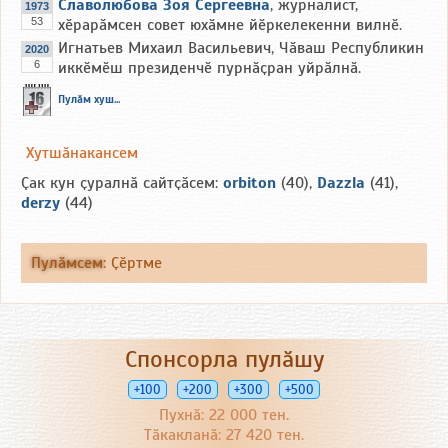
Славолюбова Зоя Сергеевна
, журналист,
1973
53
хӗрарӑмсен совет юхӑмне йӗркелекенни вилнӗ.
Игнатьев Михаил Васильевич, Чӑваш Республикин
2020
6
иккӗмӗш президенчӗ пурнӑҫран уйрӑлнӑ.
Пулӑм хуш...
Хутшӑнакансем
Ҫак кун ҫуралнӑ сайтҫӑсем:
orbiton
(40),
Dazzla
(41),
derzy
(44)
Пулӑмсем
:
Ҫӗртме
Спонсорла пулӑшу
+100
+200
+300
+500
Пухнӑ: 22 000 тен.
Тӑкакланӑ: 27 420 тен.