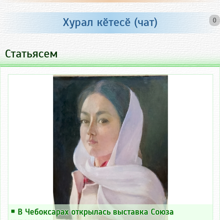
Хурал кӗтесӗ (чат)
0
Статьясем
￭
В Чебоксарах открылась выставка Союза