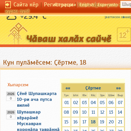
Сайта кӗр
|
Регистраци
|
По-русски
English
Esperanto
Сайта кӗрсен унпа тулли
курма пулӗ
Чӑн сӑмах куҫа ҫиет.
+29.4 °C
[
ваттисен сӑмахӗ
]
Кун пулӑмӗсем: Ҫӗртме, 18
Хыпарсем
««
Ҫӗртме
»»
Ҫӗнӗ Шупашкарта
2026
Тун
Ытл
Юн
Кӗҫ
Эрн
Шӑм
Выр
0
10-ри ача путса
01
02
03
04
05
06
07
вилнӗ
Шупашкар
08
09
10
11
12
13
14
2026
0
хӗрарӑмӗ
15
16
17
18
19
20
21
Мускавран
коронӑпа таврӑннӑ