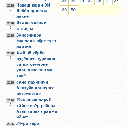
22
23
24
25
26
27
28
Чӑваш юрри ON
2026
29
30
0
Лейбл проекта
лекнӗ
Ятман ялӗнче
2026
0
ятлаҫнӑ
Заказникра
2026
0
мунчапа пӳрт туса
лартнӑ
Амӑшӗ хӗрӗн
2026
0
пуҫӗнчен турилкке
ҫапса ҫӗмӗрнӗ:
унӑн явап тытма
тивӗ
«Ача пахчинчи
2026
0
Акатуй» конкурса
пӗтӗмлетнӗ
Юханшыв порчӗ
2026
0
хӑйне евӗр рейспа
Атӑл тӑрӑх ярӑнма
чӗнет
24-ри хӗре
2026