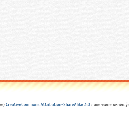
не)
CreativeCommons Attribution-ShareAlike 3.0
лицензипе килӗшӳлл