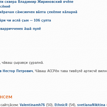
и сквера Владимир Жириновский ячӗпе
 сӗннӗ
 хӗрачан сӑмсинчен вӑлта ҫекӗлне кӑларнӑ
ри чи аслӑ ҫын — 106 ҫулта
 варричченех ӑшӑ пулӗ
, чӑваш ҫыравҫи ҫуралнӑ.
в Нестор Петрович
, Чӑваш АССРӗн тава тивӗҫлӗ артисчӗ вилн
ансем
 сайтҫӑсем:
Valentinamh76
(50),
EthnicR
(54),
svetlanaNikitina