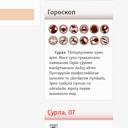
Гороскоп
Сурӑх
: Тӗлпулусемпе пуян
эрне. Инҫе ҫула тухакансене,
лавккасем тӑрӑх ҫӳреме
палӑртнисене ӑнӑҫу кӗтет.
Пултарулӑх профессийӗнчи
ҫынсене те ҫӑлтӑрсем пулӑшӗҫ.
Эрне тухӑҫлӑ пулсан та
лӑпкӑлӑх, юрату пирки
манмалла мар.
Ҫурла, 07