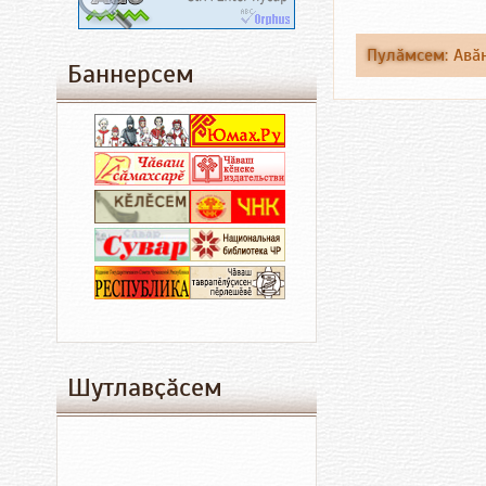
Пулӑмсем
:
Авӑ
Баннерсем
Шутлавҫӑсем