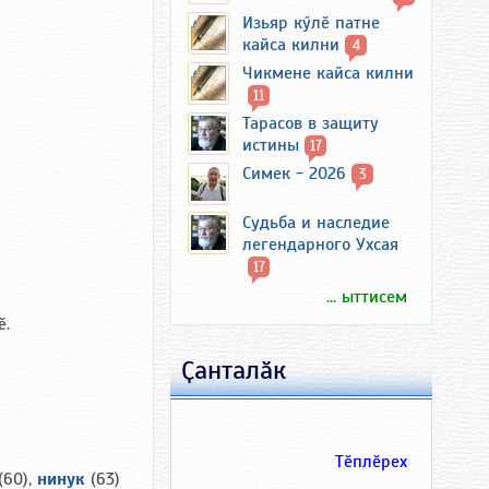
Изьяр кӳлӗ патне
кайса килни
4
Чикмене кайса килни
11
Тарасов в защиту
истины
17
Симек - 2026
3
Судьба и наследие
легендарного Ухсая
17
... ыттисем
ӗ.
Ҫанталӑк
Тӗплӗрех
(60),
нинук
(63)