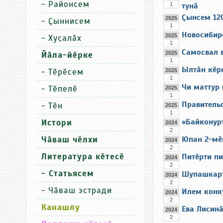
-
Районсем
1
тунӑ
Ҫынсем 12
2025
-
Ҫыннисем
1
Новосибир
2025
-
Хуҫалӑх
1
Самосвал 
Йӑла-йӗрке
2025
1
Ылтӑн кӗр
-
Тӗрӗсем
2025
1
Чи маттур
-
Тӗпелӗ
2025
1
Правительс
-
Тӗн
2025
1
«Байконурт
Истори
2024
2
Чӑваш чӗлхи
Юпан 2-мӗ
2024
2
Литература кӗтесӗ
Питӗрти пи
2024
2
- Статьясем
Шупашкарт
2024
2
-
Чӑваш эстради
Илем конк
2024
2
Канашлу
Ева Лисин
2024
2