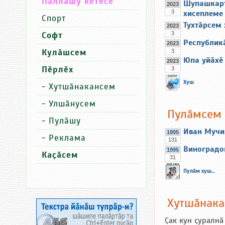
Паллашу кӗтесӗ
Шупашкарт
2023
3
хисеплеме
Спорт
Тухтӑрсем
2023
Софт
3
Республикӑ
2023
Кулӑшсем
3
Юпа уйӑхӗ
2023
Пӗрлӗх
3
Хуш
-
Хутшӑнакансем
-
Улшӑнусем
Пулӑмсем
-
Пулӑшу
Иван Мучи
1895
-
Реклама
131
Виноградо
1995
Каҫӑсем
31
Пулӑм хуш...
Хутшӑнак
Ҫак кун ҫуралнӑ