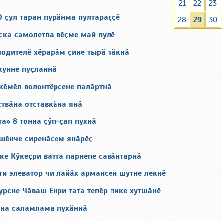
21
22
23
0 ҫул таран пурӑнма пултараҫҫӗ
28
29
30
ска самолетпа вӗҫме май пулӗ
водителӗ хӗрарӑм ҫине тырӑ тӑкнӑ
кунне пуҫланнӑ
 кӗмӗл волонтёрсене палӑртнӑ
твӑна отставкӑна янӑ
а» 8 тонна ҫӳп-ҫап пухнӑ
шӗнче сиренӑсем янӑрӗҫ
ке Кӳкеҫри ватта парнепе савӑнтарнӑ
и элеватор чи лайӑх армансен шутне лекнӗ
урсне Чӑваш Енри тата тепӗр пике хутшӑнӗ
ӑна саламлама пухӑннӑ