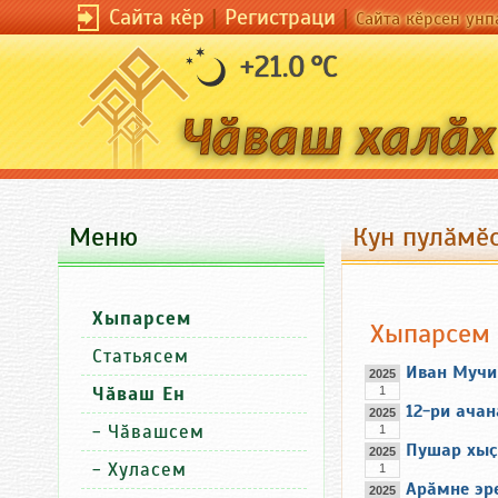
Сайта кӗр
|
Регистраци
|
Сайта кӗрсен унп
+21.0 °C
Меню
Кун пулӑмӗс
Хыпарсем
Хыпарсем
Статьясем
Иван Мучи
2025
Чӑваш Ен
1
12-ри ачан
2025
-
Чӑвашсем
1
Пушар хыҫ
2025
-
Хуласем
1
Арӑмне эр
2025