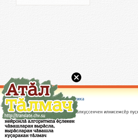
Сайт пирки
|
Пулӑшу
|
Статистика
(c) 2005-2026 Chuvash.Org
Сайтри материалсене (ытти ҫӑлкуҫсенчен илнисемсӗр пуҫ
ярӑр: site(a)chuvash.org