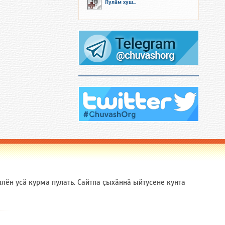
Пулӑм хуш...
ӗн усӑ курма пулать. Сайтпа ҫыхӑннӑ ыйтусене кунта