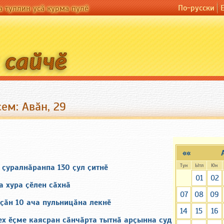
По-русски
а туллин усӑ курма пулӗ
ем: Авӑн, 29
««
Тун
Ытл
Юн
 ҫуралнӑранпа 130 ҫул ҫитнӗ
01
02
а хура ҫӗлен сӑхнӑ
07
08
09
ҫӑн 10 ача пульницӑна лекнӗ
14
15
16
ех ӗҫме каясран сӑнчӑрта тытнӑ арҫынна суд