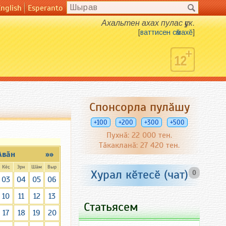
English
Esperanto
Ахальтен ахах пулас ҫук.
[
ваттисен сӑмахӗ
]
Спонсорла пулӑшу
+100
+200
+300
+500
Пухнӑ: 22 000 тен.
Тӑкакланӑ: 27 420 тен.
Авӑн
»»
Кӗҫ
Эрн
Шӑм
Выр
Хурал кӗтесӗ (чат)
0
03
04
05
06
10
11
12
13
Статьясем
17
18
19
20