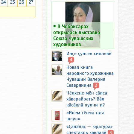
24
25
26
27
￭
В Чебоксарах
открылась выставка
Союза чувашских
художников
Инҫе ҫулсен сиплевӗ
4
Новая книга
народного художника
Чувашии Валерия
Северянина
2
Чӗлхене мӗн ҫӑлса
хӑварайрать? Вӑл
кӑсӑклӑ пулни-и?
«Илем тӗнчи тата
шкул»
«Ҫӑлӑнӑҫ — юратура»
спектакль хаклавӗ
3