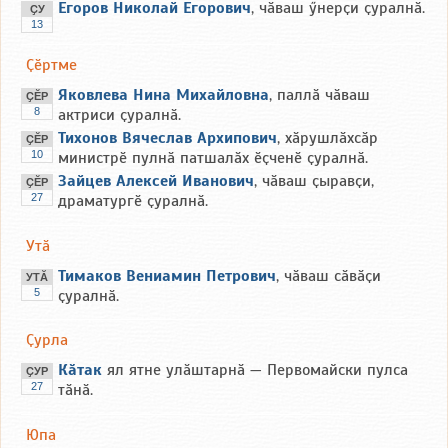
Егоров Николай Егорович
, чӑваш ӳнерҫи ҫуралнӑ.
ҪУ
13
Ҫӗртме
Яковлева Нина Михайловна
, паллӑ чӑваш
ҪӖР
8
актриси ҫуралнӑ.
Тихонов Вячеслав Архипович
, хӑрушлӑхсӑр
ҪӖР
10
министрӗ пулнӑ патшалӑх ӗҫченӗ ҫуралнӑ.
Зайцев Алексей Иванович
, чӑваш ҫыравҫи,
ҪӖР
27
драматургӗ ҫуралнӑ.
Утӑ
Тимаков Вениамин Петрович
, чӑваш сӑвӑҫи
УТӐ
5
ҫуралнӑ.
Ҫурла
Кӑтак
ял ятне улӑштарнӑ — Первомайски пулса
ҪУР
27
тӑнӑ.
Юпа