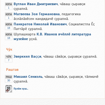
Вутлан Иван Дмитриевич
, чӑваш ҫыравҫи
ЮПА
1
ҫуралнӑ.
Матвеева Зоя Германовна
, педагогика
ЮПА
1
ӑслӑлӑхӗсен кандидачӗ ҫуралнӑ.
Панкратов Николай Иванович
, Социалистла Ӗҫ
ЮПА
18
Паттӑрӗ ҫуралнӑ.
Шупашкарта
К.В. Иванов ячӗллӗ литература
ЮПА
18
музейне
уҫнӑ.
Чӳк
Эверккел Ваҫҫи
, чӑваш сӑвӑҫи, ҫыравҫи ҫуралнӑ.
ЧӲК
7
Раштав
Михаил Сениэль
, чӑваш сӑвӑҫи, ҫыравҫи, тӑлмачӗ
РАШ
30
ҫуралнӑ.
Пулӑм хуш...