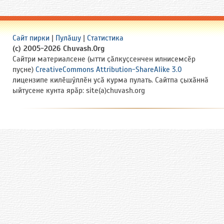
Сайт пирки
|
Пулӑшу
|
Статистика
(c) 2005-2026 Chuvash.Org
Сайтри материалсене (ытти ҫӑлкуҫсенчен илнисемсӗр
пуҫне)
CreativeCommons Attribution-ShareAlike 3.0
лицензипе килӗшӳллӗн усӑ курма пулать. Сайтпа ҫыхӑннӑ
ыйтусене кунта ярӑр: site(a)chuvash.org