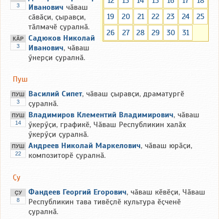
12
13
14
15
16
17
18
3
Иванович
чӑваш
19
20
21
22
23
24
25
сӑвӑҫи, ҫыравҫи,
тӑлмачӗ ҫуралнӑ.
26
27
28
29
30
31
Садюков Николай
КӐР
3
Иванович
, чӑваш
ӳнерҫи ҫуралнӑ.
Пуш
Василий Сипет
, чӑваш ҫыравҫи, драматургӗ
ПУШ
3
ҫуралнӑ.
Владимиров Клементий Владимирович
, чӑваш
ПУШ
14
ӳкерӳҫи, графикӗ, Чӑваш Республикин халӑх
ӳкерӳҫи ҫуралнӑ.
Андреев Николай Маркелович
, чӑваш юрӑҫи,
ПУШ
22
композиторӗ ҫуралнӑ.
Ҫу
Фандеев Георгий Егорович
, чӑваш кӗвӗҫи, Чӑваш
ҪУ
8
Республикин тава тивӗҫлӗ культура ӗҫченӗ
ҫуралнӑ.