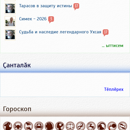
Тарасов в защиту истины
17
Симек - 2026
3
Судьба и наследие легендарного Ухсая
17
... ыттисем
Ҫанталӑк
Тӗплӗрех
Гороскоп