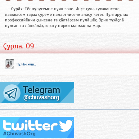
Сурӑх
: Тӗлпулусемпе пуян эрне. Инҫе ҫула тухакансене,
лавккасем тӑрӑх ҫӳреме палӑртнисене ӑнӑҫу кӗтет. Пултарулӑх
профессийӗнчи ҫынсене те ҫӑлтӑрсем пулӑшӗҫ. Эрне тухӑҫлӑ
пулсан та лӑпкӑлӑх, юрату пирки манмалла мар.
Ҫурла, 09
Пулӑм хуш...