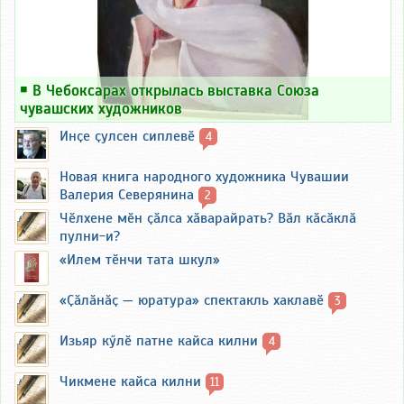
￭
В Чебоксарах открылась выставка Союза
чувашских художников
Инҫе ҫулсен сиплевӗ
4
Новая книга народного художника Чувашии
Валерия Северянина
2
Чӗлхене мӗн ҫӑлса хӑварайрать? Вӑл кӑсӑклӑ
пулни-и?
«Илем тӗнчи тата шкул»
«Ҫӑлӑнӑҫ — юратура» спектакль хаклавӗ
3
Изьяр кӳлӗ патне кайса килни
4
Чикмене кайса килни
11