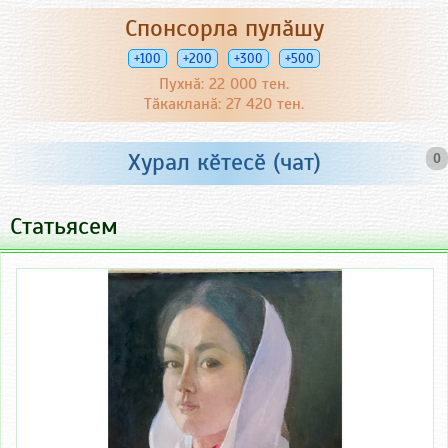
Спонсорла пулӑшу
+100
+200
+300
+500
Пухнӑ: 22 000 тен.
Тӑкакланӑ: 27 420 тен.
Хурал кӗтесӗ (чат)
0
Статьясем