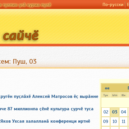
По-русски
а туллин усӑ курма пулӗ
ем: Пуш, 03
««
Тун
Ытл
Юн
ругӗн пуҫлӑхӗ Алексей Матросов ӗҫ вырӑнне
че 87 миллионпа ҫӗнӗ культура ҫурчӗ туса
02
03
04
 Яков Ухсая халалланӑ конференци иртнӗ
09
10
11