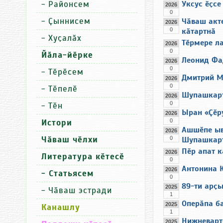
-
Районсем
Уксус ӗҫсе
2026
0
-
Ҫыннисем
Чӑваш акт
2026
0
кӑтартнӑ
-
Хуҫалӑх
Тӗрмере л
2026
0
Йӑла-йӗрке
Леонид Фа
2026
0
-
Тӗрӗсем
Дмитрий М
2026
0
-
Тӗпелӗ
Шупашкарт
2026
0
-
Тӗн
Ыран «Ҫӗр
2026
Истори
0
Ашшӗпе ыв
2026
Чӑваш чӗлхи
0
Шупашкарт
Пӗр апат к
2026
Литература кӗтесӗ
0
Антонина К
2026
- Статьясем
0
89-ти арҫы
2025
-
Чӑваш эстради
1
Оперӑпа ба
2025
Канашлу
1
Нижневарт
2025