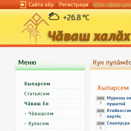
Сайта кӗр
|
Регистраци
|
Сайта кӗрсен унп
+26.8 °C
Меню
Кун пулӑмӗс
Хыпарсем
Хыпарсем
Статьясем
Муркаш ок
2026
Чӑваш Ен
0
пушатнӑ
Атайкассин
2026
-
Чӑвашсем
0
лартӗҫ
Слакпуҫра
-
Хуласем
2026
0