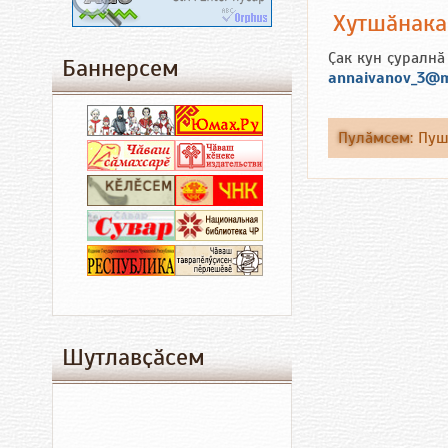
Хутшӑнак
Ҫак кун ҫуралнӑ
Баннерсем
annaivanov_3@m
Пулӑмсем
:
Пу
Шутлавҫӑсем