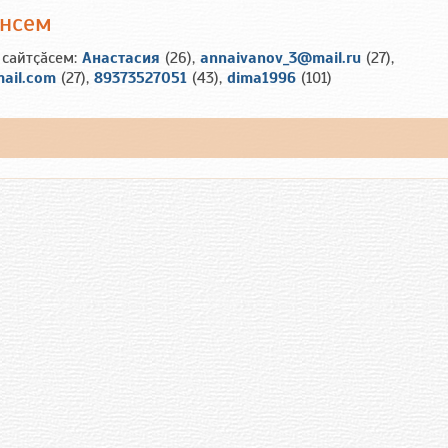
ансем
 сайтҫӑсем:
Анастасия
(26),
annaivanov_3@mail.ru
(27),
ail.com
(27),
89373527051
(43),
dima1996
(101)
ш