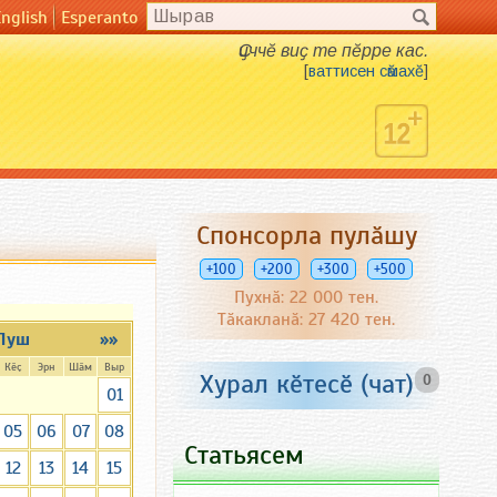
English
Esperanto
Ҫиччӗ виҫ те пӗрре кас.
[
ваттисен сӑмахӗ
]
Спонсорла пулӑшу
+100
+200
+300
+500
Пухнӑ: 22 000 тен.
Тӑкакланӑ: 27 420 тен.
Пуш
»»
Кӗҫ
Эрн
Шӑм
Выр
Хурал кӗтесӗ (чат)
0
01
05
06
07
08
Статьясем
12
13
14
15