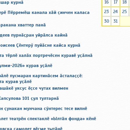
16
17
18
 шар курнӑ
23
24
25
ерӗ Пӗрремӗш канала хӑй ҫинчен каласа
30
31
аракана хваттер панӑ
деев пурнӑҫран уйрӑлса кайнӑ
оисеев Ҫӗнтерӳ пуйӑсне кайса курнӑ
а тӗрлӗ халӑх портречӗсен куравӗ уҫӑлнӑ
улми-2026» курав уҫӑлӗ
ӑлӗ пусмаран картинӑсем ӑсталаҫҫӗ:
а курав уҫӑлӗ
ашӑкӗ уксус ӗҫсе чутах вилмен
апсулова 101 ҫул тултарнӑ
н ҫунакан мунчана сӳнтерес тесе вилнӗ
лет театрӗн спектаклӗ «Ылтӑн фонда» кӗнӗ
овска самолет вӗҫме тытӑнӗ