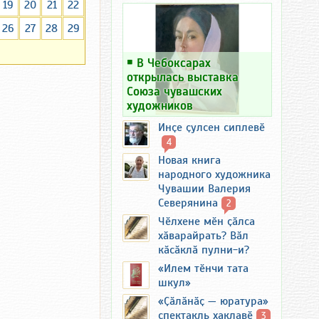
19
20
21
22
26
27
28
29
￭
В Чебоксарах
открылась выставка
Союза чувашских
художников
Инҫе ҫулсен сиплевӗ
4
Новая книга
народного художника
Чувашии Валерия
Северянина
2
Чӗлхене мӗн ҫӑлса
хӑварайрать? Вӑл
кӑсӑклӑ пулни-и?
«Илем тӗнчи тата
шкул»
«Ҫӑлӑнӑҫ — юратура»
спектакль хаклавӗ
3