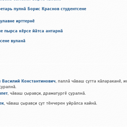
етарь пулнӑ Борис Краснов студентсене
улавне ирттернӗ
е пырса кӗрсе йӑтса антарнӑ
сене вуланӑ
 Василий Константинович
, паллӑ чӑваш ҫутта кӑлараканӗ, и
ҫуралнӑ.
ипет
, чӑваш ҫыравҫи, драматургӗ ҫуралнӑ.
ек
, чӑваш ҫыравҫи ҫут тӗнчерен уйрӑлса кайнӑ.