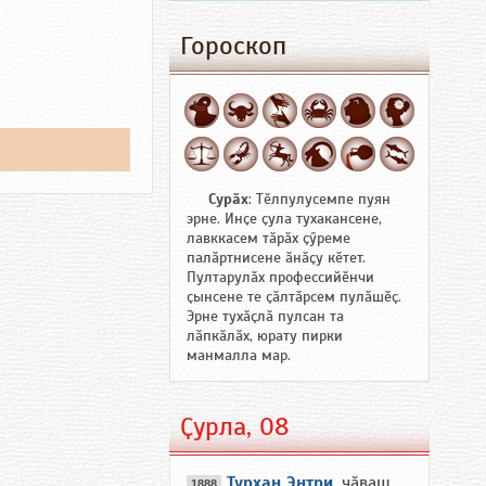
Гороскоп
Сурӑх
: Тӗлпулусемпе пуян
эрне. Инҫе ҫула тухакансене,
лавккасем тӑрӑх ҫӳреме
палӑртнисене ӑнӑҫу кӗтет.
Пултарулӑх профессийӗнчи
ҫынсене те ҫӑлтӑрсем пулӑшӗҫ.
Эрне тухӑҫлӑ пулсан та
лӑпкӑлӑх, юрату пирки
манмалла мар.
Ҫурла, 08
Турхан Энтри
, чӑваш
1888