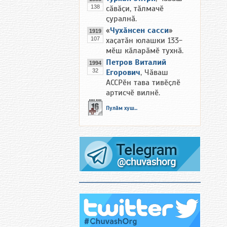
138
сӑвӑҫи, тӑлмачӗ
ҫуралнӑ.
«
Чухӑнсен сасси
»
1919
107
хаҫатӑн юлашки 133-
мӗш кӑларӑмӗ тухнӑ.
Петров Виталий
1994
32
Егорович
, Чӑваш
АССРӗн тава тивӗҫлӗ
артисчӗ вилнӗ.
Пулӑм хуш...