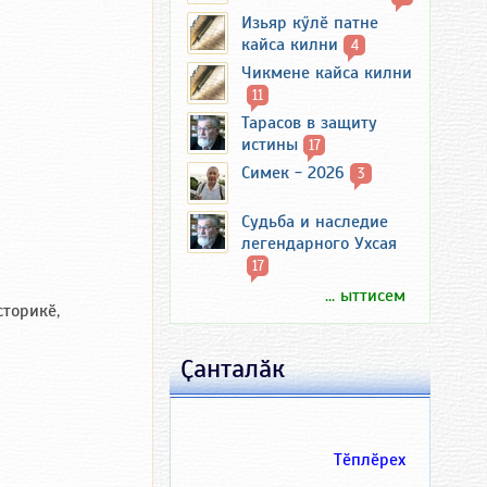
Изьяр кӳлӗ патне
кайса килни
4
Чикмене кайса килни
11
Тарасов в защиту
истины
17
Симек - 2026
3
Судьба и наследие
легендарного Ухсая
17
... ыттисем
сторикӗ,
Ҫанталӑк
Тӗплӗрех