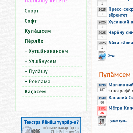
Паллашу кӗтесӗ
1
Пресс-секр
Спорт
2025
1
вӗрентет
Софт
Хусанкай в
2025
1
Кулӑшсем
Чарӑну ҫин
2025
1
Пӗрлӗх
Айхи сӑвви
2025
1
-
Хутшӑнакансем
Хуш
-
Улшӑнусем
-
Пулӑшу
Пулӑмсем
-
Реклама
Магницкий
1839
187
этнографӗ 
Каҫӑсем
Василий С
1940
86
Мӗтри Кип
1991
35
Пулӑм хуш...