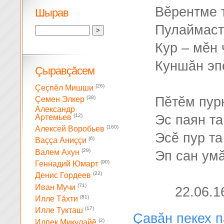
Вĕрентме т
Шырав
Пулаймаст
Кур – мĕн 
Куншăн эп
Çыравçăсем
(26)
Çеçпĕл Мишши
Пĕтĕм пурн
(38)
Çемен Элкер
Александр
(12)
Эс паян т
Артемьев
(160)
Алексей Воробьев
Эсĕ пур та
(6)
Ваççа Аниççи
(29)
Валем Ахун
Эп сан умă
(90)
Геннадий Юмарт
(22)
Денис Гордеев
(71)
Иван Мучи
22.06.1
(81)
Илле Тăхти
(17)
Илле Тукташ
Çавăн пекех 
(2)
Илпек Микулайĕ