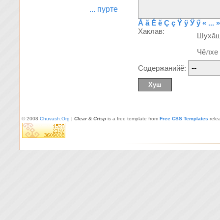
... пурте
Ă
ă
Ĕ
ĕ
Ç
ç
Ÿ
ÿ
Ӳ
ӳ
« ... »
Хаклав:
Шухă
Чĕлхе
Содержанийĕ:
© 2008
Chuvash.Org
|
Clear & Crisp
is a free template from
Free CSS Templates
rele