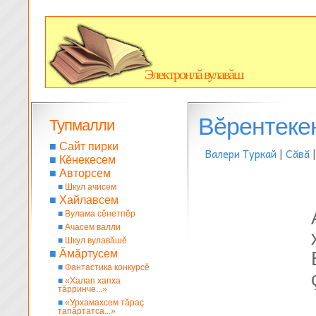
Электронлă вулавăш
Вĕрентеке
Тупмалли
■
Сайт пирки
Валери Туркай
|
Сăвă
■
Кĕнекесем
■
Авторсем
■
Шкул ачисем
■
Хайлавсем
■
Вулама сĕнетпĕр
■
Ачасем валли
■
Шкул вулавăшĕ
■
Ăмăртусем
■
Фантастика конкурсĕ
■
«Халап хапха
тăрринче...»
■
«Урхамахсем тăраç
тапăртатса...»