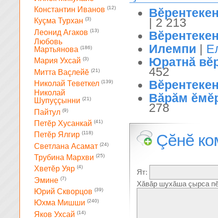
(12)
Константин Иванов
Вĕрентеке
| 2 213
(3)
Куçма Турхан
(13)
Леонид Агаков
Вĕрентеке
Любовь
Илемпи
|
Е
(186)
Мартьянова
Юратнă вĕ
(3)
Мария Ухсай
452
(21)
Митта Ваçлейĕ
Вĕрентеке
(139)
Николай Теветкел
Николай
Вăрăм ĕмĕр
(21)
Шупуççынни
278
(9)
Пайтул
(41)
Петĕр Хусанкай
(118)
Петĕр Ялгир
Çĕнĕ ко
(24)
Светлана Асамат
(25)
Трубина Мархви
(4)
Хветĕр Уяр
Ят:
(7)
Эмине
Хăвăр шухăша çырса пĕ
(39)
Юрий Скворцов
(240)
Юхма Мишши
(14)
Яков Ухсай