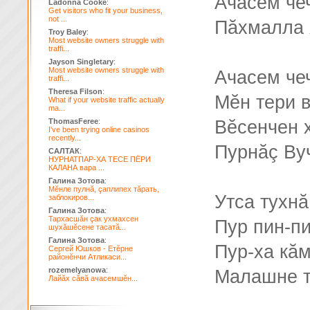
Ачасем че
Ladonna Cooke
:
Get visitors who fit your business,
not ...
Пăхмалла 
Troy Baley
:
Most website owners struggle with
traffi...
Jayson Singletary
:
Most website owners struggle with
Ачасем че
traffi...
Theresa Filson
:
Мĕн тери в
What if your website traffic actually
ma...
ThomasFeree
:
Вĕсенчен х
I've been trying online casinos
recently...
Пурнăç Вуч
САЛТАК
:
НУРНАТПАР-ХА ТЕСЕ ПЁРИ
КАЛАНА вара ...
Галина Зотова
:
Мĕнле пулнă, çаплипех тăрать,
Утса тухн
заблокиров...
Галина Зотова
:
Тархасшăн çак ухмахсен
Пур пин-п
шухăшĕсене тасатă...
Галина Зотова
:
Пур-ха кă
Сергей Юшков - Етĕрне
районĕнчи Атликаси...
rozemelyanowa
:
Малашне т
Лайăх сăвă ачасемшĕн...