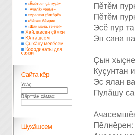
■
«Ĕмĕтсен çăлкуçĕ»
Пĕтĕм пур
■
«Ачалăх урамĕ»
Пĕтĕм пур
■
«Ăраскал çăлтăрĕ»
■
«Чăваш йăмри»
Эсĕ пур та
■
«Шан мана, тĕнче!»
■
Хайлавсен çăмхи
Эп сана п
■
Юлташсем
■
Çыхăну мелĕсем
■
Координаты для
связи
Çын хыçне
Куçунтан и
Сайта кĕр
Эс ялан в
Усăç:
Пулăшу са
Вăрттăн сăмах:
Ачасемшĕн
Пĕлнĕрен:
Шухăшсем