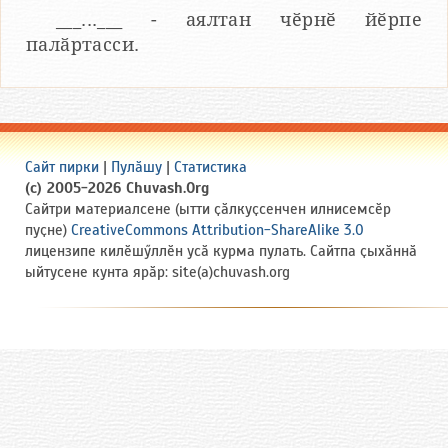
___...___ - аялтан чӗрнӗ йӗрпе
палӑртасси.
Сайт пирки
|
Пулӑшу
|
Статистика
(c) 2005-2026 Chuvash.Org
Сайтри материалсене (ытти ҫӑлкуҫсенчен илнисемсӗр
пуҫне)
CreativeCommons Attribution-ShareAlike 3.0
лицензипе килӗшӳллӗн усӑ курма пулать. Сайтпа ҫыхӑннӑ
ыйтусене кунта ярӑр: site(a)chuvash.org