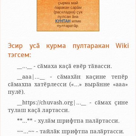
ҫырма май
паракан сарӑм
(раскладка) ҫук
пулсан ӑна
КУНТАН
илме
пултаратӑр.
Эсир усӑ курма пултаракан Wiki
тэгсем:
__...__ - сӑмаха каҫӑ евӗр тӑвасси.
__aaa|...__ - сӑмахӑн каҫине тепӗр
сӑмахпа хатӗрлесси («...» вырӑнне «ааа»
пулӗ).
__https://chuvash.org|...__ - сӑмах ҫине
тулаш каҫӑ лартасси.
**...** - хулӑм шрифтпа палӑртасси.
~~...~~ - тайлӑк шрифтпа палӑртасси.