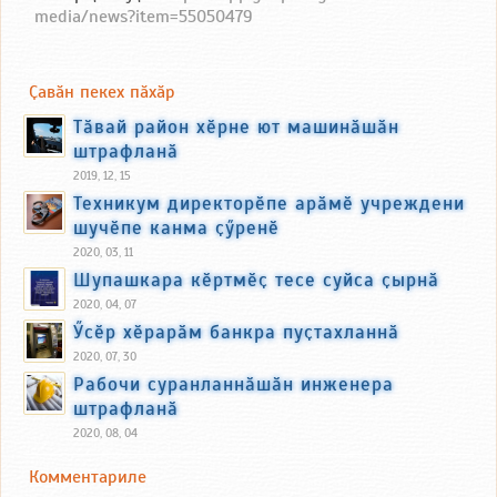
media/news?item=55050479
Ҫавӑн пекех пӑхӑр
Тӑвай район хӗрне ют машинӑшӑн
штрафланӑ
2019, 12, 15
Техникум директорӗпе арӑмӗ учреждени
шучӗпе канма ҫӳренӗ
2020, 03, 11
Шупашкара кӗртмӗҫ тесе суйса ҫырнӑ
2020, 04, 07
Ӳсӗр хӗрарӑм банкра пуҫтахланнӑ
2020, 07, 30
Рабочи суранланнӑшӑн инженера
штрафланӑ
2020, 08, 04
Комментариле