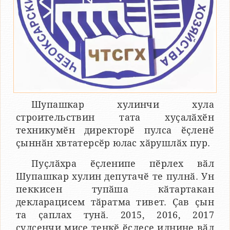
Шупашкар хулинчи хула
строительствин тата хуҫалӑхӗн
техникумӗн директорӗ пулса ӗҫленӗ
ҫыннӑн хвтатерсӗр юлас хӑрушлӑх пур.
Пуҫлӑхра ӗҫленипе пӗрлех вӑл
Шупашкар хулин депутачӗ те пулнӑ. Ун
пеккисен тупӑша кӑтартакан
декларацисем тӑратма тивет. Ҫав ҫын
та ҫаплах тунӑ. 2015, 2016, 2017
ҫулсенчи миҫе тенкӗ ӗҫлесе илнине вӑл