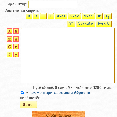
Сирӗн ятӑp:
Анлӑлатса ҫырни:
B
T
U
T
Ячӗ1
Ячӗ2
Ячӗ3
#
X
2
2
X
Ӳкерчӗк
http://
Пурӗ кӗртнӗ:
0
симв. Чи пысӑк виҫе:
1200
симв.
-
комментари ҫырмалли
йӗркепе
килӗшетӗп
Сирӗн чӑвашла