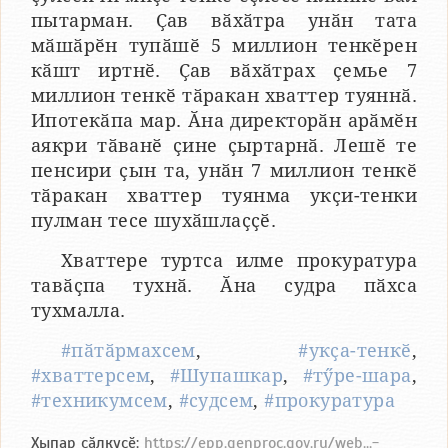
пытарман. Ҫав вӑхӑтра унӑн тата
мӑшӑрӗн тупӑшӗ 5 миллион тенкӗрен
кӑшт иртнӗ. Ҫав вӑхӑтрах ҫемье 7
миллион тенкӗ тӑракан хваттер туяннӑ.
Ипотекӑпа мар. Ӑна директорӑн арӑмӗн
аякри тӑванӗ ҫине ҫыртарнӑ. Лешӗ те
пенсири ҫын та, унӑн 7 миллион тенкӗ
тӑракан хваттер туянма укҫи-тенки
пулман тесе шухӑшлаҫҫӗ.
Хваттере туртса илме прокуратура
тавӑҫпа тухнӑ. Ӑна судра пӑхса
тухмалла.
#пӑтӑрмахсем
,
#укҫа-тенкӗ
,
#хваттерсем
,
#Шупашкар
,
#тӳре-шара
,
#техникумсем
,
#судсем
,
#прокуратура
Хыпар ҫӑлкуҫӗ:
https://epp.genproc.gov.ru/web...-