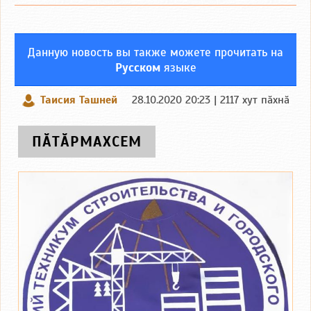
Данную новость вы также можете прочитать на
Русском
языке
Таисия Ташней
28.10.2020 20:23 | 2117 хут пӑхнӑ
ПӐТӐРМАХСЕМ