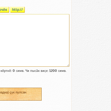
рчӗк
http://
 кӗртнӗ:
0
симв. Чи пысӑк виҫе:
1200
симв.
адка) ҫук пулсан