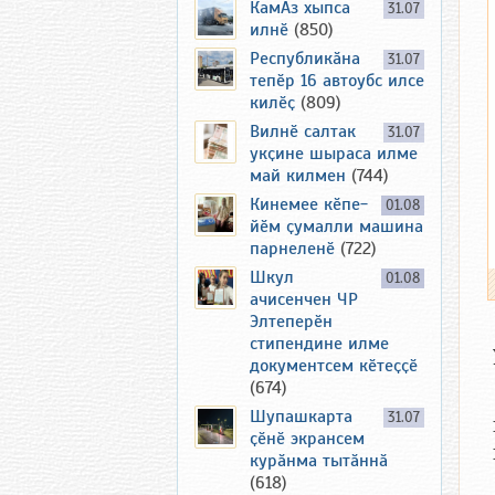
КамАз хыпса
31.07
илнӗ
(850)
Республикӑна
31.07
тепӗр 16 автоубс илсе
килӗҫ
(809)
Вилнӗ салтак
31.07
укҫине шыраса илме
май килмен
(744)
Кинемее кӗпе-
01.08
йӗм ҫумалли машина
парнеленӗ
(722)
Шкул
01.08
ачисенчен ЧР
Элтеперӗн
стипендине илме
документсем кӗтеҫҫӗ
(674)
Шупашкарта
31.07
ҫӗнӗ экрансем
курӑнма тытӑннӑ
(618)