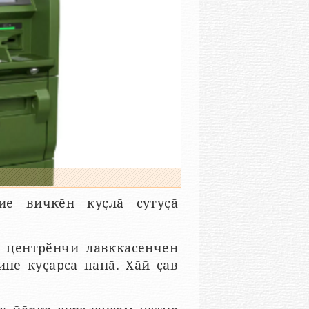
ие вичкӗн куҫлӑ сутуҫӑ
 центрӗнчи лавккасенчен
ине куҫарса панӑ. Хӑй ҫав