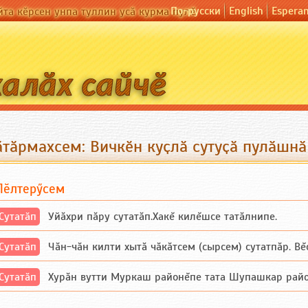
По-русски
English
Espera
йта кӗрсен унпа туллин усӑ курма пулӗ
ӑтӑрмахсем: Вичкӗн куҫлӑ сутуҫӑ пулӑшнӑ
Пӗлтерӳсем
Сутатӑп
Уйăхри пăру сутатăп.Хакĕ килĕшсе татăлнипе.
Сутатӑп
Чăн-чăн килти хытă чăкăтсем (сырсем) сутатпăр. Вĕсе
Сутатӑп
Хурăн вутти Муркаш районĕпе тата Шупашкар районĕнч