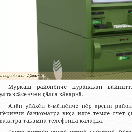
mnogoblock.ru сӑнӳкерчӗкӗ
Муркаш районӗнче пурӑнакан вӑйпитт
ултавҫӑсенчен ҫӑлса хӑварнӑ.
Авӑн уйӑхӗн 6-мӗшӗнче пӗр арҫын район
пӗринчи банкоматра укҫа илсе темле счёт ҫ
вӑхӑтра такампа телефонпа калаҫнӑ.