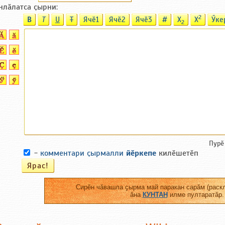
нлӑлатса ҫырни:
2
B
T
U
T
Ячӗ1
Ячӗ2
Ячӗ3
#
X
X
Ӳке
2
Пурӗ
-
комментари ҫырмалли
йӗркепе
килӗшетӗп
Сирӗн чӑвашла ҫырма май паракан сарӑм (раскл
ӑна
КУНТАН
илме пултаратӑр.