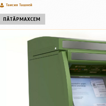
Таисия Ташней
ПӐТӐРМАХСЕМ