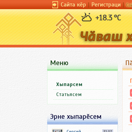
Сайта кӗр
|
Регистраци
|
Са
+18.3 °C
Меню
П
Хыпарсем
Статьясем
Эрне хыпарӗсем
Сергей