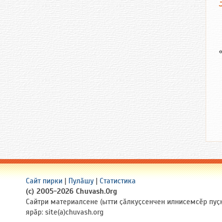
Сайт пирки
|
Пулӑшу
|
Статистика
(c) 2005-2026 Chuvash.Org
Сайтри материалсене (ытти ҫӑлкуҫсенчен илнисемсӗр пуҫ
ярӑр: site(a)chuvash.org