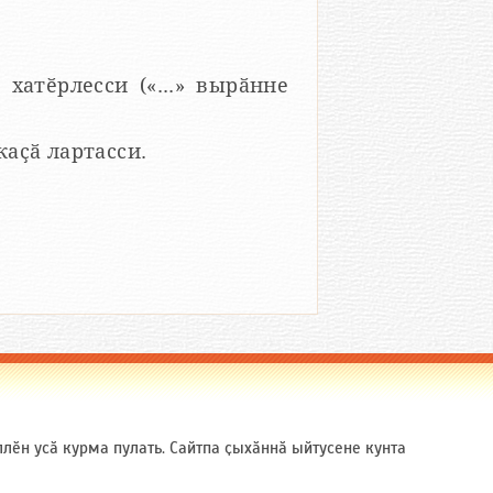
 хатӗрлесси («...» вырӑнне
 каҫӑ лартасси.
ӗн усӑ курма пулать. Сайтпа ҫыхӑннӑ ыйтусене кунта