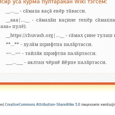
Эсир усӑ курма пултаракан Wiki тэгсем:
__...__ - сӑмаха каҫӑ евӗр тӑвасси.
__aaa|...__ - сӑмахӑн каҫине тепӗр сӑмахпа
«ааа» пулӗ).
__https://chuvash.org|...__ - сӑмах ҫине тулаш
**...** - хулӑм шрифтпа палӑртасси.
~~...~~ - тайлӑк шрифтпа палӑртасси.
___...___ - аялтан чӗрнӗ йӗрпе палӑртасси.
не)
CreativeCommons Attribution-ShareAlike 3.0
лицензипе килӗшӳлл