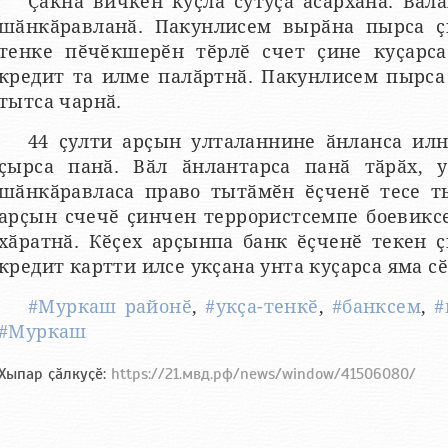
Ҫакна вичкӗн куҫлӑ сутуҫӑ асӑрханӑ. Вӑл
шӑнкӑравланӑ. Пакунлисем вырӑна пырса ҫ
тенке пӗчӗкшерӗн тӗрлӗ счет ҫине куҫарса
кредит та илме палӑртнӑ. Пакунлисем пырса
тытса чарнӑ.
44 ҫулти арҫын улталаннине ӑнланса ил
ҫырса панӑ. Вӑл ӑнлантарса панӑ тӑрӑх, 
шӑнкӑравласа право тытӑмӗн ӗҫченӗ тесе т
арҫын счечӗ ҫинчен террористсемпе боевиксе
хӑратнӑ. Кӗҫех арҫынпа банк ӗҫченӗ текен 
кредит картти илсе укҫана унта куҫарса яма с
#Муркаш районӗ
,
#укҫа-тенкӗ
,
#банксем
,
#
#Муркаш
Хыпар ҫӑлкуҫӗ:
https://21.мвд.рф/news/window/41506080/