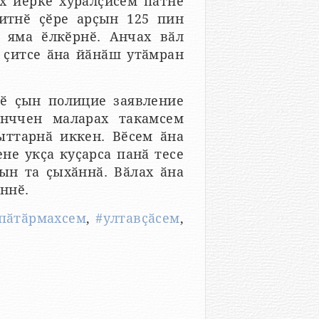
ах йӗрке хуралҫисем патне
итнӗ ҫӗре арҫын 125 пин
 яма ӗлкӗрнӗ. Анчах вӑл
 ҫитсе ӑна йӑнӑш утӑмран
нӗ ҫын полицие заявление
унччен маларах такамсем
ыттарнӑ иккен. Вӗсем ӑна
не укҫа куҫарса панӑ тесе
ҫын та ҫыхӑннӑ. Вӑлах ӑна
ӗннӗ.
пӑтӑрмахсем
,
#ултавҫӑсем
,