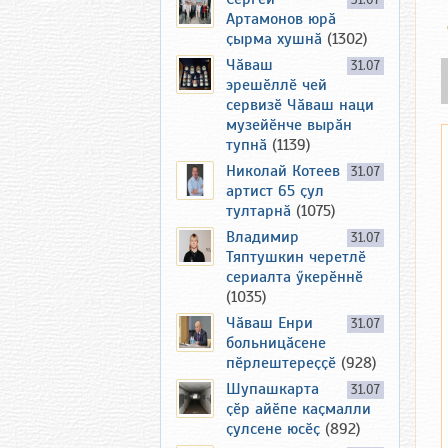
31.07
Артамонов юрӑ
ҫырма хушнӑ
(1302)
Чӑваш
31.07
эрешӗллӗ чей
сервизӗ Чӑваш наци
музейӗнче вырӑн
тупнӑ
(1139)
Николай Котеев
31.07
артист 65 ҫул
тултарнӑ
(1075)
Владимир
31.07
Тяптушкин черетлӗ
сериалта ӳкерӗннӗ
(1035)
Чӑваш Енри
31.07
больницӑсене
пӗрлештереҫҫӗ
(928)
Шупашкарта
31.07
ҫӗр айӗпе каҫмалли
ҫулсене юсӗҫ
(892)