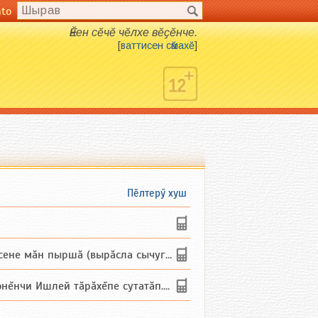
nto
Ӗнен сӗчӗ чӗлхе вӗҫӗнче.
[
ваттисен сӑмахӗ
]
Пӗлтерӳ хуш
не мăн пыршă (вырăсла сычуг) ...
и Ишлей тăрăхĕпе сутатăп. Ха...