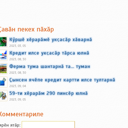
Ҫавӑн пекех пӑхӑр
Кӳршӗ хӗрарӑмӗ укҫасӑр хӑварнӑ
2023, 03, 05
Кредит илсе укҫасӑр тӑрса юлнӑ
2023, 08, 30
Ферма тума шантарнӑ та... туман
2023, 08, 30
Ҫынсен ячӗпе кредит картти илсе тултарнӑ
2023, 09, 04
59-ти хӗрарӑм 290 пинсӗр юлнӑ
2023, 09, 05
Комментариле
ирӗн ятӑp: