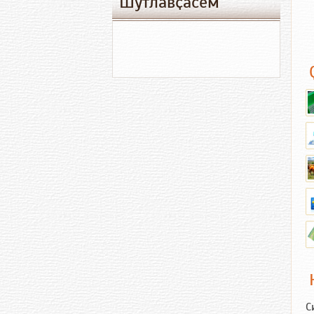
Шутлавҫӑсем
С