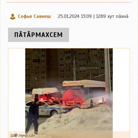
Софья Савнеш
25.01.2024 13:09 | 1289 хут пӑхнӑ
ПӐТӐРМАХСЕМ
ШӖМ тунӑ сӑн