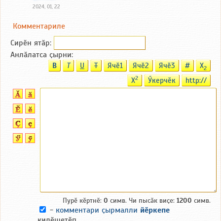
2024, 01, 22
Комментариле
Сирӗн ятӑp:
Анлӑлатса ҫырни:
B
T
U
T
Ячӗ1
Ячӗ2
Ячӗ3
#
X
2
2
X
Ӳкерчӗк
http://
Пурӗ кӗртнӗ:
0
симв. Чи пысӑк виҫе:
1200
симв.
-
комментари ҫырмалли
йӗркепе
килӗшетӗп