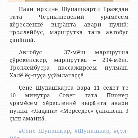
Паян ирхине Шупашкарти Граждан
тата Чернышевский урамӗсем
хӗресленнӗ вырӑнта авари пулнӑ:
троллейбус, маршрутка тата автобус
ҫапӑннӑ.
Автобус – 37-мӗш маршрутпа
ҫӳрекенскер, маршрутка – 234-мӗш.
Троллейбусра пассажирсем пулман.
Халӗ ӗҫ-пуҫа уҫӑмлатаҫҫӗ.
Ҫӗнӗ Шупашкарта вара 11 сехет те
10 минутра Совет тата Пионер
урамӗсем хӗресленнӗ вырӑнта авари
пулнӑ. «Ладӑпа» «Мерседес» ҫапӑнсан 3
ҫын аманнӑ.
#Ҫӗнӗ Шупашкар
,
#Шупашкар
,
#ҫул-