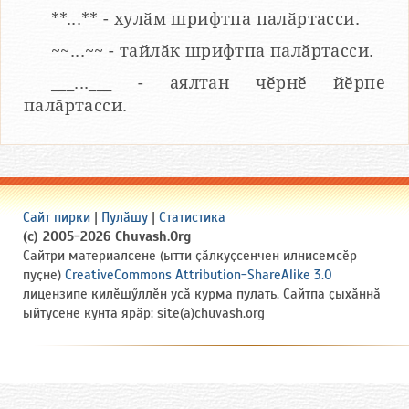
**...** - хулӑм шрифтпа палӑртасси.
~~...~~ - тайлӑк шрифтпа палӑртасси.
___...___ - аялтан чӗрнӗ йӗрпе
палӑртасси.
Сайт пирки
|
Пулӑшу
|
Статистика
(c) 2005-2026 Chuvash.Org
Сайтри материалсене (ытти ҫӑлкуҫсенчен илнисемсӗр
пуҫне)
CreativeCommons Attribution-ShareAlike 3.0
лицензипе килӗшӳллӗн усӑ курма пулать. Сайтпа ҫыхӑннӑ
ыйтусене кунта ярӑр: site(a)chuvash.org