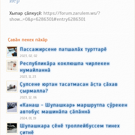
йӗр
Хыпар ҫӑлкуҫӗ:
https://forum.zarulem.ws/?
show...=0&p=6286301#entry6286301
Ҫавӑн пекех пӑхӑр
Пассажирсене патшалӑх турттарӗ
2023, 02, 02
Республикӑра коклюшпа чирлекен
нумайланнӑ
2023, 11, 23
Ҫулсене юртан тасатмасан ӑҫта ҫӑхав
ҫырмалла?
2023, 12, 06
«Канаш - Шупашкар» маршрутпа ҫӳрекен
автобус машинӑпа ҫӑпӑннӑ
2024, 01, 19
Шупашкара ҫӗнӗ троллейбуссем тинех
ҫитнӗ