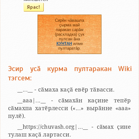
Сирӗн чӑвашла
ҫырма май
паракан сарӑм
(раскладка) ҫук
пулсан ӑна
КУНТАН
илме
пултаратӑр.
Эсир усӑ курма пултаракан Wiki
тэгсем:
__...__ - сӑмаха каҫӑ евӗр тӑвасси.
__aaa|...__ - сӑмахӑн каҫине тепӗр
сӑмахпа хатӗрлесси («...» вырӑнне «ааа»
пулӗ).
__https://chuvash.org|...__ - сӑмах ҫине
тулаш каҫӑ лартасси.