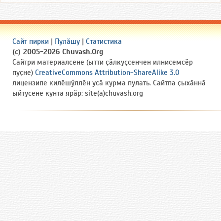
Сайт пирки
|
Пулӑшу
|
Статистика
(c) 2005-2026 Chuvash.Org
Сайтри материалсене (ытти ҫӑлкуҫсенчен илнисемсӗр
пуҫне)
CreativeCommons Attribution-ShareAlike 3.0
лицензипе килӗшӳллӗн усӑ курма пулать. Сайтпа ҫыхӑннӑ
ыйтусене кунта ярӑр: site(a)chuvash.org