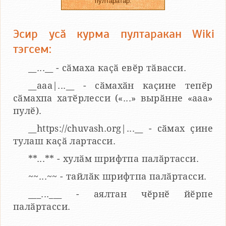
пултаратӑр.
Эсир усӑ курма пултаракан Wiki
тэгсем:
__...__ - сӑмаха каҫӑ евӗр тӑвасси.
__aaa|...__ - сӑмахӑн каҫине тепӗр
сӑмахпа хатӗрлесси («...» вырӑнне «ааа»
пулӗ).
__https://chuvash.org|...__ - сӑмах ҫине
тулаш каҫӑ лартасси.
**...** - хулӑм шрифтпа палӑртасси.
~~...~~ - тайлӑк шрифтпа палӑртасси.
___...___ - аялтан чӗрнӗ йӗрпе
палӑртасси.