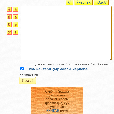
2
X
Ӳкерчӗк
http://
Пурӗ кӗртнӗ:
0
симв. Чи пысӑк виҫе:
1200
симв.
-
комментари ҫырмалли
йӗркепе
килӗшетӗп
Сирӗн чӑвашла
ҫырма май
паракан сарӑм
(раскладка) ҫук
пулсан ӑна
КУНТАН
илме