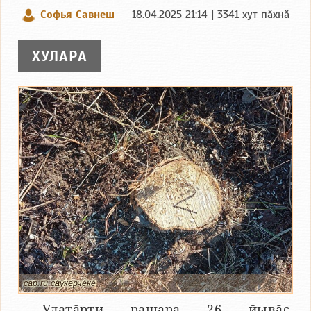
Софья Савнеш
18.04.2025 21:14 | 3341 хут пӑхнӑ
ХУЛАРА
cap.ru сӑнӳкерчӗкӗ
Улатӑрти ращара 26 йывӑҫ