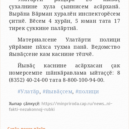
ҫухалнине хула ҫыннисем асӑрханӑ.
Вырӑна Вӑрман хуралӗн инспекторӗсем
ҫитнӗ. Вӗсем 4 хурӑн, 5 юман тата 17
тирек ҫуккине палӑртнӑ.
Материалсене Улатӑрти полици
уйрӑмне пӑхса тухма панӑ. Ведомство
йывӑҫсене кам каснине тӗпчӗ.
Йывӑҫ каснине асӑрхасан ҫак
номерсемпе шӑнкӑравлама ыйтаҫҫӗ: 8
(8352) 40-24-00 тата 8-800-100-94-00.
#Улатӑр
,
#йывӑҫсем
,
#полици
Хыпар ҫӑлкуҫӗ:
https://minpriroda.cap.ru/news...ni-
fakti-nezakonnoj-rubki
Ҫавӑн пекех пӑхӑр