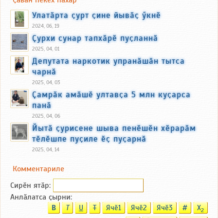
Улатӑрта ҫурт ҫине йывӑҫ ӳкнӗ
2024, 06, 19
Ҫурхи сунар тапхӑрӗ пуҫланнӑ
2025, 04, 01
Депутата наркотик упранӑшӑн тытса
чарнӑ
2025, 04, 03
Ҫамрӑк амӑшӗ ултавҫа 5 млн куҫарса
панӑ
2025, 04, 06
Йытӑ ҫурисене шыва пенӗшӗн хӗрарӑм
тӗлӗшпе пуҫиле ӗҫ пуҫарнӑ
2025, 04, 14
Комментариле
Сирӗн ятӑp:
Анлӑлатса ҫырни:
B
T
U
T
Ячӗ1
Ячӗ2
Ячӗ3
#
X
2