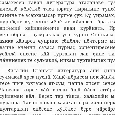
сӑмахӗсӗр тӑван литература аталанӑвӗ ту
илемлӗ кӗвӗллӗ таса юрату лирикине тунсӑ
тӑнине те асӑрхамасӑр иртме ҫук. Ку, уйрӑма
пурнӑҫне куҫ умне чӗрӗлле кӑларса тӑратак
витӗмлӗ хайлавӗсенче аван курӑнать. И
верлибрпа – ҫамрӑклах усӑ курни Станьял
аякка хӑварса чунрине ҫӗнӗлле пӗлтерме ма
вӑйне ӗненни сӑвӑҫа пурнӑҫ ориентирӗсене
усӑллӑ енсене хӑй туртакан лав ҫине ти
чӑнниепех те сулмаклӑ, никам туртаймиех пул
Виталий Станьял литература ани ҫин
сулмаклӑ ярса пуснӑ. Хӑшӗ-пӗрисем пек йӑпӑл
тесе шыв юхтарса ят-сум, чаппа хисеп ҫӗнс
Чавсапа хирсе хӑй валли ӑшӑ йӑва хатӗрл
суйламан вӑл. Веҫех тар тӑкса, халӑхшӑн ы
пурӑннӑ. Тӑван чӑваш халӑхӑн ырӑ йӑли-йӗр
пултаракан енӗсене хӳтӗлес ӗҫре чӑрсӑр