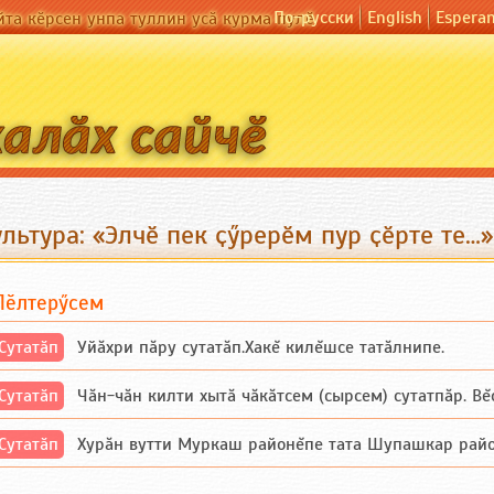
По-русски
English
Espera
йта кӗрсен унпа туллин усӑ курма пулӗ
льтура: «Элчӗ пек ҫӳрерӗм пур ҫӗрте те…»
Пӗлтерӳсем
Сутатӑп
Уйăхри пăру сутатăп.Хакĕ килĕшсе татăлнипе.
Сутатӑп
Чăн-чăн килти хытă чăкăтсем (сырсем) сутатпăр. Вĕсе
Сутатӑп
Хурăн вутти Муркаш районĕпе тата Шупашкар районĕнч