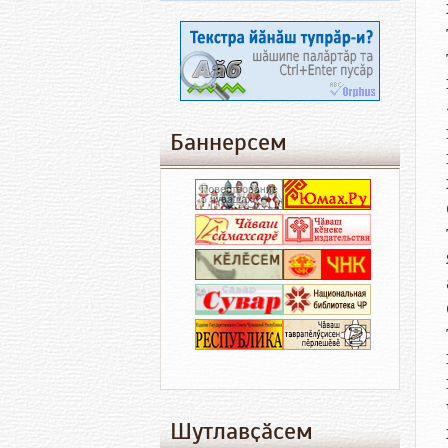
Баннерсем
Шутлавҫӑсем