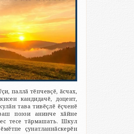
и, паллӑ тӗпчевҫӗ, ӑсчах,
укисен кандидачӗ, доцент,
кулӑн тава тивӗҫлӗ ӗҫченӗ
ваш поэзи анинче хӑйне
рес тесе тӑрмашать. Шкул
 ӗмӗтпе ҫунатланнӑскерӗн