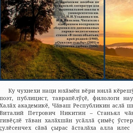
Ку чухнехи наци юхӑмӗн вӗри юнлӑ кӗрешӳҫ
поэт, публицист, таврапӗлӳҫӗ, филологи на
Халӑх академикӗ, Чӑваш Республикин аслӑ ш
Виталий Петрович Никитин – Станьял чӑ
тивӗҫлӗ тӑван халӑхшӑн усӑллӑ ҫимӗҫ ӳсте
ҫулӗсенчех сӑвӑ ҫырас ӑсталӑха алла илес