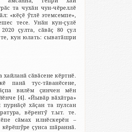
ри ӑмсаннӑ, тепри хӑй
рӑс та чухӑн чун-чӗреллӗ
л: «кӗҫӗ ӳтлӗ этемсемпе»,
ешес тесе. Унӑн кун-ҫулӗ
2020 ҫулта, сӑвӑҫ 80 ҫул
 те, кун юлать: сыватӑшри
 хайланӑ сӑвӑсене кӗртнӗ.
ӗ панӑ тус-тӑванӗсене,
нӑҫпа вилӗм ҫинчен мӗн
ӗнче [4]. «Йывӑр вӑхӑтра»
 пурнӑҫӗ хӑҫан та пулсан
атура, вӗрентӳ т.ыт. те.
чӗпе сӑмах илнӗскерӗн –
и кӗрӗшӳре ҫунса шӑраннӑ.