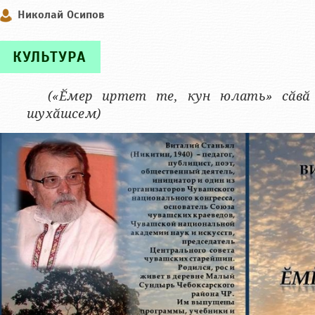
Николай Осипов
КУЛЬТУРА
(«Ӗмер иртет те, кун юлать» сӑвӑ 
шухӑшсем)