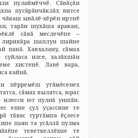
лли пулаймӗччӗ. Сӑвӑҫӑн
хпа пусӑрӑнчӑклӑх витсе
х, чӑваш ывӑлӗ-хӗрӗн иртнӗ
ан, тарӑн шухӑша яракан,
рӗклӗ сӑвӑ меслечӗпе –
а лирикӑра шаплун шайне
й панӑ. Хавхалану, сӑмах
 суйласа илсе, халӑхшӑн
еме хистенӗ. Лавӗ вара,
са кайнӑ.
чи пӗрремӗш утӑмӗсенех
татса, сӑмах вылятса, юрас
е илесси ют пулнӑ уншӑн.
ес енне ҫул уҫассине те
рӑ тӑвас туртӑмпа ӗҫлесе
кипе паян та усӑллӑ пулма
лӑхӗпе теветкеллӗхне те