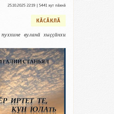
25.10.2025 22:19 | 5441 хут пӑхнӑ
КӐСӐКЛӐ
пуххине вуланӑ хыҫҫӑнхи