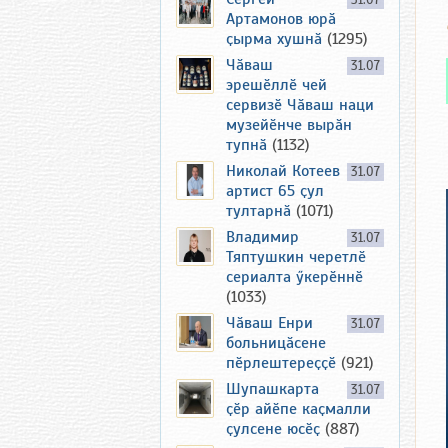
31.07
Артамонов юрӑ
ҫырма хушнӑ
(1295)
Чӑваш
31.07
эрешӗллӗ чей
сервизӗ Чӑваш наци
музейӗнче вырӑн
тупнӑ
(1132)
Николай Котеев
31.07
артист 65 ҫул
тултарнӑ
(1071)
Владимир
31.07
Тяптушкин черетлӗ
сериалта ӳкерӗннӗ
(1033)
Чӑваш Енри
31.07
больницӑсене
пӗрлештереҫҫӗ
(921)
Шупашкарта
31.07
ҫӗр айӗпе каҫмалли
ҫулсене юсӗҫ
(887)