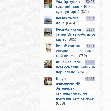
Улатӑр хулин
30.07
хисеплӗ ҫынни 100
ҫул тултарнӑ
(873)
КамАз хыпса
31.07
илнӗ
(846)
Республикӑна
31.07
тепӗр 16 автоубс илсе
килӗҫ
(805)
Вилнӗ салтак
31.07
укҫине шыраса илме
май килмен
(739)
Кинемее кӗпе-
01.08
йӗм ҫумалли машина
парнеленӗ
(715)
Шкул
01.08
ачисенчен ЧР
Элтеперӗн
стипендине илме
документсем кӗтеҫҫӗ
(668)