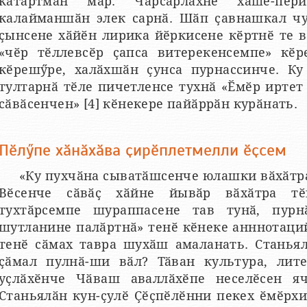
кӑтартман мар. Чӑрсӑрлӑхне хӑшӗ-пӗ
калайманшӑн элек сарнӑ. Шӑп ҫавнашкал чу
ҫынсене хӑйӗн лирика йӗркисене кӗртнӗ те вӑ
«чӗр тӗллевсӗр ҫапса витерекенсемпе» кӗр
кӗрешӳре, халӑхшӑн ҫунса пурнассинче. Ку 
тултарнӑ тӗле пичетленсе тухнӑ «Ӗмӗр иртет
сӑвӑсенчен» [4] кӗнекере пайӑррӑн курӑнать.
Пӗлӳпе хӑнӑхӑва ҫирӗплетмелли ӗҫсем
«Ку пухчӑна сыватӑшсенче юлашки вӑхӑтра
Вӗсенче сӑвӑҫ хӑйне йывӑр вӑхӑтра тӗк
тухтӑрсемпе шураппасене тав тунӑ, пур
шутланине палӑртнӑ» тенӗ кӗнеке анннотаций
тенӗ сӑмах тавра шухӑш амаланать. Станьял
ҫӑмал пулнӑ-ши вӑл? Тӑван культура, литер
уҫлӑхӗнче Чӑваш аваллӑхӗпе неселӗсен я
Станьялӑн кун-ҫулӗ Ҫӗҫпӗлӗнни пекех ӗмӗрх