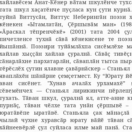
хайлавӗсем Анат-Кӗнер вӑтам шкулӗнче тухс
тата шкул хаҫатӗнче пуҫласа кун ҫути курнӑ
туйнӑ Виттусӑн, Виттус Неберингӑн поэзи 
кӗнекен «Ытамлатӑн, Ҫӗршывӑм ман» (198
«Ӑраскал тӗпренчӗкӗ» (2001) тата 2004 ҫу
пичетленсе тухнӑ сӑвӑ кӗнекисене те поэз
йышӑннӑ. Поэзири туйӑмлӑхпа сисӗмлӗхе ма
хайлав хыҫҫӑн хайлав ҫуралнӑ. Сӑвӑҫ тивӗҫ
сӑнарлӑхне пархатарлӑн, сӑваплӑн тытса пы
тӗрӗслӗх ҫутин ялавне ҫавӑрнӑскер – Станьял
яваплӑхӗн шӑнӑрне ҫемҫетмест. Ку “Юрату йӗ
аван сисӗнет. "Хунав ачалӑх урхамахӗ” 
сӗвемӗнчех — Станьял лирикинчи пӗрлешӳ
тухать. Тӑван шкул, ҫуралнӑ ял, атте-анне 
пурнӑҫ, тӑван чӗлхе тата унӑн ҫӗршывӗ – 
юратӑвӗпе ыратӑвӗ. Станьяла ҫак мӑнаҫлӑ 
чылай чухне хуравсӑр юрату вӑйӗ тӑван с
хӑйнеевӗрлӗ ҫул суйласа илме май панӑ. Ста