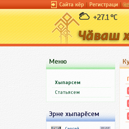
Сайта кӗр
|
Регистраци
|
Са
+27.1 °C
Меню
Ку
Хыпарсем
Статьясем
Эрне хыпарӗсем
Сергей