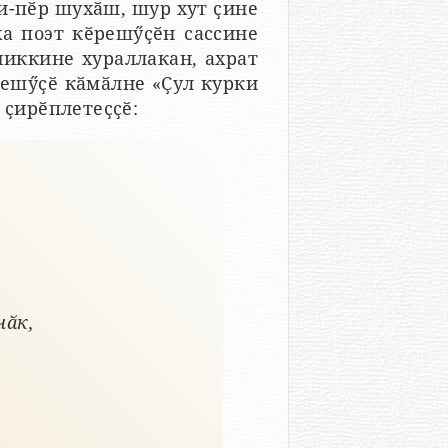
и-пӗр шухӑш, шур хут ҫине
ха поэт кӗрешӳҫӗн сассине
чиккине хураллакан, ахрат
ешӳҫӗ кӑмӑлне «Ҫул курки
 ҫирӗплетеҫҫӗ:
чӑк,