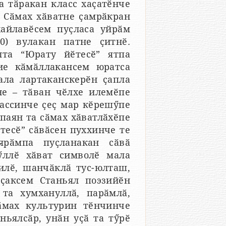
а тӑракан класс хаҫатӗнче
. Сӑмах хӑватне ҫамрӑкран
хайлавӗсем пуҫласа уйрӑм
0) вулакан патне ҫитнӗ.
лта “Юрату йӗтесӗ” ятпа
ие кӑмӑллакансем юратса
ла лартаканскерӗн ҫапла
не – тӑван чӗлхе илемӗпе
рассинче ҫеҫ мар кӗрешӳпе
 паян та сӑмах хӑватлӑхӗпе
тесӗ” сӑвӑсен пуххинче те
ярӑмпа пуҫланакан сӑвӑ
ллӗ хӑват символӗ мала
килӗ, шанчӑклӑ тус-юлташ,
ҫаксем Станьял поэзийӗн
та хумхануллӑ, парӑмлӑ,
ӑмах культурин тӗнчинче
ньялсӑр, унӑн уҫӑ та тӳрӗ