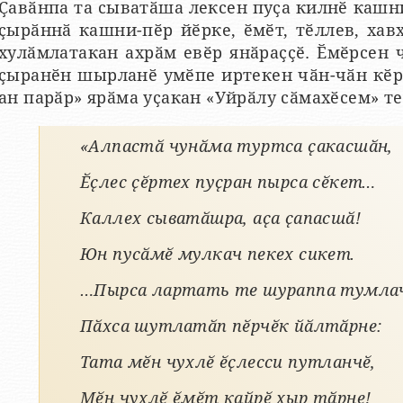
Ҫавӑнпа та сыватӑша лексен пуҫа килнӗ кашн
ҫырӑннӑ кашни-пӗр йӗрке, ӗмӗт, тӗллев, хав
хулӑмлатакан ахрӑм евӗр янӑраҫҫӗ. Ӗмӗрсен 
ҫыранӗн шырланӗ умӗпе иртекен чӑн-чӑн кӗр
ан парӑр» ярӑма уҫакан «Уйрӑлу сӑмахӗсем» те
«Алпастӑ чунӑма туртса ҫакасшӑн,
Ӗҫлес ҫӗртех пуҫран пырса сӗкет…
Каллех сыватӑшра, аҫа ҫапасшӑ!
Юн пусӑмӗ мулкач пекех сикет.
…Пырса лартать те шураппа тумла
Пӑхса шутлатӑп пӗрчӗк йӑлтӑрне:
Тата мӗн чухлӗ ӗҫлесси путланчӗ,
Мӗн чухлӗ ӗмӗт кайрӗ хыр тӑрне!