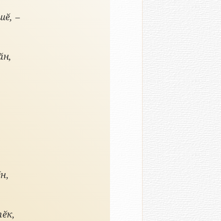
ӗ, –
ӑн,
н,
ӗк,