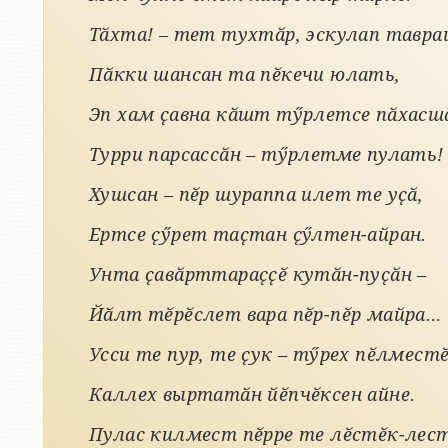
Тӑхта! – тет тухтӑр, эскулап тавраш
Пӑкки шансан та пӗкечи юлать,
Эп хам ҫавна кӑшт тӳрлетсе пӑхасш
Турри парсассӑн – тӳрлетме пулать!
Хушсан – пӗр шураппа илет те уҫӑ,
Ертсе ҫӳрет таҫтан ҫӳлтен-айран.
Унта ҫавӑрттараҫҫӗ кутӑн-пуҫӑн –
Йӑлт тӗрӗслет вара пӗр-пӗр майра…
Усси те пур, те ҫук – тӳрех пӗлместӗ
Каллех выртатӑн йӗпчӗксен айне.
Пулас килмест пӗрре те лӗстӗк-лест