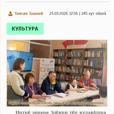
Таисия Ташней
25.03.2026 12:56 | 245 хут пӑхнӑ
КУЛЬТУРА
Раҫҫейри писательсен союзӗн ЧӑвашЕнри уйрӑмӗн сӑнӳкерчӗкӗ
Иртнӗ эрнере Элӗкри тӗп вулавӑшра