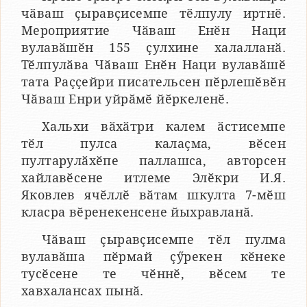
чӑваш ҫыравҫисемпе тӗлпулу иртнӗ.
Мероприятие Чӑваш Енӗн Наци
вулавӑшӗн 155 ҫулхине халалланӑ.
Тӗлпулӑва Чӑваш Енӗн Наци вулавӑшӗ
тата Раҫҫейри писательсен пӗрлешӗвӗн
Чӑваш Енри уйрӑмӗ йӗркеленӗ.
Хальхи вӑхӑтри калем ӑстисемпе
тӗл пулса калаҫма, вӗсен
пултарулӑхӗпе паллашса, авторсен
хайлавӗсене итлеме Элӗкри И.Я.
Яковлев ячӗллӗ вӑтам шкулта 7-мӗш
класра вӗренекенсене йыхравланӑ.
Чӑваш ҫыравҫисемпе тӗл пулма
вулавӑша пӗрмай ҫӳрекен кӗнеке
тусӗсене те чӗннӗ, вӗсем те
хавхалансах пынӑ.