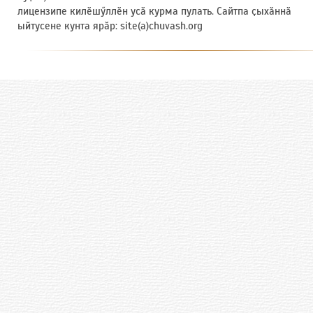
лицензипе килӗшӳллӗн усӑ курма пулать. Сайтпа ҫыхӑннӑ
ыйтусене кунта ярӑр: site(a)chuvash.org