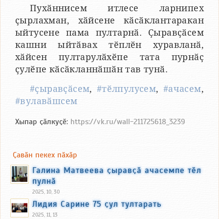
Пухӑннисем итлесе ларнипех
ҫырлахман, хӑйсене кӑсӑклантаракан
ыйтусене пама пултарнӑ. Ҫыравҫӑсем
кашни ыйтӑвах тӗплӗн хуравланӑ,
хӑйсен пултарулӑхӗпе тата пурнӑҫ
ҫулӗпе кӑсӑкланнӑшӑн тав тунӑ.
#ҫыравҫӑсем
,
#тӗлпулусем
,
#ачасем
,
#вулавӑшсем
Хыпар ҫӑлкуҫӗ:
https://vk.ru/wall-211725618_3239
Ҫавӑн пекех пӑхӑр
Галина Матвеева ҫыравҫӑ ачасемпе тӗл
пулнӑ
2025, 10, 30
Лидия Сарине 75 ҫул тултарать
2025, 11, 13