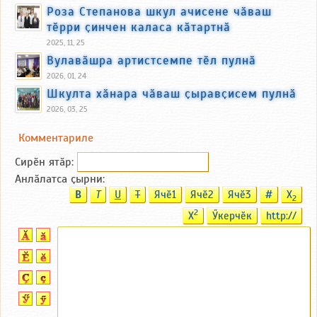
Роза Степанова шкул ачисене чӑваш
тӗрри ҫинчен каласа кӑтартнӑ
2025, 11, 25
Вулавӑшра артистсемпе тӗл пулнӑ
2026, 01, 24
Шкулта хӑнара чӑваш ҫыравҫисем пулнӑ
2026, 03, 25
Комментариле
Сирӗн ятӑp:
Анлӑлатса ҫырни:
B
T
U
T
Ячӗ1
Ячӗ2
Ячӗ3
#
X
2
2
X
Ӳкерчӗк
http://