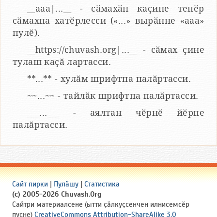
__aaa|...__ - сӑмахӑн каҫине тепӗр
сӑмахпа хатӗрлесси («...» вырӑнне «ааа»
пулӗ).
__https://chuvash.org|...__ - сӑмах ҫине
тулаш каҫӑ лартасси.
**...** - хулӑм шрифтпа палӑртасси.
~~...~~ - тайлӑк шрифтпа палӑртасси.
___...___ - аялтан чӗрнӗ йӗрпе
палӑртасси.
Сайт пирки
|
Пулӑшу
|
Статистика
(c) 2005-2026 Chuvash.Org
Сайтри материалсене (ытти ҫӑлкуҫсенчен илнисемсӗр
пуҫне)
CreativeCommons Attribution-ShareAlike 3.0