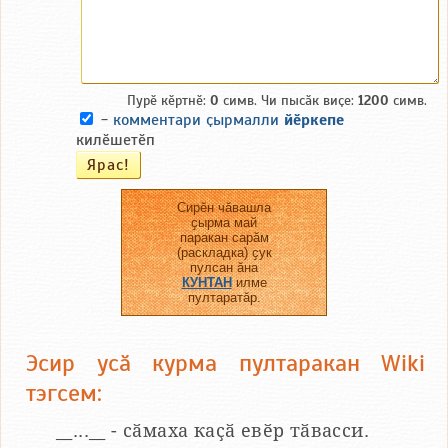
Пурӗ кӗртнӗ:
0
симв. Чи пысӑк виҫе:
1200
симв.
-
комментари ҫырмалли
йӗркепе
килӗшетӗп
Сирӗн чӑвашла
ҫырма май
паракан сарӑм
(раскладка) ҫук
пулсан ӑна
КУНТАН
илме
пултаратӑр.
Эсир усӑ курма пултаракан Wiki
тэгсем:
__...__ - сӑмаха каҫӑ евӗр тӑвасси.