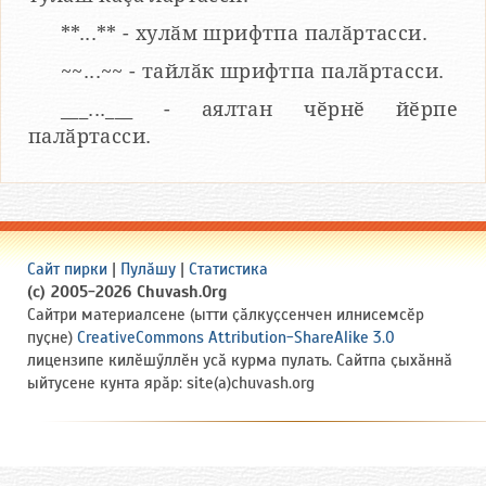
**...** - хулӑм шрифтпа палӑртасси.
~~...~~ - тайлӑк шрифтпа палӑртасси.
___...___ - аялтан чӗрнӗ йӗрпе
палӑртасси.
Сайт пирки
|
Пулӑшу
|
Статистика
(c) 2005-2026 Chuvash.Org
Сайтри материалсене (ытти ҫӑлкуҫсенчен илнисемсӗр
пуҫне)
CreativeCommons Attribution-ShareAlike 3.0
лицензипе килӗшӳллӗн усӑ курма пулать. Сайтпа ҫыхӑннӑ
ыйтусене кунта ярӑр: site(a)chuvash.org