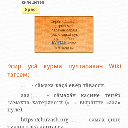
килӗшетӗп
Сирӗн чӑвашла
ҫырма май
паракан сарӑм
(раскладка) ҫук
пулсан ӑна
КУНТАН
илме
пултаратӑр.
Эсир усӑ курма пултаракан Wiki
тэгсем:
__...__ - сӑмаха каҫӑ евӗр тӑвасси.
__aaa|...__ - сӑмахӑн каҫине тепӗр
сӑмахпа хатӗрлесси («...» вырӑнне «ааа»
пулӗ).
__https://chuvash.org|...__ - сӑмах ҫине
тулаш каҫӑ лартасси.