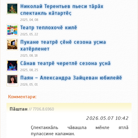
Николай Терентьев пьеси тӑрӑх
спектакль кӑтартӗҫ
2025, 04, 08
Театр теплохочӗ килӗ
2025, 05, 22
Пукане театрӗ ҫӗнӗ сезона уҫма
хатӗрленет
2025, 08, 18
Сӑнав театрӗ черетлӗ сезона уҫнӑ
2025, 08, 25
Паян – Александра Зайцеван юбилейӗ
2026, 05, 01
Комментари:
Пăштан
// 7706.8.6960
2026.05.07 10:42
Çпектаккăль чăвашла мĕнле ятлă
пулассине каламан.