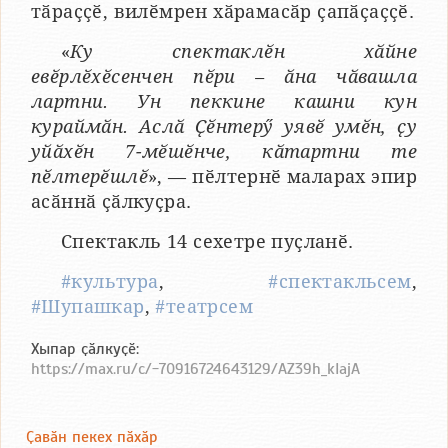
тӑраҫҫӗ, вилӗмрен хӑрамасӑр ҫапӑҫаҫҫӗ.
«
Ку спектаклӗн хӑйне
евӗрлӗхӗсенчен пӗри – ӑна чӑвашла
лартни. Ун пеккине кашни кун
кураймӑн. Аслӑ Ҫӗнтерӳ уявӗ умӗн, ҫу
уйӑхӗн 7-мӗшӗнче, кӑтартни те
пӗлтерӗшлӗ
», — пӗлтернӗ маларах эпир
асӑннӑ ҫӑлкуҫра.
Спектакль 14 сехетре пуҫланӗ.
#культура
,
#спектакльсем
,
#Шупашкар
,
#театрсем
Хыпар ҫӑлкуҫӗ:
https://max.ru/c/-70916724643129/AZ39h_kIajA
Ҫавӑн пекех пӑхӑр