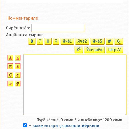
Комментариле
Сирӗн ятӑp:
Анлӑлатса ҫырни:
B
T
U
T
Ячӗ1
Ячӗ2
Ячӗ3
#
X
2
2
X
Ӳкерчӗк
http://
Пурӗ кӗртнӗ:
0
симв. Чи пысӑк виҫе:
1200
симв.
-
комментари ҫырмалли
йӗркепе