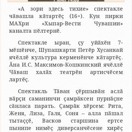
«А зори здесь тихие» спектакле
чӑвашла кӑтартӗҫ (16+). Кун пирки
МАХри «Хыпар-Вести Чувашии»
каналта пӗлтернӗ.
Спектакле ыран, ҫу уйӑхӗн 7-
мӗшӗнче, Шупашкарти Петӗр Хусанкай
ячӗллӗ культура керменӗнче кӑтартӗҫ.
Ӑна И.С. Максимов-Кошкинский ячӗллӗ
Чӑваш халӑх театрӗн артисчӗсем
лартӗҫ.
Спектакль Тӑван ҫӗршывӑн аслӑ
вӑрҫи саманинчи ҫамрӑксен пурнӑҫне
сӑнласа парать. Ҫамрӑк хӗрсем: Рита,
Женя, Лиза, Галя, Соня – алла пӑшал
тытаҫҫӗ, Васков старшина ертсе
пынипе нимӗҫ диверсанчӗсене хирӗҫ