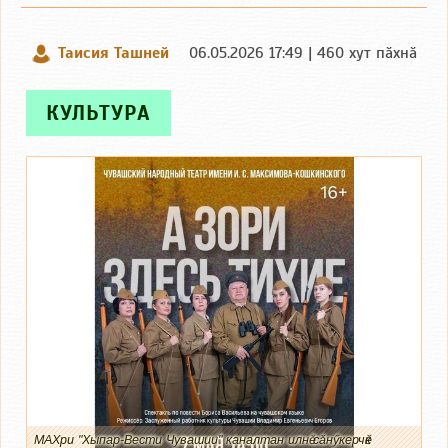
Таисия Ташней
06.05.2026 17:49 | 460 хут пӑхнӑ
КУЛЬТУРА
МАХри "Хыпар-Вести Чувашии" каналтан илнӗ сӑнӳкерчӗк