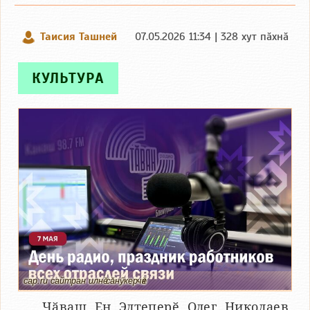
Таисия Ташней
07.05.2026 11:34 | 328 хут пӑхнӑ
КУЛЬТУРА
cap.ru сайтран илнӗ сӑнӳкерчӗк
Чӑваш Ен Элтеперӗ Олег Николаев