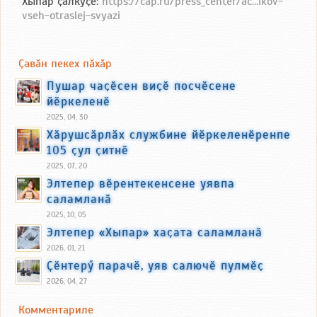
Хыпар ҫӑлкуҫӗ:
https://cap.ru/press_center/ac...ikov-
vseh-otraslej-svyazi
Ҫавӑн пекех пӑхӑр
Пушар чаҫӗсен виҫӗ посчӗсене
йӗркеленӗ
2025, 04, 30
Хӑрушсӑрлӑх службине йӗркеленӗренпе
105 ҫул ҫитнӗ
2025, 07, 20
Элтепер вӗрентекенсене уявпа
саламланӑ
2025, 10, 05
Элтепер «Хыпар» хаҫата саламланӑ
2026, 01, 21
Ҫӗнтерӳ парачӗ, уяв салючӗ пулмӗҫ
2026, 04, 27
Комментариле