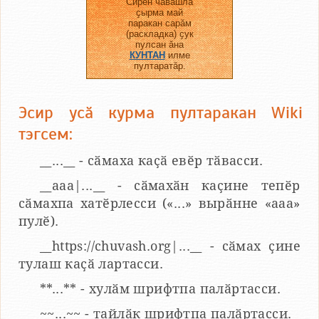
Сирӗн чӑвашла
ҫырма май
паракан сарӑм
(раскладка) ҫук
пулсан ӑна
КУНТАН
илме
пултаратӑр.
Эсир усӑ курма пултаракан Wiki
тэгсем:
__...__ - сӑмаха каҫӑ евӗр тӑвасси.
__aaa|...__ - сӑмахӑн каҫине тепӗр
сӑмахпа хатӗрлесси («...» вырӑнне «ааа»
пулӗ).
__https://chuvash.org|...__ - сӑмах ҫине
тулаш каҫӑ лартасси.
**...** - хулӑм шрифтпа палӑртасси.
~~...~~ - тайлӑк шрифтпа палӑртасси.