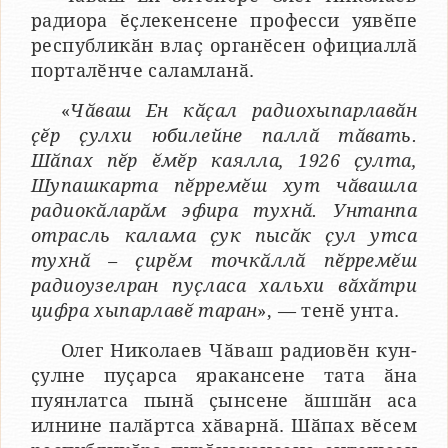
радиора ӗҫлекенсене професси уявӗпе
республикӑн влаҫ органӗсен официаллӑ
порталӗнче саламланӑ.
«
Чӑваш Ен кӑҫал радиохыпарлавӑн
ҫӗр ҫулхи юбилейне паллӑ тӑвать.
Шӑпах пӗр ӗмӗр каялла, 1926 ҫулта,
Шупашкарта пӗрремӗш хут чӑвашла
радиокӑларӑм эфира тухнӑ. Унтанпа
отрасль калама ҫук пысӑк ҫул утса
тухнӑ – ҫирӗм точкӑллӑ пӗрремӗш
радиоузелран пуҫласа хальхи вӑхӑтри
цифра хыпарлавӗ таран
», — тенӗ унта.
Олег Николаев Чӑваш радиовӗн кун-
ҫулне пуҫарса яракансене тата ӑна
пуянлатса пынӑ ҫынсене ӑшшӑн аса
илнине палӑртса хӑварнӑ. Шӑпах вӗсем