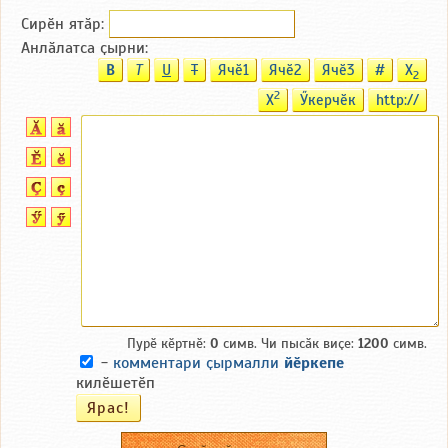
Сирӗн ятӑp:
Анлӑлатса ҫырни:
B
T
U
T
Ячӗ1
Ячӗ2
Ячӗ3
#
X
2
2
X
Ӳкерчӗк
http://
Пурӗ кӗртнӗ:
0
симв. Чи пысӑк виҫе:
1200
симв.
-
комментари ҫырмалли
йӗркепе
килӗшетӗп