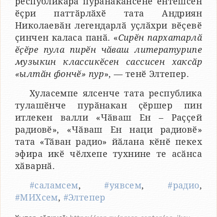
республикӑра пурӑнакансене ентешсен
ӗҫри паттӑрлӑхӗ тата Андриян
Николаевӑн легендарлӑ уҫлӑхри вӗҫевӗ
ҫинчен каласа панӑ. «
Сирӗн пархатарлӑ
ӗҫӗре пула пирӗн чӑваш литературипе
музыкин классикӗсен сассисен хаксӑр
«ылтӑн фончӗ» пур
», — тенӗ Элтепер.
Хуласемпе ялсенче тата республика
тулашӗнче пурӑнакан ҫӗршер пин
итлекен валли «Чӑваш Ен – Раҫҫей
радиовӗ», «Чӑваш Ен наци радиовӗ»
тата «Тӑван радио» йӑлана кӗнӗ пекех
эфира икӗ чӗлхепе тухнине те асӑнса
хӑварнӑ.
#саламсем
,
#уявсем
,
#радио
,
#МИХсем
,
#Элтепер