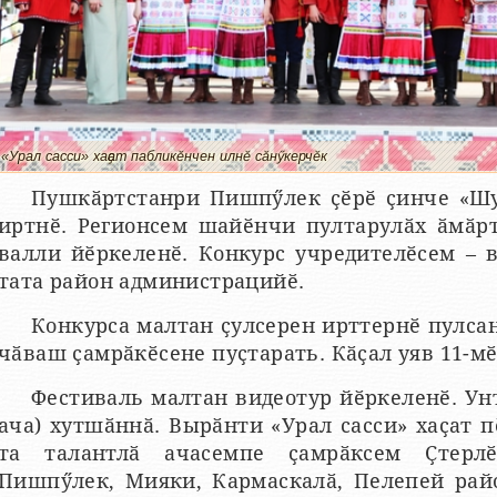
«Урал сасси» хаҫат пабликӗнчен илнӗ сӑнӳкерчӗк
Пушкӑртстанри Пишпӳлек ҫӗрӗ ҫинче «Шу
иртнӗ. Регионсем шайӗнчи пултарулӑх ӑмӑр
валли йӗркеленӗ. Конкурс учредителӗсем –
тата район администрацийӗ.
Конкурса малтан ҫулсерен ирттернӗ пулсан
чӑваш ҫамрӑкӗсене пуҫтарать. Кӑҫал уяв 11-мӗ
Фестиваль малтан видеотур йӗркеленӗ. Унт
ача) хутшӑннӑ. Вырӑнти «Урал сасси» хаҫат п
та талантлӑ ачасемпе ҫамрӑксем Ҫтерлӗ
Пишпӳлек, Мияки, Кармаскалӑ, Пелепей рай