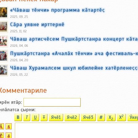
«Чӑваш тӗнчи» программа кӑтартӗҫ
2025, 09, 25
Сӑра уявне ирттернӗ
2025, 11, 02
Чӑваш артисчӗсем Пушкӑртстанра концерт кӑта
2026, 04, 06
Пушкӑртстанра «Ачалӑх тӗнчи» ача фестиваль-
2026, 04, 20
Чӑваш Хурамалсем шкул юбилейне хатӗрленеҫҫ
2026, 05, 22
Комментариле
ирӗн ятӑp:
нлӑлатса ҫырни:
2
B
T
U
T
Ячӗ1
Ячӗ2
Ячӗ3
#
X
X
Ӳке
2