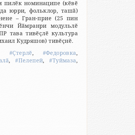
ем пилӗк номинаципе (кӗвӗ
ада юрри, фольклор, ташӑ)
нене – Гран-прие (25 пин
нӗнчи Йӑмранри модульлӗ
ПР тава тивӗҫлӗ культура
ихаил Кудряшов) тивӗҫнӗ.
,
#Ҫтерлӗ
,
#Федоровка
,
алӑ
,
#Пелепей
,
#Туймаза
,