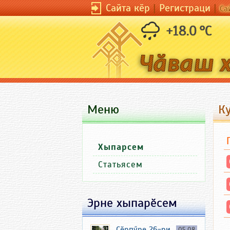
Сайта кӗр
|
Регистраци
|
Са
+18.0 °C
Меню
К
Хыпарсем
Статьясем
Эрне хыпарӗсем
Ҫӗрпӳре 26-ри