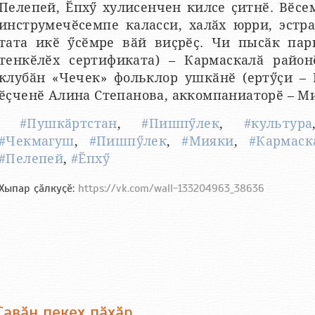
Пелепей, Ӗпхӳ хулисенчен килсе ҫитнӗ. Вӗс
инструмечӗсемпе каласси, халӑх юрри, эстр
тата икӗ ӳсӗмре вӑй виҫрӗҫ. Чи пысӑк пар
тенкӗлӗх сертификата) – Кармаскалӑ райо
клубӑн «Чечек» фольклор ушкӑнӗ (ертӳҫи – 
ӗҫченӗ Алина Степанова, аккомпаниаторӗ – М
#Пушкӑртстан
,
#Пишпӳлек
,
#культура
#Чекмагуш
,
#Пишпӳлек
,
#Мияки
,
#Кармаск
#Пелепей
,
#Ӗпхӳ
Хыпар ҫӑлкуҫӗ:
https://vk.com/wall-133204963_38636
Ҫавӑн пекех пӑхӑр