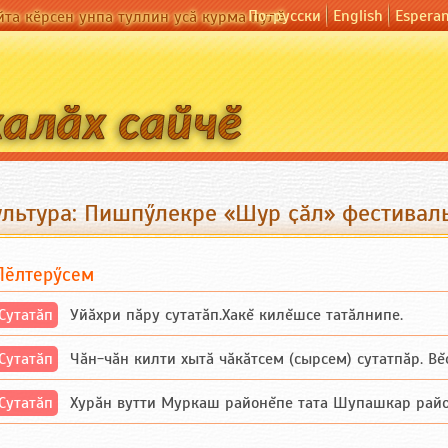
По-русски
English
Espera
йта кӗрсен унпа туллин усӑ курма пулӗ
ультура: Пишпӳлекре «Шур ҫӑл» фестивал
Пӗлтерӳсем
Сутатӑп
Уйăхри пăру сутатăп.Хакĕ килĕшсе татăлнипе.
Сутатӑп
Чăн-чăн килти хытă чăкăтсем (сырсем) сутатпăр. Вĕсе
Сутатӑп
Хурăн вутти Муркаш районĕпе тата Шупашкар районĕнч