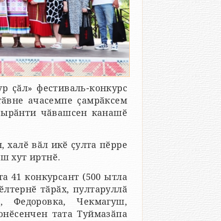
р ҫӑл» фестиваль-конкурс
тӑвне ачасемпе ҫамрӑксем
 вырӑнти чӑвашсен канашӗ
, халӗ вӑл икӗ ҫулта пӗрре
ш хут иртнӗ.
а 41 конкурсант (500 ытла
ӗлтернӗ тӑрӑх, пултаруллӑ
, Федоровка, Чекмагуш,
онӗсенчен тата Туймазӑпа