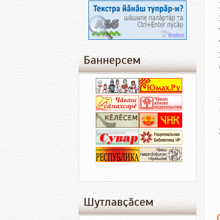
Баннерсем
Шутлавҫӑсем