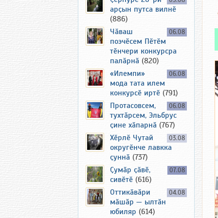
05.08
арҫын путса вилнӗ
(886)
Чӑваш
06.08
поэчӗсем Пӗтӗм
тӗнчери конкурсра
палӑрнӑ
(820)
«Илемпи»
06.08
мода тата илем
конкурсӗ иртӗ
(791)
Протасовсем,
06.08
тухтӑрсем, Эльбрус
ҫине хӑпарнӑ
(767)
Хӗрлӗ Чутай
03.08
округӗнче лавкка
ҫуннӑ
(737)
Ҫумӑр ҫӑвӗ,
07.08
сивӗтӗ
(616)
Оттикӑвӑри
04.08
мӑшӑр — ылтӑн
юбиляр
(614)