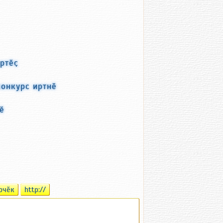
ртӗҫ
конкурс иртнӗ
ӗ
рчӗк
http://