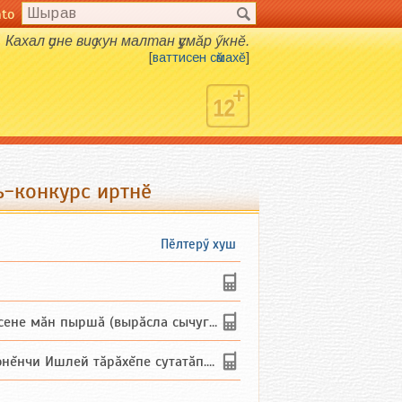
nto
Кахал ҫине виҫ кун малтан ҫумӑр ӳкнӗ.
[
ваттисен сӑмахӗ
]
ь-конкурс иртнӗ
Пӗлтерӳ хуш
не мăн пыршă (вырăсла сычуг) ...
и Ишлей тăрăхĕпе сутатăп. Ха...