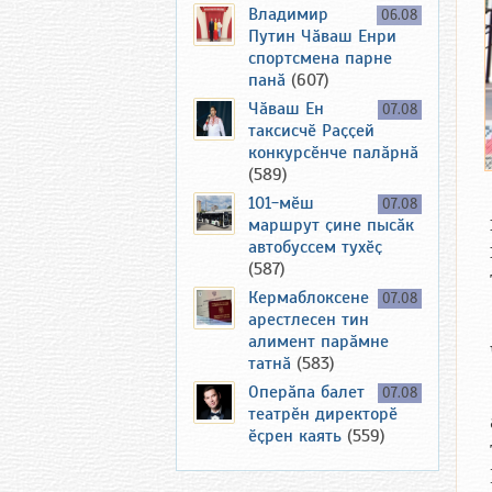
Владимир
06.08
Путин Чӑваш Енри
спортсмена парне
панӑ
(607)
Чӑваш Ен
07.08
таксисчӗ Раҫҫей
конкурсӗнче палӑрнӑ
(589)
101-мӗш
07.08
маршрут ҫине пысӑк
автобуссем тухӗҫ
(587)
Кермаблоксене
07.08
арестлесен тин
алимент парӑмне
татнӑ
(583)
Оперӑпа балет
07.08
театрӗн директорӗ
ӗҫрен каять
(559)