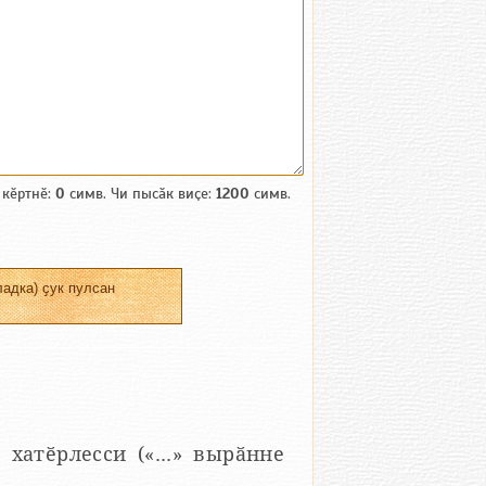
 кӗртнӗ:
0
симв. Чи пысӑк виҫе:
1200
симв.
адка) ҫук пулсан
 хатӗрлесси («...» вырӑнне