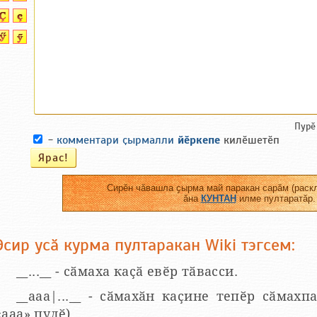
Пурӗ
-
комментари ҫырмалли
йӗркепе
килӗшетӗп
Сирӗн чӑвашла ҫырма май паракан сарӑм (раскл
ӑна
КУНТАН
илме пултаратӑр.
Эсир усӑ курма пултаракан Wiki тэгсем:
__...__ - сӑмаха каҫӑ евӗр тӑвасси.
__aaa|...__ - сӑмахӑн каҫине тепӗр сӑмахпа
«ааа» пулӗ).