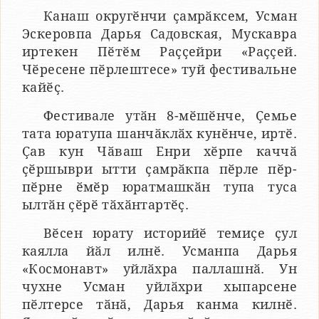
Канаш округӗнчи ҫамрӑксем, Усман
Эскеровпа Дарья Садовская, Мускавра
иртекен Пӗтӗм Раҫҫейри «Раҫҫей.
Чӗресене пӗрлештесе» туй фестивальне
кайӗҫ.
Фестивале утӑн 8-мӗшӗнче, Ҫемье
тата юратупа шанчӑклӑх кунӗнче, иртӗ.
Ҫав кун Чӑваш Енри хӗрпе каччӑ
ҫӗршыври ытти ҫамрӑкпа пӗрле пӗр-
пӗрне ӗмӗр юратмашкӑн тупа туса
ылтӑн ҫӗрӗ тӑхӑнтартӗҫ.
Вӗсен юрату историйӗ темиҫе ҫул
каялла йӑл илнӗ. Усманпа Дарья
«Космонавт» уйлӑхра паллашнӑ. Ун
чухне Усман уйлӑхри хыпарсене
пӗлтерсе тӑнӑ, Дарья канма килнӗ.