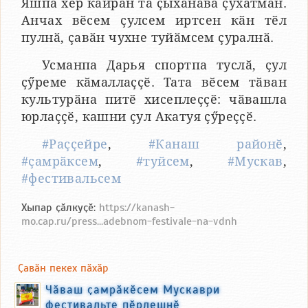
Яшпа хӗр кайран та ҫыхӑнӑва ҫухатман.
Анчах вӗсем ҫулсем иртсен кӑн тӗл
пулнӑ, ҫавӑн чухне туйӑмсем ҫуралнӑ.
Усманпа Дарья спортпа туслӑ, ҫул
ҫӳреме кӑмаллаҫҫӗ. Тата вӗсем тӑван
культурӑна питӗ хисеплеҫҫӗ: чӑвашла
юрлаҫҫӗ, кашни ҫул Акатуя ҫӳреҫҫӗ.
#Раҫҫейре
,
#Канаш районӗ
,
#ҫамрӑксем
,
#туйсем
,
#Мускав
,
#фестивальсем
Хыпар ҫӑлкуҫӗ:
https://kanash-
mo.cap.ru/press...adebnom-festivale-na-vdnh
Ҫавӑн пекех пӑхӑр
Чӑваш ҫамрӑкӗсем Мускаври
фестивальте пӗрлешнӗ