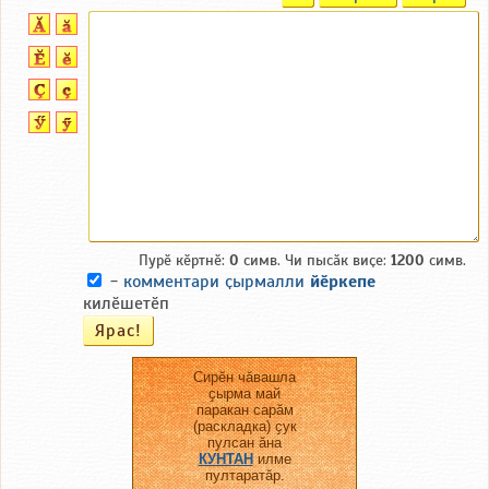
Пурӗ кӗртнӗ:
0
симв. Чи пысӑк виҫе:
1200
симв.
-
комментари ҫырмалли
йӗркепе
килӗшетӗп
Сирӗн чӑвашла
ҫырма май
паракан сарӑм
(раскладка) ҫук
пулсан ӑна
КУНТАН
илме
пултаратӑр.