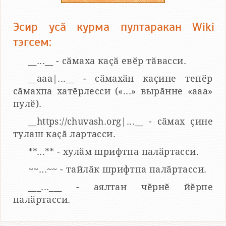
Эсир усӑ курма пултаракан Wiki
тэгсем:
__...__ - сӑмаха каҫӑ евӗр тӑвасси.
__aaa|...__ - сӑмахӑн каҫине тепӗр
сӑмахпа хатӗрлесси («...» вырӑнне «ааа»
пулӗ).
__https://chuvash.org|...__ - сӑмах ҫине
тулаш каҫӑ лартасси.
**...** - хулӑм шрифтпа палӑртасси.
~~...~~ - тайлӑк шрифтпа палӑртасси.
___...___ - аялтан чӗрнӗ йӗрпе
палӑртасси.