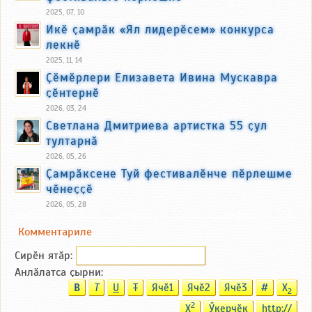
2025, 07, 10
Икӗ ҫамрӑк «Ял лидерӗсем» конкурса
лекнӗ
2025, 11, 14
Ҫӗмӗрлери Елизавета Ивина Мускавра
ҫӗнтернӗ
2026, 03, 24
Светлана Дмитриева артистка 55 ҫул
тултарнӑ
2026, 05, 26
Ҫамрӑксене Туй фестивалӗнче пӗрлешме
чӗнеҫҫӗ
2026, 05, 28
Комментариле
Сирӗн ятӑp:
Анлӑлатса ҫырни:
B
T
U
T
Ячӗ1
Ячӗ2
Ячӗ3
#
X
2
2
X
Ӳкерчӗк
http://