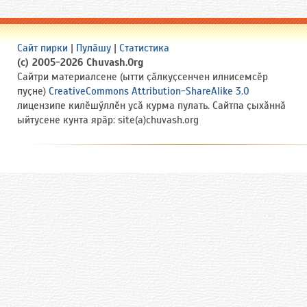
Сайт пирки
|
Пулӑшу
|
Статистика
(c) 2005-2026 Chuvash.Org
Сайтри материалсене (ытти ҫӑлкуҫсенчен илнисемсӗр
пуҫне)
CreativeCommons Attribution-ShareAlike 3.0
лицензипе килӗшӳллӗн усӑ курма пулать. Сайтпа ҫыхӑннӑ
ыйтусене кунта ярӑр: site(a)chuvash.org