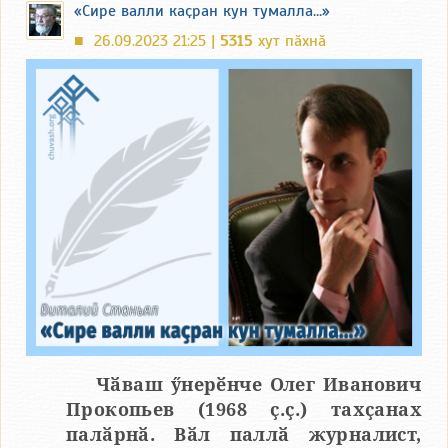
«Сире валли каҫран кун тумалла...»
26.09.2023 21:25 |
5315
хут пӑхнӑ
■
Чӑваш ӳнерӗнче Олег Иванович
Прокопьев (1968 ҫ.ҫ.) тахҫанах
палӑрнӑ. Вӑл паллӑ журналист,