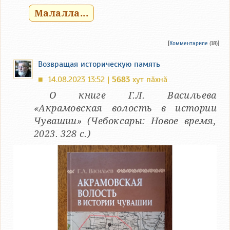
Малалла...
[
Комментариле
(18)]
Возвращая историческую память
14.08.2023 13:52 |
5683
хут пӑхнӑ
■
О книге Г.Л. Васильева
«Акрамовская волость в истории
Чувашии» (Чебоксары: Новое время,
2023. 328 с.)