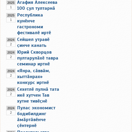
Агафия Алексеева
2025
1
100 ҫул тултарнӑ
Республика
2025
1
кунӗнче
гастрономи
фестивалӗ иртӗ
Сейшел утравӗ
2024
2
ҫинче канать
Юрий Скворцов
2024
2
пултарулӑхӗ тавра
семинар иртнӗ
«Янра, сӑввӑм,
2024
2
хыттӑнрах»
конкурс иртнӗ
Сехетлӗ пулнӑ тата
2024
2
икӗ хутчен Тав
хутне тивӗҫнӗ
Пулас экономист
2024
2
бодибилдинг
ӑмӑртӑвӗнче
ҫӗнтернӗ