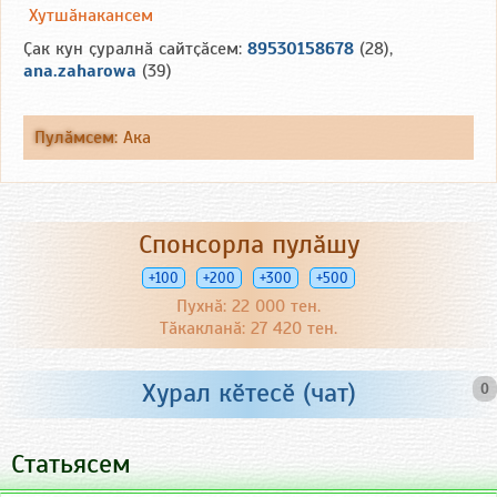
Хутшӑнакансем
Ҫак кун ҫуралнӑ сайтҫӑсем:
89530158678
(28),
ana.zaharowa
(39)
Пулӑмсем
:
Ака
Спонсорла пулӑшу
+100
+200
+300
+500
Пухнӑ: 22 000 тен.
Тӑкакланӑ: 27 420 тен.
Хурал кӗтесӗ (чат)
0
Статьясем