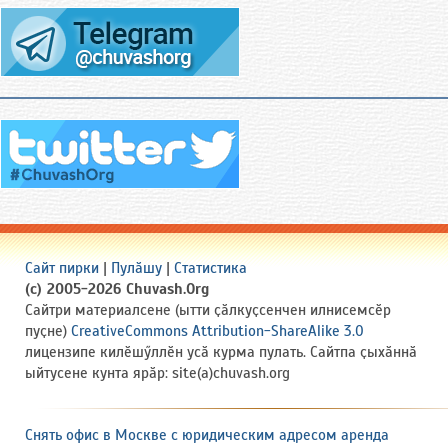
Сайт пирки
|
Пулӑшу
|
Статистика
(c) 2005-2026 Chuvash.Org
Сайтри материалсене (ытти ҫӑлкуҫсенчен илнисемсӗр
пуҫне)
CreativeCommons Attribution-ShareAlike 3.0
лицензипе килӗшӳллӗн усӑ курма пулать. Сайтпа ҫыхӑннӑ
ыйтусене кунта ярӑр: site(a)chuvash.org
Снять офис в Москве с юридическим адресом аренда