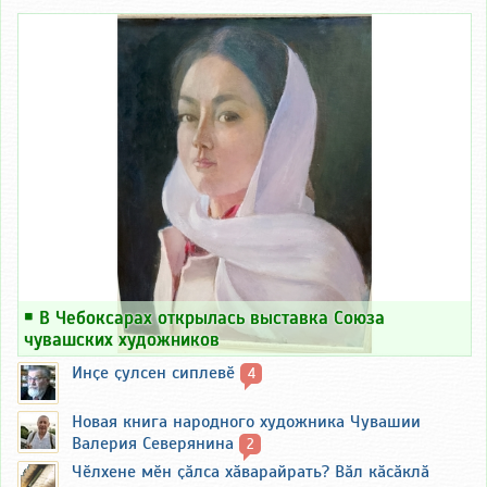
￭
В Чебоксарах открылась выставка Союза
чувашских художников
Инҫе ҫулсен сиплевӗ
4
Новая книга народного художника Чувашии
Валерия Северянина
2
Чӗлхене мӗн ҫӑлса хӑварайрать? Вӑл кӑсӑклӑ