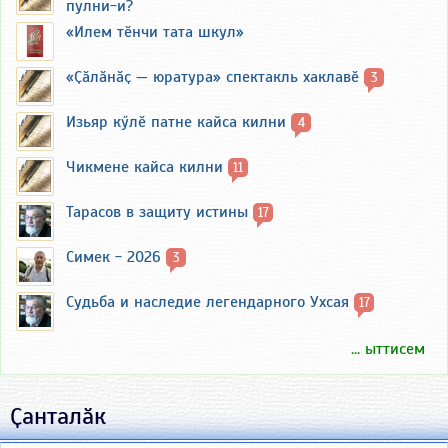
пулни-и?
«Илем тӗнчи тата шкул»
«Ҫӑлӑнӑҫ — юратура» спектакль хаклавӗ
3
Изьяр кӳлӗ патне кайса килни
4
Чикмене кайса килни
11
Тарасов в защиту истины
17
Симек - 2026
3
Судьба и наследие легендарного Ухсая
17
... ыттисем
Ҫанталӑк