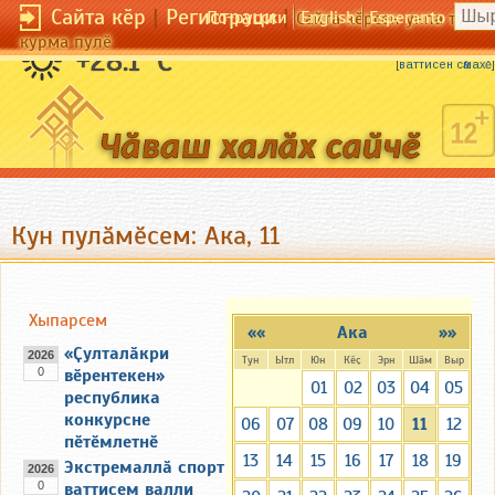
Сайта кӗр
|
Регистраци
|
По-русски
English
Esperanto
Сайта кӗрсен унпа тулли
курма пулӗ
Пулӑ пуҫӗнчен ҫӗрет.
+28.1 °C
[
ваттисен сӑмахӗ
]
Кун пулӑмӗсем: Ака, 11
Хыпарсем
««
Ака
»»
«Ҫулталӑкри
2026
Тун
Ытл
Юн
Кӗҫ
Эрн
Шӑм
Выр
0
вӗрентекен»
01
02
03
04
05
республика
конкурсне
06
07
08
09
10
11
12
пӗтӗмлетнӗ
13
14
15
16
17
18
19
Экстремаллӑ спорт
2026
0
ваттисем валли