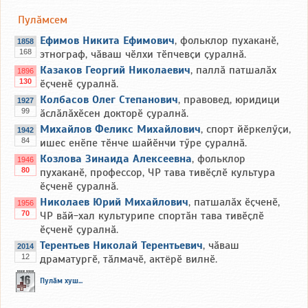
Пулӑмсем
Ефимов Никита Ефимович
, фольклор пухаканӗ,
1858
168
этнограф, чӑваш чӗлхи тӗпчевҫи ҫуралнӑ.
Казаков Георгий Николаевич
, паллӑ патшалӑх
1896
130
ӗҫченӗ ҫуралнӑ.
Колбасов Олег Степанович
, правовед, юридици
1927
99
ӑслӑлӑхӗсен докторӗ ҫуралнӑ.
Михайлов Феликс Михайлович
, спорт йӗркелӳҫи,
1942
84
ишес енӗпе тӗнче шайӗнчи тӳре ҫуралнӑ.
Козлова Зинаида Алексеевна
, фольклор
1946
80
пухаканӗ, профессор, ЧР тава тивӗҫлӗ культура
ӗҫченӗ ҫуралнӑ.
Николаев Юрий Михайлович
, патшалӑх ӗҫченӗ,
1956
70
ЧР вӑй-хал культурипе спортӑн тава тивӗҫлӗ
ӗҫченӗ ҫуралнӑ.
Терентьев Николай Терентьевич
, чӑваш
2014
12
драматургӗ, тӑлмачӗ, актёрӗ вилнӗ.
Пулӑм хуш...