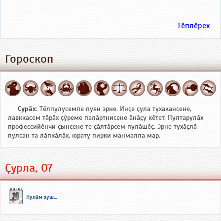
Тӗплӗрех
Гороскоп
Сурӑх
: Тӗлпулусемпе пуян эрне. Инҫе ҫула тухакансене,
лавккасем тӑрӑх ҫӳреме палӑртнисене ӑнӑҫу кӗтет. Пултарулӑх
профессийӗнчи ҫынсене те ҫӑлтӑрсем пулӑшӗҫ. Эрне тухӑҫлӑ
пулсан та лӑпкӑлӑх, юрату пирки манмалла мар.
Ҫурла, 07
Пулӑм хуш...