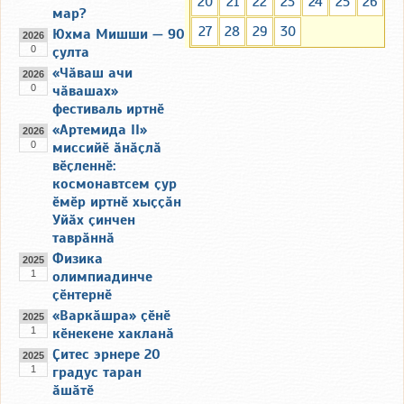
20
21
22
23
24
25
26
мар?
27
28
29
30
Юхма Мишши — 90
2026
0
ҫулта
«Чӑваш ачи
2026
0
чӑвашах»
фестиваль иртнӗ
«Артемида II»
2026
0
миссийӗ ӑнӑҫлӑ
вӗҫленнӗ:
космонавтсем ҫур
ӗмӗр иртнӗ хыҫҫӑн
Уйӑх ҫинчен
таврӑннӑ
Физика
2025
1
олимпиадинче
ҫӗнтернӗ
«Варкӑшра» ҫӗнӗ
2025
1
кӗнекене хакланӑ
Ҫитес эрнере 20
2025
1
градус таран
ӑшӑтӗ