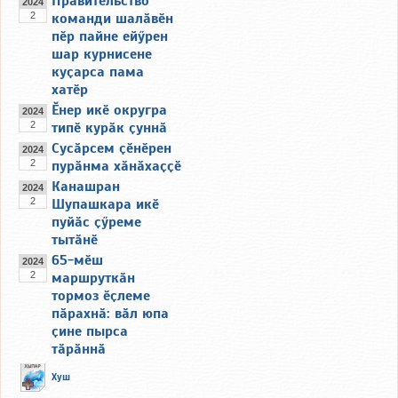
Правительство
2024
2
команди шалӑвӗн
пӗр пайне ейӳрен
шар курнисене
куҫарса пама
хатӗр
Ӗнер икӗ округра
2024
2
типӗ курӑк ҫуннӑ
Сусӑрсем ҫӗнӗрен
2024
2
пурӑнма хӑнӑхаҫҫӗ
Канашран
2024
2
Шупашкара икӗ
пуйӑс ҫӳреме
тытӑнӗ
65-мӗш
2024
2
маршруткӑн
тормоз ӗҫлеме
пӑрахнӑ: вӑл юпа
ҫине пырса
тӑрӑннӑ
Хуш