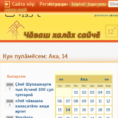
Сайта кӗр
|
Регистраци
|
По-русски
English
Esperanto
Сайта кӗрсен унпа тулли
курма пулӗ
Тӗпсӗр ҫынна тӗмен ҫитмен.
+19.5 °C
[
ваттисен сӑмахӗ
]
Кун пулӑмӗсем: Ака, 14
Хыпарсем
««
Ака
»»
Ҫӗнӗ Шупашкарти
2026
Тун
Ытл
Юн
Кӗҫ
Эрн
Шӑм
Выр
0
тыл ӗҫченӗ 100 ҫул
01
02
03
04
05
тултарнӑ
«Эпӗ чӑвашла
06
07
08
09
10
11
12
2026
0
калаҫатӑп» акци
13
14
15
16
17
18
19
иртет
Улатӑрта
2026