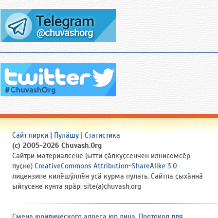
Сайт пирки
|
Пулӑшу
|
Статистика
(c) 2005-2026 Chuvash.Org
Сайтри материалсене (ытти ҫӑлкуҫсенчен илнисемсӗр
пуҫне)
CreativeCommons Attribution-ShareAlike 3.0
лицензипе килӗшӳллӗн усӑ курма пулать. Сайтпа ҫыхӑннӑ
ыйтусене кунта ярӑр: site(a)chuvash.org
Смена юридического адреса юр лица. Протокол для