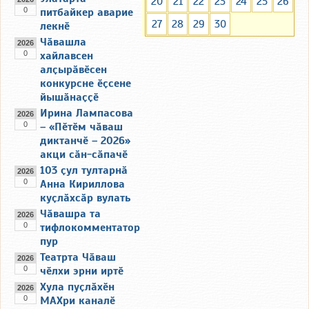
20
21
22
23
24
25
26
0
питбайкер аварие
27
28
29
30
лекнӗ
Чӑвашла
2026
0
хайлавсен
алҫырӑвӗсен
конкурсне ӗҫсене
йышӑнаҫҫӗ
Ирина Лампасова
2026
0
– «Пӗтӗм чӑваш
диктанчӗ – 2026»
акци сӑн-сӑпачӗ
103 ҫул тултарнӑ
2026
0
Анна Кириллова
куҫлӑхсӑр вулать
Чӑвашра та
2026
0
тифлокомментатор
пур
Театрта Чӑваш
2026
0
чӗлхи эрни иртӗ
Хула пуҫлӑхӗн
2026
0
МАХри каналӗ