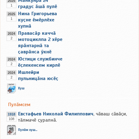
Мӑнкунра 24
2025
1
градус ӑшӑ пулӗ
Нина Григорьева
2025
1
куҫне ӗмӗрлӗхе
хупнӑ
Правасӑр каччӑ
2024
2
мотоциклпа 2 хӗре
ярӑнтарнӑ та
ҫаврӑнса ӳкнӗ
Юстици службинче
2024
2
ӗҫлекенсем кирлӗ
Ишлейри
2024
2
пульницӑна юсӗҫ
Хуш
Пулӑмсем
Евстафьев Николай Филиппович
, чӑваш сӑвӑҫи,
1918
108
тӑлмачӗ ҫуралнӑ.
Пулӑм хуш...