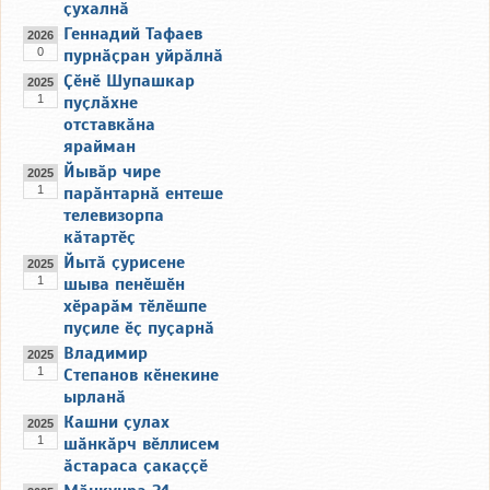
ҫухалнӑ
Геннадий Тафаев
2026
0
пурнӑҫран уйрӑлнӑ
Ҫӗнӗ Шупашкар
2025
1
пуҫлӑхне
отставкӑна
ярайман
Йывӑр чире
2025
1
парӑнтарнӑ ентеше
телевизорпа
кӑтартӗҫ
Йытӑ ҫурисене
2025
1
шыва пенӗшӗн
хӗрарӑм тӗлӗшпе
пуҫиле ӗҫ пуҫарнӑ
Владимир
2025
1
Степанов кӗнекине
ырланӑ
Кашни ҫулах
2025
1
шӑнкӑрч вӗллисем
ӑстараса ҫакаҫҫӗ