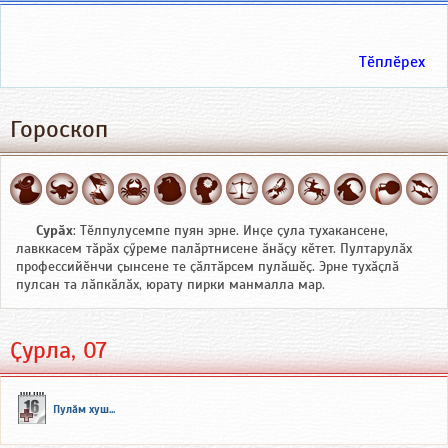
Тӗплӗрех
Гороскоп
Сурӑх
: Тӗлпулусемпе пуян эрне. Инҫе ҫула тухакансене,
лавккасем тӑрӑх ҫӳреме палӑртнисене ӑнӑҫу кӗтет. Пултарулӑх
профессийӗнчи ҫынсене те ҫӑлтӑрсем пулӑшӗҫ. Эрне тухӑҫлӑ
пулсан та лӑпкӑлӑх, юрату пирки манмалла мар.
Ҫурла, 07
Пулӑм хуш...