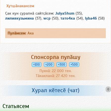
Хутшӑнакансем
Ҫак кун ҫуралнӑ сайтҫӑсем:
JulyaShum
(35),
лилиякузьмина
(37),
wcp
(50),
тато4ка
(54),
lyba46
(58)
Пулӑмсем
:
Ака
Спонсорла пулӑшу
+100
+200
+300
+500
Пухнӑ: 22 000 тен.
Тӑкакланӑ: 27 420 тен.
Хурал кӗтесӗ (чат)
0
Статьясем