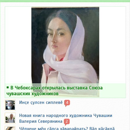
￭
В Чебоксарах открылась выставка Союза
чувашских художников
Инҫе ҫулсен сиплевӗ
4
Новая книга народного художника Чувашии
Валерия Северянина
2
Чӗлхене мӗн ҫӑлса хӑварайрать? Вӑл кӑсӑклӑ