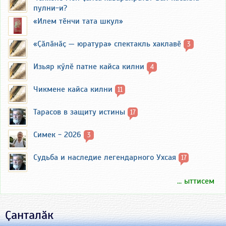
пулни-и?
«Илем тӗнчи тата шкул»
«Ҫӑлӑнӑҫ — юратура» спектакль хаклавӗ
3
Изьяр кӳлӗ патне кайса килни
4
Чикмене кайса килни
11
Тарасов в защиту истины
17
Симек - 2026
3
Судьба и наследие легендарного Ухсая
17
... ыттисем
Ҫанталӑк