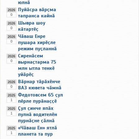
юлнӑ
Пуйӑсра вӑрҫма
2026
0
тапранса кайнӑ
Шывра шоу
2026
0
кӑтартӗҫ
Чӑваш Енре
2026
0
пушара хирӗҫле
режим пуҫланнӑ
Сиренӑсем
2026
0
вырнаҫтарма 75
млн ытла тенкӗ
уйӑрӗҫ
Вӑрнар тӑрӑхӗнче
2026
0
ВАЗ кювета чӑмнӑ
Федотовсем 65 ҫул
2025
1
пӗрле пурӑнаҫҫӗ
Ҫул ҫинче япӑх
2025
1
пулнӑ водителӗн
пурнӑҫне ҫӑлнӑ
«Чӑваш Ен» ятлӑ
2025
1
планета та пур