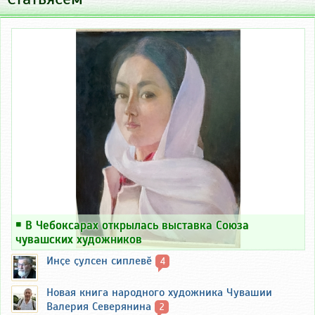
￭
В Чебоксарах открылась выставка Союза
чувашских художников
Инҫе ҫулсен сиплевӗ
4
Новая книга народного художника Чувашии
Валерия Северянина
2