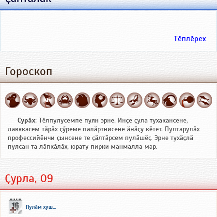
Тӗплӗрех
Гороскоп
Сурӑх
: Тӗлпулусемпе пуян эрне. Инҫе ҫула тухакансене,
лавккасем тӑрӑх ҫӳреме палӑртнисене ӑнӑҫу кӗтет. Пултарулӑх
профессийӗнчи ҫынсене те ҫӑлтӑрсем пулӑшӗҫ. Эрне тухӑҫлӑ
пулсан та лӑпкӑлӑх, юрату пирки манмалла мар.
Ҫурла, 09
Пулӑм хуш...