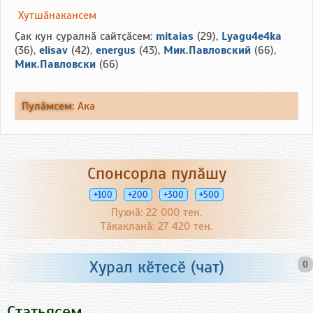
Хутшӑнакансем
Ҫак кун ҫуралнӑ сайтҫӑсем:
mitaias
(29),
Lyagu4e4ka
(36),
elisav
(42),
energus
(43),
Мик.Павловский
(66),
Мик.Павловски
(66)
Пулӑмсем
:
Ака
Спонсорла пулӑшу
+100
+200
+300
+500
Пухнӑ: 22 000 тен.
Тӑкакланӑ: 27 420 тен.
Хурал кӗтесӗ (чат)
0
Статьясем