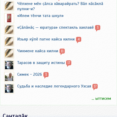
Чӗлхене мӗн ҫӑлса хӑварайрать? Вӑл кӑсӑклӑ
пулни-и?
«Илем тӗнчи тата шкул»
«Ҫӑлӑнӑҫ — юратура» спектакль хаклавӗ
3
Изьяр кӳлӗ патне кайса килни
4
Чикмене кайса килни
11
Тарасов в защиту истины
17
Симек - 2026
3
Судьба и наследие легендарного Ухсая
17
... ыттисем
Ҫанталӑк