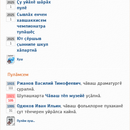
Ҫу уйӑхӗ шӑрӑх
2025
1
пулӗ
Сывлӑх енчен
2025
1
хавшаккисем
чемпионатра
тупӑшӗҫ
Ют ҫӗршыв
2025
1
ҫыннипе шкул
хӑпартнӑ
Хуш
Пулӑмсем
Ржанов Василий Тимофеевич
, чӑваш драматургӗ
1915
111
ҫуралнӑ.
Шупашкарта
Чӑваш тӗп музейӗ
уҫӑлнӑ.
1921
105
Одюков Иван Ильин
, чӑваш фольклорне пухаканӗ
1995
31
ҫут тӗнчерен уйрӑлса кайнӑ.
Пулӑм хуш...