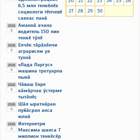
20
21
22
23
24
25
26
6,5 млн тенкӗлӗх
27
28
29
30
социологи тӗпчевӗ
саккас панӑ
Аманнӑ ачана
2026
0
водитель 150 пин
тенкӗ тӳлӗ
Елчӗк тӑрӑхӗнчи
2026
0
аграрисем уя
тухнӑ
«Лада Ларгус»
2026
0
машина тротуарпа
пынӑ
Чӑваш Енре
2026
0
кӑмӑрчак ӳстерме
тытӑнӗҫ
Шӑл ыратнӑран
2026
0
пуйӑсран анса
юлнӑ
Интернетри
2026
0
Максима шанса 7
миллион тенкӗсӗр