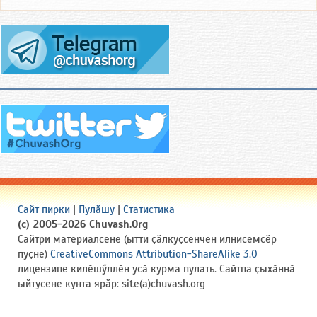
Сайт пирки
|
Пулӑшу
|
Статистика
(c) 2005-2026 Chuvash.Org
Сайтри материалсене (ытти ҫӑлкуҫсенчен илнисемсӗр
пуҫне)
CreativeCommons Attribution-ShareAlike 3.0
лицензипе килӗшӳллӗн усӑ курма пулать. Сайтпа ҫыхӑннӑ
ыйтусене кунта ярӑр: site(a)chuvash.org