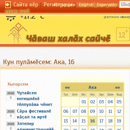
Сайта кӗр
|
Регистраци
|
По-русски
English
Esperanto
Сайта кӗрсен унпа тулли
курма пулӗ
Ача-пӑчан пӗр шухӑш, ваттӑн ҫӗр шухӑш.
+17.2 °C
[
ваттисен сӑмахӗ
]
Кун пулӑмӗсем: Ака, 16
Хыпарсем
««
Ака
»»
Чутайсен
2026
Тун
Ытл
Юн
Кӗҫ
Эрн
Шӑм
Выр
0
ентешлӗхӗ
01
02
03
04
05
тӗлпулӑва чӗнет
Сӑра фестивалӗ
06
07
08
09
10
11
12
2026
0
кӑҫал та иртӗ
13
14
15
16
17
18
19
Элтепер
2026
0
администрацийӗ