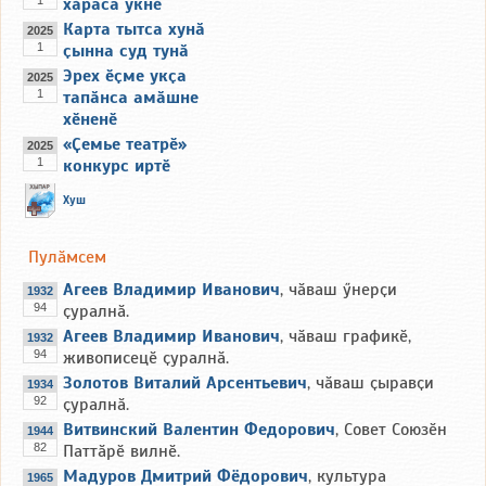
хӑраса ӳкнӗ
Карта тытса хунӑ
2025
1
ҫынна суд тунӑ
Эрех ӗҫме укҫа
2025
1
тапӑнса амӑшне
хӗненӗ
«Ҫемье театрӗ»
2025
1
конкурс иртӗ
Хуш
Пулӑмсем
Агеев Владимир Иванович
, чӑваш ӳнерҫи
1932
94
ҫуралнӑ.
Агеев Владимир Иванович
, чӑваш графикӗ,
1932
94
живописецӗ ҫуралнӑ.
Золотов Виталий Арсентьевич
, чӑваш ҫыравҫи
1934
92
ҫуралнӑ.
Витвинский Валентин Федорович
, Совет Союзӗн
1944
82
Паттӑрӗ вилнӗ.
Мадуров Дмитрий Фёдорович
, культура
1965