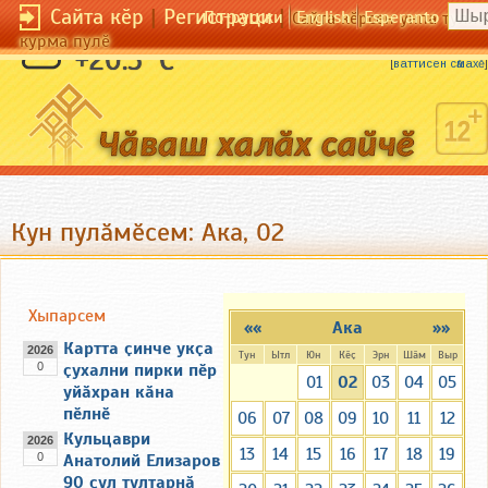
Сайта кӗр
|
Регистраци
|
По-русски
English
Esperanto
Сайта кӗрсен унпа тулли
курма пулӗ
Пуриншӗн те пӗр хӗвел.
+20.5 °C
[
ваттисен сӑмахӗ
]
Кун пулӑмӗсем: Ака, 02
Хыпарсем
««
Ака
»»
Картта ҫинче укҫа
2026
Тун
Ытл
Юн
Кӗҫ
Эрн
Шӑм
Выр
0
ҫухални пирки пӗр
01
02
03
04
05
уйӑхран кӑна
пӗлнӗ
06
07
08
09
10
11
12
Кульцаври
2026
13
14
15
16
17
18
19
0
Анатолий Елизаров
90 ҫул тултарнӑ