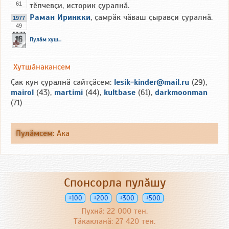
61
тӗпчевҫи, историк ҫуралнӑ.
Раман Иринкки
, ҫамрӑк чӑваш ҫыравҫи ҫуралнӑ.
1977
49
Пулӑм хуш...
Хутшӑнакансем
Ҫак кун ҫуралнӑ сайтҫӑсем:
lesik-kinder@mail.ru
(29),
mairol
(43),
martimi
(44),
kultbase
(61),
darkmoonman
(71)
Пулӑмсем
:
Ака
Спонсорла пулӑшу
+100
+200
+300
+500
Пухнӑ: 22 000 тен.
Тӑкакланӑ: 27 420 тен.