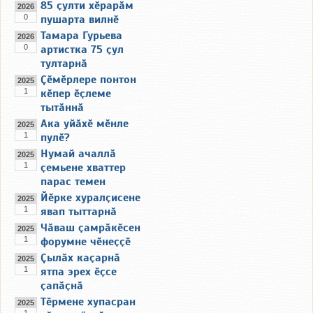
85 ҫулти хӗрарӑм
2026
0
пушарта вилнӗ
Тамара Гурьева
2026
0
артистка 75 ҫул
тултарнӑ
Ҫӗмӗрлере понтон
2025
1
кӗпер ӗҫлеме
тытӑннӑ
Ака уйӑхӗ мӗнле
2025
1
пулӗ?
Нумай ачаллӑ
2025
1
ҫемьене хваттер
парас темен
Йӗрке хуралҫисене
2025
1
явап тыттарнӑ
Чӑваш ҫамрӑкӗсен
2025
1
форумне чӗнеҫҫӗ
Ҫылӑх каҫарнӑ
2025
1
ятпа эрех ӗҫсе
ҫапӑҫнӑ
Тӗрмене хупасран
2025
1