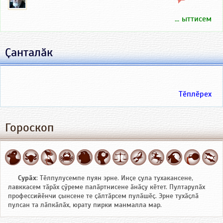
... ыттисем
Ҫанталӑк
Тӗплӗрех
Гороскоп
Сурӑх
: Тӗлпулусемпе пуян эрне. Инҫе ҫула тухакансене,
лавккасем тӑрӑх ҫӳреме палӑртнисене ӑнӑҫу кӗтет. Пултарулӑх
профессийӗнчи ҫынсене те ҫӑлтӑрсем пулӑшӗҫ. Эрне тухӑҫлӑ
пулсан та лӑпкӑлӑх, юрату пирки манмалла мар.