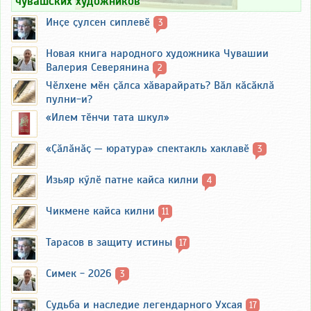
чувашских художников
Инҫе ҫулсен сиплевӗ
3
Новая книга народного художника Чувашии
Валерия Северянина
2
Чӗлхене мӗн ҫӑлса хӑварайрать? Вӑл кӑсӑклӑ
пулни-и?
«Илем тӗнчи тата шкул»
«Ҫӑлӑнӑҫ — юратура» спектакль хаклавӗ
3
Изьяр кӳлӗ патне кайса килни
4
Чикмене кайса килни
11
Тарасов в защиту истины
17
Симек - 2026
3
Судьба и наследие легендарного Ухсая
17