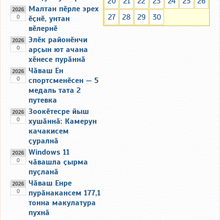
20
21
22
23
24
25
26
Малтан пӗрле эрех
2026
27
28
29
30
0
ӗҫнӗ, унтан
вӗлернӗ
Элӗк районӗнчи
2026
0
арҫын ют ачана
хӗнесе пурӑннӑ
Чӑваш Ен
2026
0
спортсменӗсен — 5
медаль тата 2
путевка
Зоокӗтесре йыш
2026
0
хушӑннӑ: Камерун
качакисем
ҫуралнӑ
Windows 11
2026
0
чӑвашла ҫырма
пуҫланӑ
Чӑваш Енре
2026
0
пурӑнакансем 177,1
тонна макулатура
пухнӑ