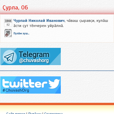
Ҫурла, 06
Чурпай Николай Иванович
, чӑваш ҫыравҫи, кулӑш
1944
82
ӑсти ҫут тӗнчерен уйрӑлнӑ.
Пулӑм хуш...