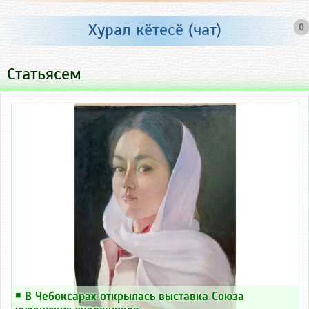
Хурал кӗтесӗ (чат)
0
Статьясем
￭
В Чебоксарах открылась выставка Союза