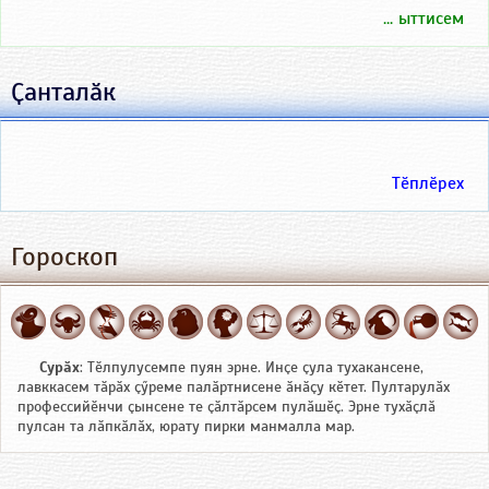
... ыттисем
Ҫанталӑк
Тӗплӗрех
Гороскоп
Сурӑх
: Тӗлпулусемпе пуян эрне. Инҫе ҫула тухакансене,
лавккасем тӑрӑх ҫӳреме палӑртнисене ӑнӑҫу кӗтет. Пултарулӑх
профессийӗнчи ҫынсене те ҫӑлтӑрсем пулӑшӗҫ. Эрне тухӑҫлӑ
пулсан та лӑпкӑлӑх, юрату пирки манмалла мар.