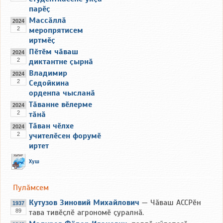
парӗҫ
Массӑллӑ
2024
2
меропрятисем
иртмӗҫ
Пӗтӗм чӑваш
2024
2
диктантне ҫырнӑ
Владимир
2024
2
Седойкина
орденпа чысланӑ
Тӑванне вӗлерме
2024
2
тӑнӑ
Тӑван чӗлхе
2024
2
учителӗсен форумӗ
иртет
Хуш
Пулӑмсем
Кутузов Зиновий Михайлович
— Чӑваш АССРӗн
1937
89
тава тивӗҫлӗ агрономӗ ҫуралнӑ.