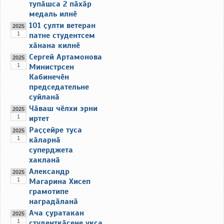
тупӑшса 2 пӑхӑр
медаль илнӗ
101 ҫулти ветеран
2025
1
патне студентсем
хӑнана килнӗ
Сергей Артамонова
2025
1
Министрсен
Кабинечӗн
председательне
суйланӑ
Чӑваш чӗлхи эрни
2025
1
иртет
Раҫҫейре туса
2025
1
кӑларнӑ
суперджета
хакланӑ
Александр
2025
1
Магарина Хисеп
грамотипе
наградӑланӑ
Ача ҫуратакан
2025
1
студенткӑсене укҫа