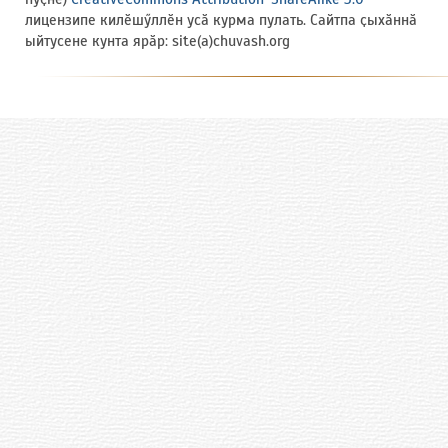
лицензипе килӗшӳллӗн усӑ курма пулать. Сайтпа ҫыхӑннӑ
ыйтусене кунта ярӑр: site(a)chuvash.org