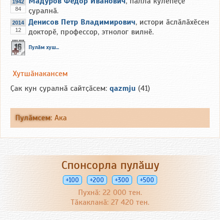
Мадуров Фёдор Иванович
, паллӑ кӳлепеҫӗ
1942
84
ҫуралнӑ.
Денисов Петр Владимирович
, истори ӑслӑлӑхӗсен
2014
12
докторӗ, профессор, этнолог вилнӗ.
Пулӑм хуш...
Хутшӑнакансем
Ҫак кун ҫуралнӑ сайтҫӑсем:
qazmju
(41)
Пулӑмсем
:
Ака
Спонсорла пулӑшу
+100
+200
+300
+500
Пухнӑ: 22 000 тен.
Тӑкакланӑ: 27 420 тен.