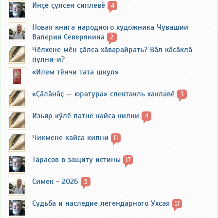
Инҫе ҫулсен сиплевӗ
4
Новая книга народного художника Чувашии
Валерия Северянина
2
Чӗлхене мӗн ҫӑлса хӑварайрать? Вӑл кӑсӑклӑ
пулни-и?
«Илем тӗнчи тата шкул»
«Ҫӑлӑнӑҫ — юратура» спектакль хаклавӗ
3
Изьяр кӳлӗ патне кайса килни
4
Чикмене кайса килни
11
Тарасов в защиту истины
17
Симек - 2026
3
Судьба и наследие легендарного Ухсая
17