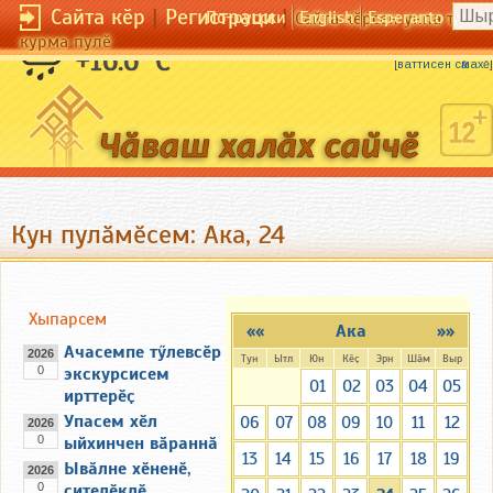
Сайта кӗр
|
Регистраци
|
По-русски
English
Esperanto
Сайта кӗрсен унпа тулли
курма пулӗ
Ҫӗнӗ шӑпӑр ҫӗнӗлле шӑлать.
+16.6 °C
[
ваттисен сӑмахӗ
]
Кун пулӑмӗсем: Ака, 24
Хыпарсем
««
Ака
»»
Ачасемпе тӳлевсӗр
2026
Тун
Ытл
Юн
Кӗҫ
Эрн
Шӑм
Выр
0
экскурсисем
01
02
03
04
05
ирттерӗҫ
Упасем хӗл
06
07
08
09
10
11
12
2026
0
ыйхинчен вӑраннӑ
13
14
15
16
17
18
19
Ывӑлне хӗненӗ,
2026
0
ҫителӗклӗ