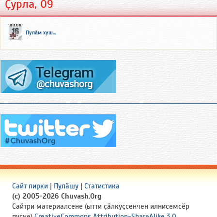
Ҫурла, 09
Пулӑм хуш...
Сайт пирки
|
Пулӑшу
|
Статистика
(c) 2005-2026 Chuvash.Org
Сайтри материалсене (ытти ҫӑлкуҫсенчен илнисемсӗр
пуҫне)
CreativeCommons Attribution-ShareAlike 3.0