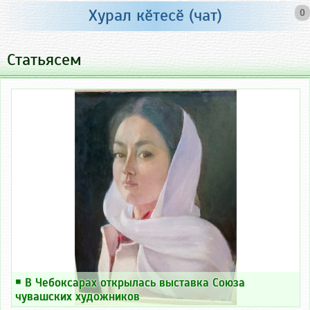
Хурал кӗтесӗ (чат)
0
Статьясем
￭
В Чебоксарах открылась выставка Союза
чувашских художников