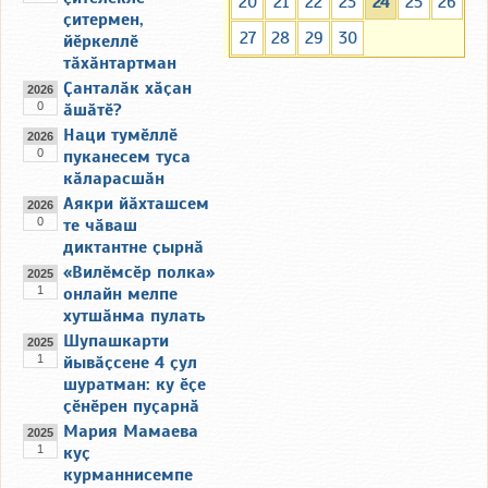
20
21
22
23
24
25
26
ҫитермен,
27
28
29
30
йӗркеллӗ
тӑхӑнтартман
Ҫанталӑк хӑҫан
2026
0
ӑшӑтӗ?
Наци тумӗллӗ
2026
0
пуканесем туса
кӑларасшӑн
Аякри йӑхташсем
2026
0
те чӑваш
диктантне ҫырнӑ
«Вилӗмсӗр полка»
2025
1
онлайн мелпе
хутшӑнма пулать
Шупашкарти
2025
1
йывӑҫсене 4 ҫул
шуратман: ку ӗҫе
ҫӗнӗрен пуҫарнӑ
Мария Мамаева
2025
1
куҫ
курманнисемпе