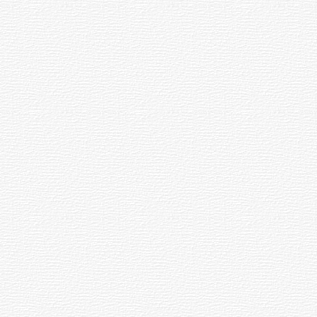
палӑртнисене ӑнӑҫу кӗтет.
Пултарулӑх профессийӗнчи
.08.2026
06.08.2026
ҫынсене те ҫӑлтӑрсем пулӑшӗҫ.
32
13:22
Эрне тухӑҫлӑ пулсан та
м
Илемпи»
Протасовсем,
лӑпкӑлӑх, юрату пирки
манмалла мар.
ода
тухтӑрсем,
та
Эльбрус
лем
ҫине
Ҫурла, 08
онкурсӗ
хӑпарнӑ
ртӗ
Турхан Энтри
, чӑваш
1888
138
сӑвӑҫи, тӑлмачӗ
ҫуралнӑ.
«
Чухӑнсен сасси
»
1919
107
хаҫатӑн юлашки 133-
м
Спорт
мӗш кӑларӑмӗ тухнӑ.
Петров Виталий
1994
32
Егорович
, Чӑваш
АССРӗн тава тивӗҫлӗ
артисчӗ вилнӗ.
Пулӑм хуш...
.08.2026
06.08.2026