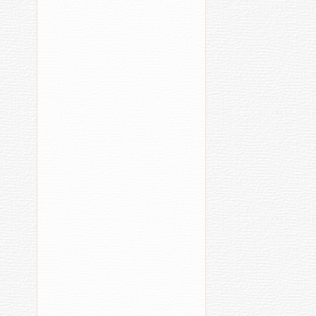
12:13
11:
Чӑваш
К
поэчӗсем
ч
Пӗтӗм
ӳ
тӗнчери
в
конкурср
палӑрнӑ
Мал
Хыпа
ҫӑмх
RSS