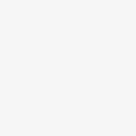
27
11:04
аччӑ
Владимир
ӳречерен
Путин
ксе
Чӑваш
илнӗ
Енри
а
спортсмена
парне
панӑ
алла →
рсен
и
Хуш