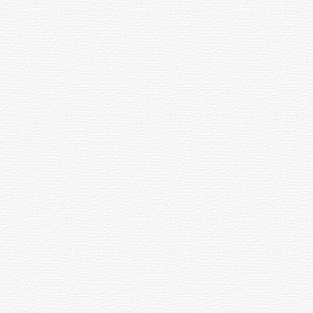
026
06.08.2026
11:27
мпи»
е
Каччӑ
чӳречерен
ӳксе
вилнӗ
урсӗ
05.08.2026
21:54
026
Ҫӗрпӳре
26-ри
ш
арҫын
сем
путса
вилнӗ
ри
рсра
05.08.2026
15:15
нӑ
«Мега
026
Молта»
пушар
ассипе
пулнӑ
ккара
05.08.2026