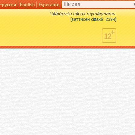
-русски
English
Esperanto
English
Esperanto
Чӑхӑ пӗрчӗн сӑхсах тутӑ пулать.
[
ваттисен сӑмахӗ: 2394
]