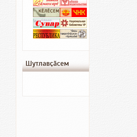
06.08.2026
06
17:41
13:
Кредитсе
«
илмен,
м
анчах
та
парӑма
и
ун
к
ҫине
и
Шутлавҫӑсем
тиенӗ
Культура
Пӑтӑрмахсе
06.08.2026
06