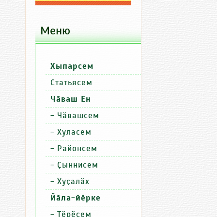
Меню
Хыпарсем
П
Хыпарсем
Пӗлтерӳсе
Статьясем
Сутатӑп
Уйăхри пăру сут
Чӑваш Ен
Сутатӑп
Чăн-чăн килти хытă чăкăтсем 
-
Чӑвашсем
Сутатӑп
Хурăн вутти Муркаш районĕпе т
-
Хуласем
-
Районсем
-
Ҫыннисем
-
Хуҫалӑх
Йӑла-йӗрке
-
Тӗрӗсем