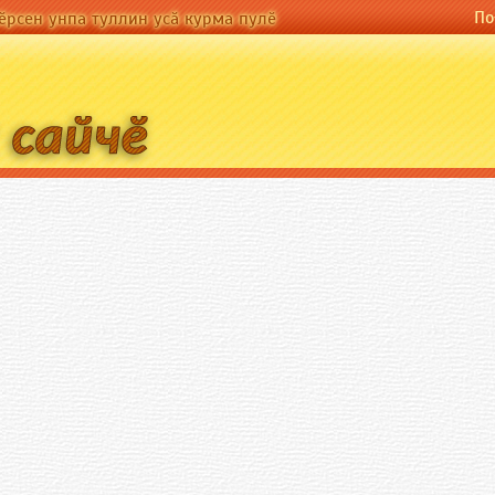
По-русски
По
а туллин усӑ курма пулӗ
ӗрсен унпа туллин усӑ курма пулӗ