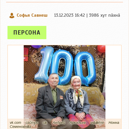
Софья Савнеш
13.12.2023 16:42 | 3986 хут пӑхнӑ
ПЕРСОНА
vk.com сайтри сӑн. Андрей Аркадьев мӑшӑрӗпе Нонна
Семеновнӑпа