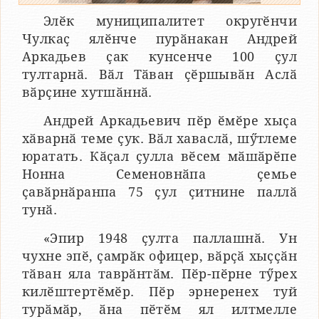
Элӗк муниципалитет округӗнчи
Чулкаҫ ялӗнче пурӑнакан Андрей
Аркадьев ҫак кунсенче 100 ҫул
тултарнӑ. Вӑл Тӑван ҫӗршывӑн Аслӑ
вӑрҫине хутшӑннӑ.
Андрей Аркадьевич пӗр ӗмӗре хыҫа
хӑварнӑ теме ҫук. Вӑл хаваслӑ, шӳтлеме
юратать. Кӑҫал ҫулла вӗсем мӑшӑрӗпе
Нонна Семеновнӑпа ҫемье
ҫавӑрнӑранпа 75 ҫул ҫитнине паллӑ
тунӑ.
«Эпир 1948 ҫулта паллашнӑ. Ун
чухне эпӗ, ҫамрӑк офицер, вӑрҫӑ хыҫҫӑн
тӑван яла таврӑнтӑм. Пӗр-пӗрне тӳрех
килӗштертӗмӗр. Пӗр эрнеренех туй
турӑмӑр, ӑна пӗтӗм ял илтмелле