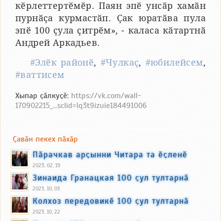
кӗрлеттертӗмӗр. Паян эпӗ унсӑр хамӑн
пурнӑҫа курмастӑп. Ҫак юратӑва пула
эпӗ 100 ҫула ҫитрӗм», - каласа кӑтартнӑ
Андрей Аркадьев.
#Элӗк районӗ
,
#Чулкаҫ
,
#юбилейсем
,
#ваттисем
Хыпар ҫӑлкуҫӗ:
https://vk.com/wall-
170902215_...sclid=lq3t9izuie184491006
Ҫавӑн пекех пӑхӑр
Пӑрачкав арҫынни Читара та ӗҫленӗ
2023, 02, 19
Зинаида Гранацкая 100 ҫул тултарнӑ
2023, 10, 03
Колхоз передовикӗ 100 ҫул тултарнӑ
2023, 10, 22