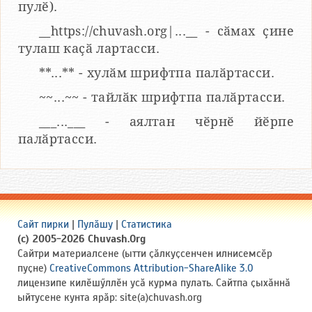
пулӗ).
__https://chuvash.org|...__ - сӑмах ҫине
тулаш каҫӑ лартасси.
**...** - хулӑм шрифтпа палӑртасси.
~~...~~ - тайлӑк шрифтпа палӑртасси.
___...___ - аялтан чӗрнӗ йӗрпе
палӑртасси.
Сайт пирки
|
Пулӑшу
|
Статистика
(c) 2005-2026 Chuvash.Org
Сайтри материалсене (ытти ҫӑлкуҫсенчен илнисемсӗр
пуҫне)
CreativeCommons Attribution-ShareAlike 3.0
лицензипе килӗшӳллӗн усӑ курма пулать. Сайтпа ҫыхӑннӑ
ыйтусене кунта ярӑр: site(a)chuvash.org