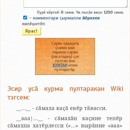
Пурӗ кӗртнӗ:
0
симв. Чи пысӑк виҫе:
1200
симв.
-
комментари ҫырмалли
йӗркепе
килӗшетӗп
Сирӗн чӑвашла
ҫырма май
паракан сарӑм
(раскладка) ҫук
пулсан ӑна
КУНТАН
илме
пултаратӑр.
Эсир усӑ курма пултаракан Wiki
тэгсем:
__...__ - сӑмаха каҫӑ евӗр тӑвасси.
__aaa|...__ - сӑмахӑн каҫине тепӗр
сӑмахпа хатӗрлесси («...» вырӑнне «ааа»