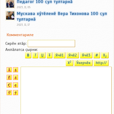
Педагог 100 ҫул тултарнӑ
2023, 11, 05
Мускава хӳтӗленӗ Вера Тихонова 100 ҫул
тултарнӑ
2023, 11, 17
Комментариле
Сирӗн ятӑp:
Анлӑлатса ҫырни:
B
T
U
T
Ячӗ1
Ячӗ2
Ячӗ3
#
X
2
2
X
Ӳкерчӗк
http://