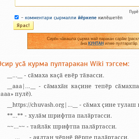
Пурӗ
-
комментари ҫырмалли
йӗркепе
килӗшетӗп
Сирӗн чӑвашла ҫырма май паракан сарӑм (раскл
ӑна
КУНТАН
илме пултаратӑр.
Эсир усӑ курма пултаракан Wiki тэгсем:
__...__ - сӑмаха каҫӑ евӗр тӑвасси.
__aaa|...__ - сӑмахӑн каҫине тепӗр сӑмахпа
«ааа» пулӗ).
__https://chuvash.org|...__ - сӑмах ҫине тулаш
**...** - хулӑм шрифтпа палӑртасси.
~~...~~ - тайлӑк шрифтпа палӑртасси.
___...___ - аялтан чӗрнӗ йӗрпе палӑртасси.