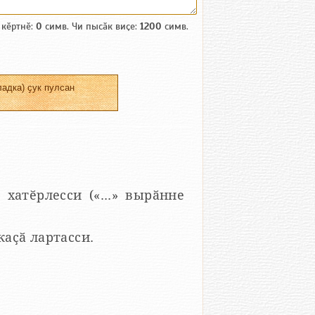
 кӗртнӗ:
0
симв. Чи пысӑк виҫе:
1200
симв.
адка) ҫук пулсан
 хатӗрлесси («...» вырӑнне
 каҫӑ лартасси.