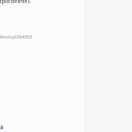
проспекчӗ).
03#entry6384903
нӑ