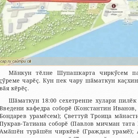
cap.ru сайтри сӑн
Мӑнкун тӗлне Шупашкарта чиркӳсем па
ҫӳреме чарӗҫ. Кун пек чару шӑматкун каҫхин
вӑя кӗрӗҫ.
Шӑматкун 18:00 сехетренпе хулари пилӗк 
Введени кафедра соборӗ (Константин Иванов
Бондарев урамӗсем); Ҫветтуй Троица мӑнаст
Пукрав-Татиана соборӗ (Павлов мичман тата 
Амӑшӗн турӑшӗн чиркӗвӗ (Граждан урамӗ); 