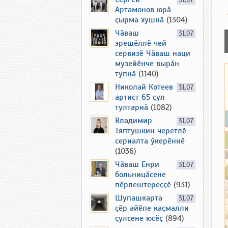
31.07
Артамонов юрӑ
ҫырма хушнӑ
(1304)
Чӑваш
31.07
эрешӗллӗ чей
сервизӗ Чӑваш наци
музейӗнче вырӑн
тупнӑ
(1140)
Николай Котеев
31.07
артист 65 ҫул
тултарнӑ
(1082)
Владимир
31.07
Тяптушкин черетлӗ
сериалта ӳкерӗннӗ
(1036)
Чӑваш Енри
31.07
больницӑсене
пӗрлештереҫҫӗ
(931)
Шупашкарта
31.07
ҫӗр айӗпе каҫмалли
ҫулсене юсӗҫ
(894)