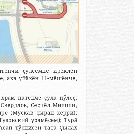
тӗнчи ҫулсемпе ирӗклӗн
е, ака уйӑхӗн 11-мӗшӗнче,
храм патӗнче ҫула пӳлӗҫ:
, Свердлов, Ҫеҫпӗл Мишши,
ирӗ (Мускав ҫыран хӗрри);
Гузовский урамӗсем); Турӑ
Асап тӳснисен тата Ҫылӑх