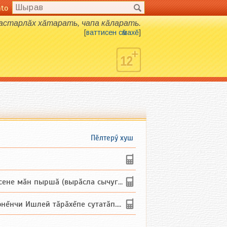
nto
хастарлӑх хӑтарать, чапа кӑларать.
[
ваттисен сӑмахӗ
]
Пӗлтерӳ хуш
не мăн пыршă (вырăсла сычуг) ...
и Ишлей тăрăхĕпе сутатăп. Ха...