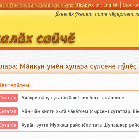
По-русски
English
Espera
йта кӗрсен унпа туллин усӑ курма пулӗ
Ӳркевлӗх ӳкерет, пите пӗҫертет; 
улара: Мӑнкун умӗн хулара ҫулсене пӳлӗҫ
Пӗлтерӳсем
Сутатӑп
Уйăхри пăру сутатăп.Хакĕ килĕшсе татăлнипе.
Сутатӑп
Чăн-чăн килти хытă чăкăтсем (сырсем) сутатпăр. Вĕсе
Сутатӑп
Хурăн вутти Муркаш районĕпе тата Шупашкар районĕнч