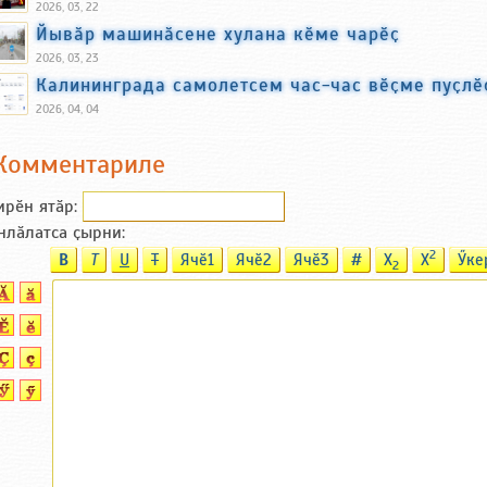
2026, 03, 22
Йывӑр машинӑсене хулана кӗме чарӗҫ
2026, 03, 23
Калининграда самолетсем час-час вӗҫме пуҫлӗ
2026, 04, 04
Комментариле
ирӗн ятӑp:
нлӑлатса ҫырни:
2
B
T
U
T
Ячӗ1
Ячӗ2
Ячӗ3
#
X
X
Ӳке
2