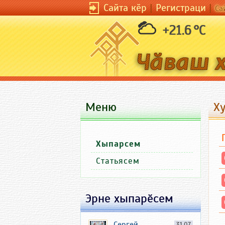
Сайта кӗр
|
Регистраци
|
Са
+21.6 °C
Меню
Х
Хыпарсем
Статьясем
Эрне хыпарӗсем
Сергей