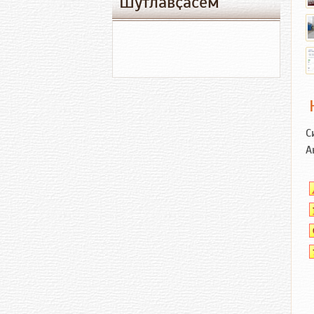
Шутлавҫӑсем
С
А