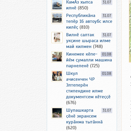
КамАз хыпса
31.07
илнӗ
(850)
Республикӑна
31.07
тепӗр 16 автоубс илсе
килӗҫ
(810)
Вилнӗ салтак
31.07
укҫине шыраса илме
май килмен
(748)
Кинемее кӗпе-
01.08
йӗм ҫумалли машина
парнеленӗ
(725)
Шкул
01.08
ачисенчен ЧР
Элтеперӗн
стипендине илме
документсем кӗтеҫҫӗ
(676)
Шупашкарта
31.07
ҫӗнӗ экрансем
курӑнма тытӑннӑ
(620)