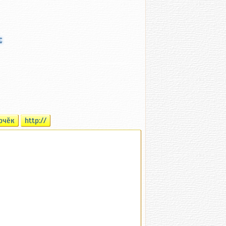
ҫ
рчӗк
http://