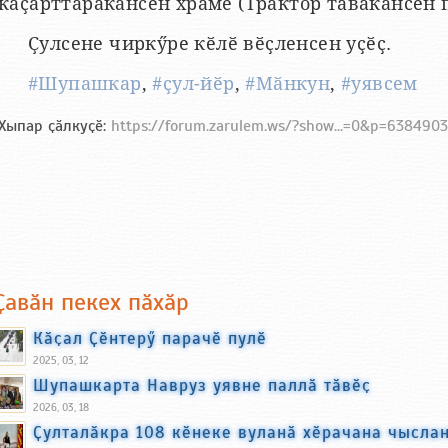
каҫарттаракансен храмӗ (Трактор тӑвакансен 
Ҫулсене чиркӳре кӗлӗ вӗҫленсен уҫӗҫ.
#Шупашкар
,
#ҫул-йӗр
,
#Мӑнкун
,
#уявсем
Хыпар ҫӑлкуҫӗ:
https://forum.zarulem.ws/?show...=0&p=63849
Ҫавӑн пекех пӑхӑр
Кӑҫал Ҫӗнтерӳ парачӗ пулӗ
2025, 03, 12
Шупашкарта Навруз уявне паллӑ тӑвӗҫ
2026, 03, 18
Ҫулталӑкра 108 кӗнеке вуланӑ хӗрачана чысла