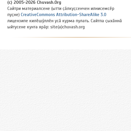
(c) 2005-2026 Chuvash.Org
Сайтри материалсене (ытти ҫӑлкуҫсенчен илнисемсӗр
пуҫне)
CreativeCommons Attribution-ShareAlike 3.0
лицензипе килӗшӳллӗн усӑ курма пулать. Сайтпа ҫыхӑннӑ
ыйтусене кунта ярӑр: site(a)chuvash.org