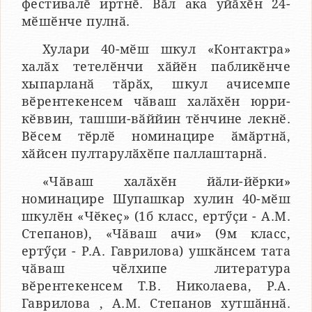
фестивалӗ иртнӗ. Вӑл ака уйӑхӗн 24-
мӗшӗнче пулнӑ.
Хулари 40-мӗш шкул «Контактра»
халӑх тетелӗнчи хӑйӗн пабликӗнче
хыпарланӑ тӑрӑх, шкул ачисемпе
вӗрентекенсем чӑваш халӑхӗн юрри-
кӗввин, ташши-вӑййин тӗнчине лекнӗ.
Вӗсем тӗрлӗ номинацире ӑмӑртнӑ,
хӑйсен пултарулӑхӗпе паллаштарнӑ.
«Чӑваш халӑхӗн йӑли-йӗрки»
номинацире Шупашкар хулин 40-мӗш
шкулӗн «Чӗкеҫ» (1б класс, ертӳҫи - А.М.
Степанов), «Чӑваш ачи» (9м класс,
ертӳҫи - Р.А. Гаврилова) ушкӑнсем тата
чӑваш чӗлхипе литература
вӗрентекенсем Т.В. Николаева, Р.А.
Гаврилова , А.М. Степанов хутшӑннӑ.