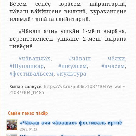
Вӗсем ҫепӗҫ юрӑсем шӑрантарнӑ,
чӑваш вӑййисене вылянӑ, куракансене
илемлӗ ташӑпа савӑнтарнӑ.
«Чӑваш ачи» ушкӑн 1-мӗш вырӑна,
вӗрентекенсен ушкӑнӗ 2-мӗш вырӑна
тивӗҫнӗ.
#чӑвашлӑх
,
#чӑваш чӗлхи
,
#Шупашкар
,
#шкулсем
,
#ачасем
,
#фестивальсем
,
#культура
Хыпар ҫӑлкуҫӗ:
https://vk.ru/public210877104?w=wall-
210877104_11483
Ҫавӑн пекех пӑхӑр
«Чӑваш ачи чӑвашах» фестиваль иртнӗ
2025, 04, 13