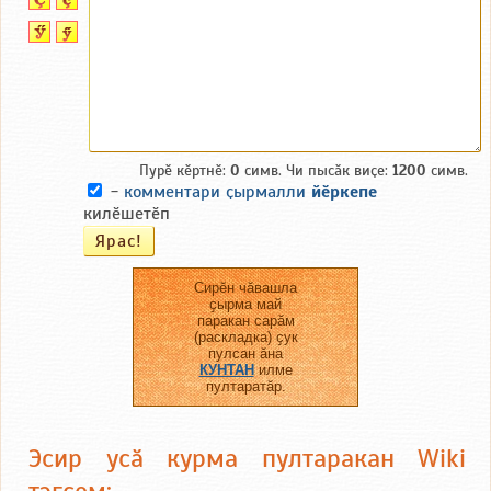
Пурӗ кӗртнӗ:
0
симв. Чи пысӑк виҫе:
1200
симв.
-
комментари ҫырмалли
йӗркепе
килӗшетӗп
Сирӗн чӑвашла
ҫырма май
паракан сарӑм
(раскладка) ҫук
пулсан ӑна
КУНТАН
илме
пултаратӑр.
Эсир усӑ курма пултаракан Wiki