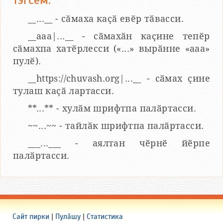
тэгсем:
__...__ - сӑмаха каҫӑ евӗр тӑвасси.
__aaa|...__ - сӑмахӑн каҫине тепӗр
сӑмахпа хатӗрлесси («...» вырӑнне «ааа»
пулӗ).
__https://chuvash.org|...__ - сӑмах ҫине
тулаш каҫӑ лартасси.
**...** - хулӑм шрифтпа палӑртасси.
~~...~~ - тайлӑк шрифтпа палӑртасси.
___...___ - аялтан чӗрнӗ йӗрпе
палӑртасси.
Сайт пирки
|
Пулӑшу
|
Статистика