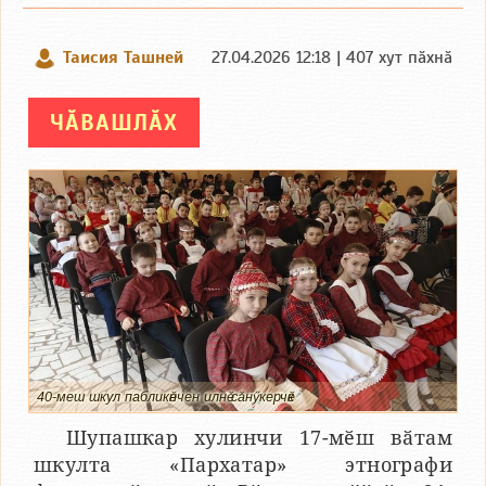
Таисия Ташней
27.04.2026 12:18 | 407 хут пӑхнӑ
ЧӐВАШЛӐХ
40-меш шкул пабликӗнчен илнӗ сӑнӳкерчӗк
Шупашкар хулинчи 17-мӗш вӑтам
шкулта «Пархатар» этнографи