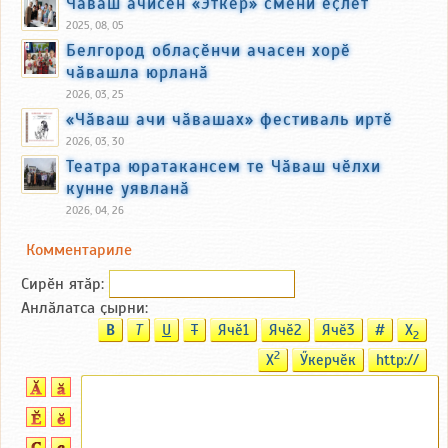
Чӑваш ачисен «Эткер» смени ӗҫлет
2025, 08, 05
Белгород облаҫӗнчи ачасен хорӗ
чӑвашла юрланӑ
2026, 03, 25
«Чӑваш ачи чӑвашах» фестиваль иртӗ
2026, 03, 30
Театра юратакансем те Чӑваш чӗлхи
кунне уявланӑ
2026, 04, 26
Комментариле
Сирӗн ятӑp:
Анлӑлатса ҫырни:
B
T
U
T
Ячӗ1
Ячӗ2
Ячӗ3
#
X
2
2
X
Ӳкерчӗк
http://