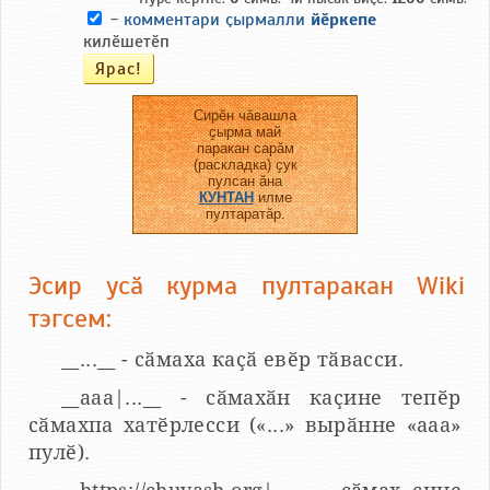
-
комментари ҫырмалли
йӗркепе
килӗшетӗп
Сирӗн чӑвашла
ҫырма май
паракан сарӑм
(раскладка) ҫук
пулсан ӑна
КУНТАН
илме
пултаратӑр.
Эсир усӑ курма пултаракан Wiki
тэгсем:
__...__ - сӑмаха каҫӑ евӗр тӑвасси.
__aaa|...__ - сӑмахӑн каҫине тепӗр
сӑмахпа хатӗрлесси («...» вырӑнне «ааа»
пулӗ).