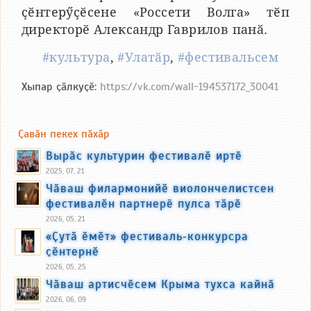
ҫӗнтерӳҫӗсене «Россети Волга» тӗп
директорӗ Александр Гаврилов панӑ.
#культура
,
#Улатӑр
,
#фестивальсем
Хыпар ҫӑлкуҫӗ:
https://vk.com/wall-194537172_30041
Ҫавӑн пекех пӑхӑр
Вырӑс культурин фестивалӗ иртӗ
2025, 07, 21
Чӑваш филармонийӗ виолончелистсен
фестивалӗн партнерё пулса тӑрӗ
2026, 05, 21
«Ҫутӑ ӗмӗт» фестиваль‑конкурсра
ҫӗнтернӗ
2026, 05, 25
Чӑваш артисчӗсем Крыма тухса кайнӑ
2026, 06, 09