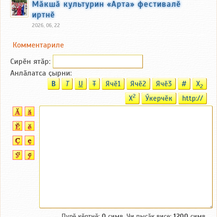
Мӑкшӑ культурин «Арта» фестивалӗ
иртнӗ
2026, 06, 22
Комментариле
Сирӗн ятӑp:
Анлӑлатса ҫырни:
B
T
U
T
Ячӗ1
Ячӗ2
Ячӗ3
#
X
2
2
X
Ӳкерчӗк
http://
Пурӗ кӗртнӗ:
0
симв. Чи пысӑк виҫе:
1200
симв.