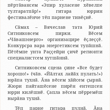
пӗртӑвансем «Эпир хуласене хӗвелпе
тултаратпӑр!» гитара юррин
фестивалӗнче тӗп парнене тивӗҫнӗ.
Сӑмах – Вячеслав тата Юрий
Ситниковсем пирки. Вӗсем
«Чӑвашэнерго» организацире ӗҫлеҫҫӗ.
Конкурсра вара энергетиксем тупӑшнӑ.
Пӗтӗмпе унта Раҫҫейри ҫичӗ регионти
специалистсем хутшӑннӑ.
Ситниковсем сцена ҫине «Все будет
хорошо!» (чӑв. «Йӑлтах лайӑх пулать!»)
юрӑпа тухнӑ. Ӑна вӗсем хӑйсем ҫырнӑ.
Жюри пайташӗсене пирӗн ентешсен
юрри килӗшнӗ. Ҫапла вӗсем пӗрремӗш
вырӑна тухнӑ.
Тӗп парне гитара пулнӑ. Ӑна