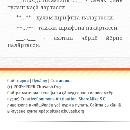
__https://chuvash.org|...__ - сӑмах ҫине
тулаш каҫӑ лартасси.
**...** - хулӑм шрифтпа палӑртасси.
~~...~~ - тайлӑк шрифтпа палӑртасси.
___...___ - аялтан чӗрнӗ йӗрпе
палӑртасси.
Сайт пирки
|
Пулӑшу
|
Статистика
(c) 2005-2026 Chuvash.Org
Сайтри материалсене (ытти ҫӑлкуҫсенчен илнисемсӗр
пуҫне)
CreativeCommons Attribution-ShareAlike 3.0
лицензипе килӗшӳллӗн усӑ курма пулать. Сайтпа ҫыхӑннӑ
ыйтусене кунта ярӑр: site(a)chuvash.org