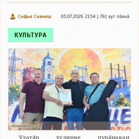
Софья Савнеш
03.07.2026 21:54 | 761 хут пӑхнӑ
КУЛЬТУРА
«Контактри» сӑн
Улатӑр хулинче пурӑнакан