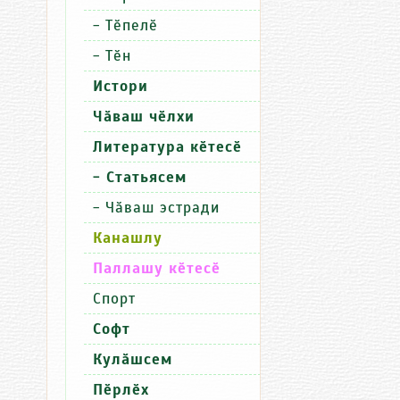
Хулара
Культур
-
Тӗпелӗ
-
Тӗн
Истори
Чӑваш чӗлхи
06.08.2026
06
17:41
13
Литература кӗтесӗ
Кредитсе
«
- Статьясем
илмен,
м
анчах
та
-
Чӑваш эстради
парӑма
и
Канашлу
ун
к
ҫине
и
Паллашу кӗтесӗ
тиенӗ
Спорт
Софт
Кулӑшсем
Культура
Пӑтӑрмахсе
Пӗрлӗх