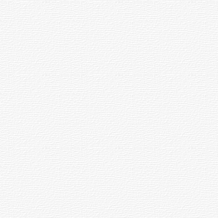
а
Персона
народного художника
Чувашии Валерия
Северянина
2
Чӗлхене мӗн ҫӑлса
хӑварайрать? Вӑл
кӑсӑклӑ пулни-и?
.08.2026
06.08.2026
«Илем тӗнчи тата
:32
13:22
шкул»
м
Илемпи»
Протасовсем,
«Ҫӑлӑнӑҫ — юратура»
ода
тухтӑрсем,
спектакль хаклавӗ
3
та
Эльбрус
Изьяр кӳлӗ патне
лем
ҫине
кайса килни
4
онкурсӗ
хӑпарнӑ
Чикмене кайса килни
ртӗ
11
Тарасов в защиту
истины
17
Симек - 2026
3
м
Спорт
Судьба и наследие
легендарного Ухсая