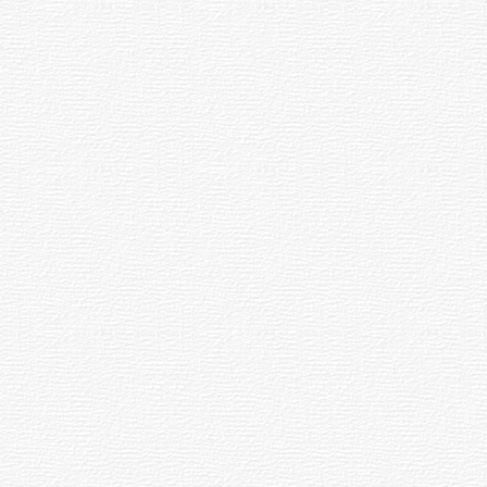
17
... ыттисем
.08.2026
06.08.2026
Ҫанталӑк
27
11:04
аччӑ
Владимир
ӳречерен
Путин
ксе
Чӑваш
Тӗплӗрех
илнӗ
Енри
а
спортсмена
Гороскоп
парне
панӑ
а
ӑрмахсем
Сурӑх
: Тӗлпулусемпе пуян
эрне. Инҫе ҫула тухакансене,
лавккасем тӑрӑх ҫӳреме