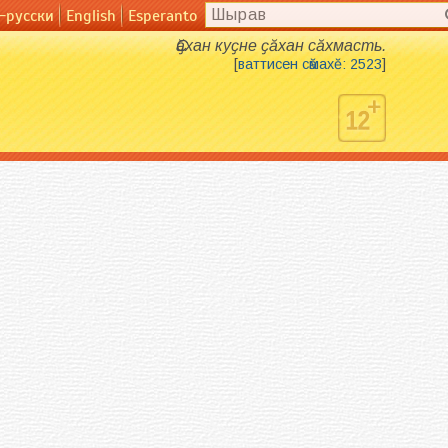
-русски
English
Esperanto
English
Esperanto
Ҫӑхан куҫне ҫӑхан сӑхмасть.
[
ваттисен сӑмахӗ: 2523
]