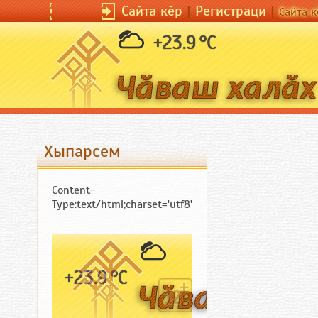
Сайта кӗр
Сайта кӗр
|
Регистраци
|
Регистраци
|
|
Сайта кӗрсен унп
Сайта к
+23.9 °C
Хыпарсем
Content-
Type:text/html;charset='utf8'
+23.9 °C