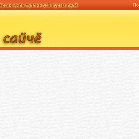
По-русски
По
а туллин усӑ курма пулӗ
ӗрсен унпа туллин усӑ курма пулӗ