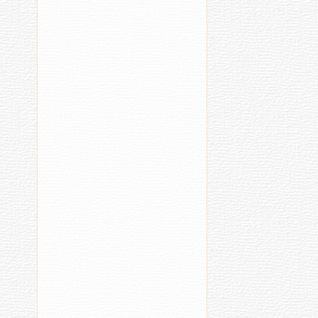
20:57
та
Топли
арчари
саппа
япалана
хатӗр
туртса
кӑларнӑ
05.08.2026
16:18
Трактор
музейӗнче
гигант-
трактор
вырӑн
тупнӑ
Хулара
Пер
06.08.2
13:22
06.08.2026
Прот
17:41
Кредитсем
тухтӑ