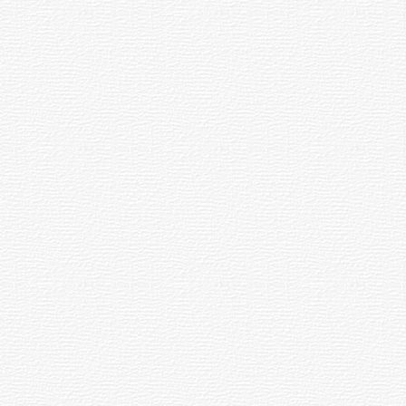
05.08.2026
во
09:12
сне
Шупашкар
лӗҫ
каччи
Саранскра
ӳсӗр
ҫӳренӗ
сона
Спорт
026
06.08.2026
11:04
асовсем,
Владимир
рсем,
Путин