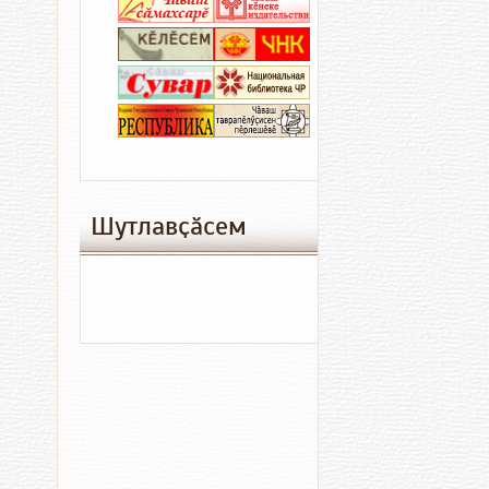
06.08.2026
06
09:23
08
Лаша
А
спорчӗн
П
ӑмӑртӑвӗ
та
иртӗ
а
я
Шутлавҫӑсем
ту
к
Мал
Хыпа
ҫӑмх