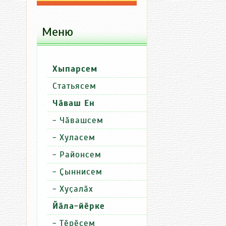
Меню
Хыпарсем
П
Хыпарсем
Пӗлтерӳсе
Статьясем
Сутатӑп
Уйăхри пăру сут
Чӑваш Ен
Сутатӑп
Чăн-чăн килти хытă чăкăтсем 
-
Чӑвашсем
Сутатӑп
Хурăн вутти Муркаш районĕпе т
-
Хуласем
-
Районсем
-
Ҫыннисем
-
Хуҫалӑх
Йӑла-йӗрке
-
Тӗрӗсем