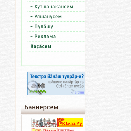
-
Хутшӑнакансем
-
Улшӑнусем
-
Пулӑшу
06.08.2026
06
12:13
11:
-
Реклама
Чӑваш
К
Каҫӑсем
поэчӗсем
ч
Пӗтӗм
ӳ
тӗнчери
в
конкурср
палӑрнӑ
Баннерсем
Республикӑра
Культур
Пӑт