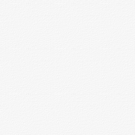
026
06.08.2026
11:27
Каччӑ
чӗн
чӳречерен
тӑвӗ
ӳксе
вилнӗ
026
05.08.2026
21:54
ан
Ҫӗрпӳре
ансен
26-ри
рсӗ
арҫын
путса
вилнӗ
026
05.08.2026
ӑвӑри
15:15
р —
«Мега
Молта»
р
пушар
пулнӑ
026