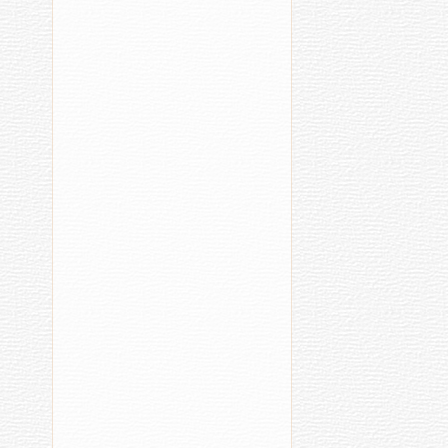
06.08.2026
06.08.2
13:32
09:23
«Илемпи»
Лаша
мода
спор
тата
ӑмӑр
илем
иртӗ
конкурсӗ
иртӗ
04.08.2
17:38
06.08.2026
Вӑрм
12:13
касак
Чӑваш
конку
поэчӗсем
иртӗ
Пӗтӗм
04.08.2
тӗнчери
15:13
конкурсра
Оттик
палӑрнӑ
мӑшӑ
06.08.2026
ылтӑн
08:39
юбиля
Аначкассипе
03.08.2
Праньккара