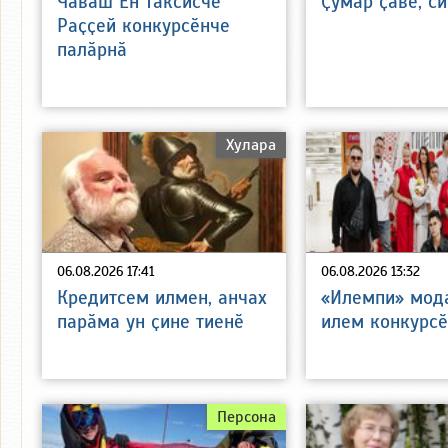
Чӑваш Ен таксисчӗ
Ҫумӑр ҫӑвӗ, с
Раҫҫей конкурсӗнче
палӑрнӑ
Хулара
06.08.2026 17:41
06.08.2026 13:32
Кредитсем илмен, анчах
«Илемпи» мода
парӑма ун ҫине тиенӗ
илем конкурсӗ
Персона