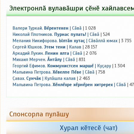
Электронлӑ вулавӑшри ҫӗнӗ хайлавсе
Валери Туркай
.
Вĕрентекен
|
Сăвă
| 1 028
Николай Плотников
.
Пурнас пулать!
|
Сăвă
| 524
Мелания Никифорова
.
Ылтăн хутаç
|
Сăвăллă юмах
| 3 735
Сергей Юшков
.
Этем тени
|
Калав
| 28 157
Аркадий Лукин
.
Ленин ялта
|
Сăвă
| 2 076
Михаил Мерчен
.
Ăнтăлу
|
Сăвă
| 831
Георгий Ефимов
.
Коммунистсен маршĕ
|
Куçару
| 1 304
Мальвина Петрова
.
Хĕвелпе Пĕве
|
Сăвă
| 758
Ҫавах
.
Сунчăк
|
Кулăшла калав
| 2 463
Мальвина Петрова
.
Хĕнлĕхре хĕрнĕрен хитререх
|
Сăвă
| 4
Спонсорла пулӑшу
+100
+200
+300
+500
Хурал кӗтесӗ (чат)