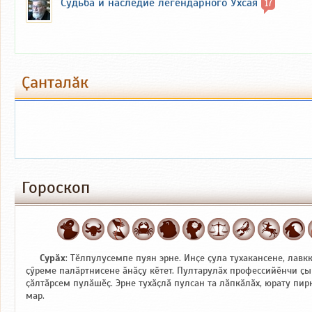
Судьба и наследие легендарного Ухсая
17
Ҫанталӑк
Гороскоп
Сурӑх
: Тӗлпулусемпе пуян эрне. Инҫе ҫула тухакансене, лавк
ҫӳреме палӑртнисене ӑнӑҫу кӗтет. Пултарулӑх профессийӗнчи ҫы
ҫӑлтӑрсем пулӑшӗҫ. Эрне тухӑҫлӑ пулсан та лӑпкӑлӑх, юрату пи
мар.