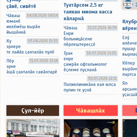
Тухтӑрсем 2,5 кг
ҫӑвӗ, сивӗтӗ
таякан миома касса
Чӑваш
04.08.2026 08:54
кӑларнӑ
Клубр
юманӗ
иккӗмӗш вырӑн
вӗрен
Чӑваш
31.07.2026 16:39
йышӑннӑ
Енри
Елӳ
больницӑсене
Ку
03.08.2026 15:35
ялӗнче
пӗрлештереҫҫӗ
эрнере
пушар 
те лайӑх ҫанталӑк пулӗ
Трак
30.07.2026 21:05
вырнаҫ
енре
Пӗр
31.07.2026 13:18
Кӗпер
ҫамрӑк офтальмолог
эрне
вырӑнн
ӗҫлеме пуҫланӑ
ӑшӑ ҫанталӑк савӑнтарӗ
лартса
30.07.2026 12:11
Ял
Поликлиникӑна кая юлса
арҫынн
пулин те уҫнӑ
уҫасш
Ҫул-йӗр
Чӑвашлӑх