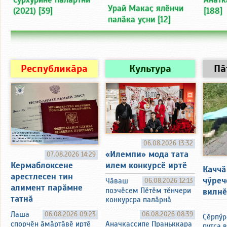
Урай Макаҫ ялӗнчи
(2021)
[39]
[188]
палӑка уҫни
[12]
Республикӑра
Культура
Пӑ
06.08.2026 13:32
«Илемпи» мода тата
07.08.2026 14:29
Кермаблоксене
илем конкурсӗ иртӗ
Каччӑ
арестлесен тин
чӳреч
Чӑваш
06.08.2026 12:13
алимент парӑмне
вилнӗ
поэчӗсем Пӗтӗм тӗнчери
татнӑ
конкурсра палӑрнӑ
Лаша
06.08.2026 09:23
06.08.2026 08:39
Ҫӗрпӳр
спорчӗн ӑмӑртӑвӗ иртӗ
Аначкассипе Праньккара
путса 