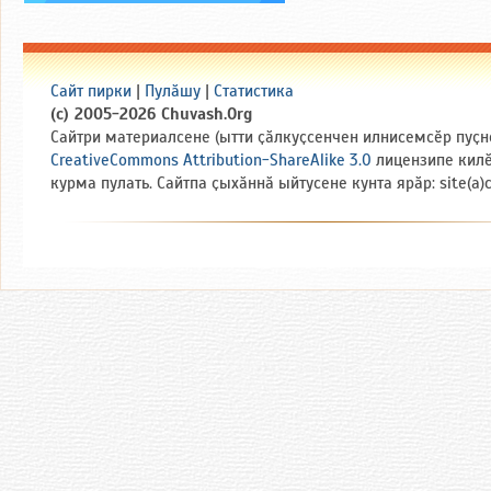
Сайт пирки
|
Пулӑшу
|
Статистика
(c) 2005-2026 Chuvash.Org
Сайтри материалсене (ытти ҫӑлкуҫсенчен илнисемсӗр пуҫн
CreativeCommons Attribution-ShareAlike 3.0
лицензипе кил
курма пулать. Сайтпа ҫыхӑннӑ ыйтусене кунта ярӑр: site(a)