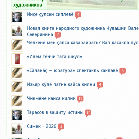
художников
Инҫе ҫулсен сиплевӗ
4
Новая книга народного художника Чувашии Вал
Северянина
2
Чӗлхене мӗн ҫӑлса хӑварайрать? Вӑл кӑсӑклӑ пу
«Илем тӗнчи тата шкул»
«Ҫӑлӑнӑҫ — юратура» спектакль хаклавӗ
3
Изьяр кӳлӗ патне кайса килни
4
Чикмене кайса килни
11
Тарасов в защиту истины
17
Симек - 2026
3