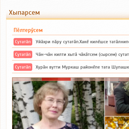
Хыпарсем
Пӗлтерӳсем
Сутатӑп
Уйăхри пăру сутатăп.Хакĕ килĕшсе татăлнип
Сутатӑп
Чăн-чăн килти хытă чăкăтсем (сырсем) сутатпăр. Вĕсене мăн пыршă (вырă
Сутатӑп
Хурăн вутти Муркаш районĕпе тата Шупашкар районĕнчи Ишлей тăрăхĕпе 