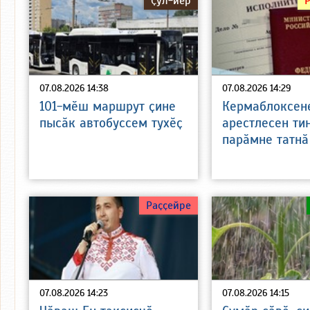
Ҫул-йӗр
07.08.2026 14:38
07.08.2026 14:29
101-мӗш маршрут ҫине
Кермаблоксен
пысӑк автобуссем тухӗҫ
арестлесен ти
парӑмне татнӑ
Раҫҫейре
07.08.2026 14:23
07.08.2026 14:15