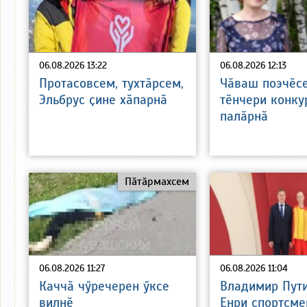
06.08.2026 13:22
06.08.2026 12:13
Протасовсем, тухтӑрсем,
Чӑваш поэчӗс
Эльбрус ҫине хӑпарнӑ
тӗнчери конку
палӑрнӑ
Пӑтӑрмахсем
06.08.2026 11:27
06.08.2026 11:04
Каччӑ чӳречерен ӳксе
Владимир Пут
вилнӗ
Енри спортсме