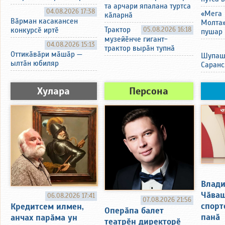
та арчари япалана туртса
04.08.2026 17:38
«Мега
кӑларнӑ
Вӑрман касакансен
Молта
Трактор
05.08.2026 16:18
конкурсӗ иртӗ
пушар 
музейӗнче гигант-
04.08.2026 15:13
трактор вырӑн тупнӑ
Оттикӑвӑри мӑшӑр —
Шупаш
ылтӑн юбиляр
Саранс
Хулара
Персона
Влади
Чӑваш
06.08.2026 17:41
07.08.2026 21:56
спорт
Кредитсем илмен,
Оперӑпа балет
панӑ
анчах парӑма ун
театрӗн директорӗ