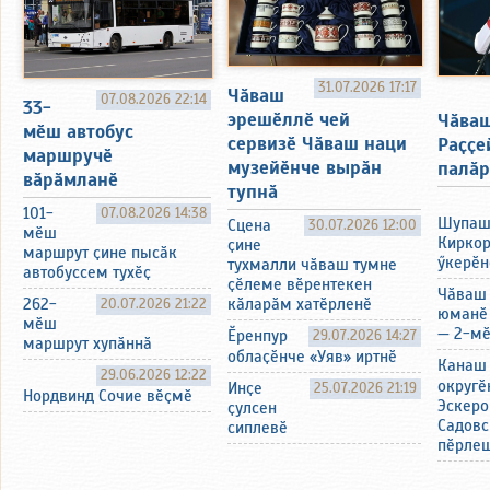
31.07.2026 17:17
Чӑваш
07.08.2026 22:14
33-
эрешӗллӗ чей
Чӑваш
мӗш автобус
сервизӗ Чӑваш наци
Раҫҫе
маршручӗ
музейӗнче вырӑн
палӑр
вӑрӑмланӗ
тупнӑ
101-
07.08.2026 14:38
Шупаш
Сцена
30.07.2026 12:00
мӗш
Киркор
ҫине
маршрут ҫине пысӑк
ӳкерӗн
тухмалли чӑваш тумне
автобуссем тухӗҫ
ҫӗлеме вӗрентекен
Чӑваш
262-
20.07.2026 21:22
кӑларӑм хатӗрленӗ
юманӗ
мӗш
— 2-мӗ
Ӗренпур
29.07.2026 14:27
маршрут хупӑннӑ
облаҫӗнче «Уяв» иртнӗ
Канаш
29.06.2026 12:22
округӗ
Инҫе
25.07.2026 21:19
Нордвинд Сочие вӗҫмӗ
Эскеро
ҫулсен
Садовс
сиплевӗ
пӗрле