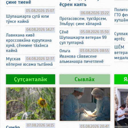
ҫине тиенӗ
ӗҫрен каять
Полито
05.08.2026 15:07
06.08.2026 13:22
ГТО фе
Шупашкарта ҫутӑ юпи
Протасовсем, тухтӑрсем,
хутшӑн
тӳнсе кайнӑ
Эльбрус ҫине хӑпарнӑ
04.08.2026 14:27
Ҫӗнӗ
05.08.2026 15:30
Суллах
Лавккана кивӗ
Шупашкарти ветеран 99
иртӗҫ
кроссовкӑна курупкана
ҫул тултарнӑ
хунӑ, ҫӗннине тӑхӑнса
ШӖМ
кайнӑ
Ольга
03.08.2026 08:55
ветера
Иванова сӑввисене
медаль
Мускав
04.08.2026 12:37
альманахра пичетленӗ
кӗперне юсама тытӑннӑ
Ҫутҫанталӑк
Сывлӑх
Я
07.08.2026 14:15
03.08.2026 20:47
Ҫумӑр