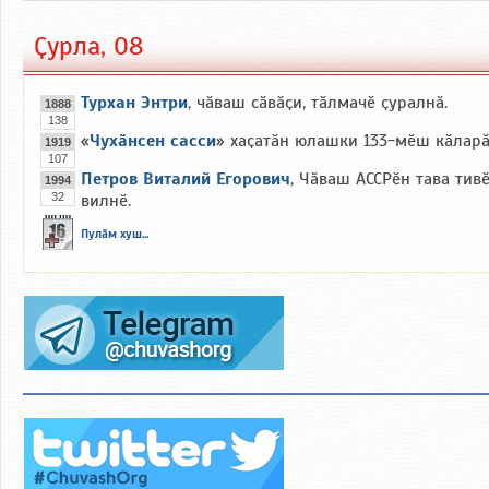
Ҫурла, 08
Турхан Энтри
, чӑваш сӑвӑҫи, тӑлмачӗ ҫуралнӑ.
1888
138
«
Чухӑнсен сасси
» хаҫатӑн юлашки 133-мӗш кӑларӑ
1919
107
Петров Виталий Егорович
, Чӑваш АССРӗн тава тив
1994
32
вилнӗ.
Пулӑм хуш...