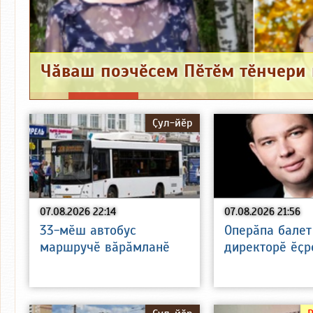
Ҫул-йӗр
07.08.2026 22:14
07.08.2026 21:56
33-мӗш автобус
Оперӑпа балет
маршручӗ вӑрӑмланӗ
директорӗ ӗҫр